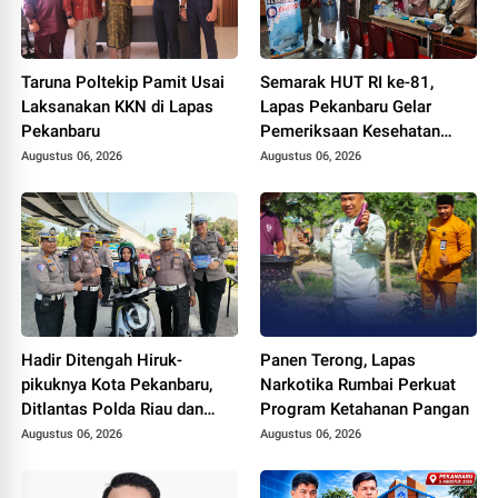
Taruna Poltekip Pamit Usai
Semarak HUT RI ke-81,
Laksanakan KKN di Lapas
Lapas Pekanbaru Gelar
Pekanbaru
Pemeriksaan Kesehatan
Gratis untuk Warga Binaan
Augustus 06, 2026
Augustus 06, 2026
dan Masyarakat
Hadir Ditengah Hiruk-
Panen Terong, Lapas
pikuknya Kota Pekanbaru,
Narkotika Rumbai Perkuat
Ditlantas Polda Riau dan
Program Ketahanan Pangan
Polantas KARIB Kobarkan
Augustus 06, 2026
Augustus 06, 2026
Semangat Keselamatan,
Nasionalisme dan Green