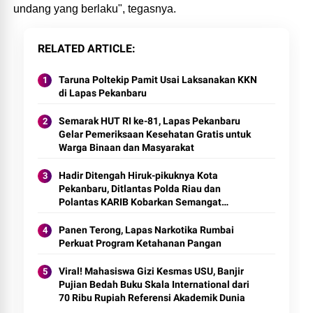
undang yang berlaku", tegasnya.
RELATED ARTICLE
Taruna Poltekip Pamit Usai Laksanakan KKN
di Lapas Pekanbaru
Semarak HUT RI ke-81, Lapas Pekanbaru
Gelar Pemeriksaan Kesehatan Gratis untuk
Warga Binaan dan Masyarakat
Hadir Ditengah Hiruk-pikuknya Kota
Pekanbaru, Ditlantas Polda Riau dan
Polantas KARIB Kobarkan Semangat
Keselamatan, Nasionalisme dan Green
Policing Jelang HUT RI Ke-81 Tahun
Panen Terong, Lapas Narkotika Rumbai
Perkuat Program Ketahanan Pangan
Viral! Mahasiswa Gizi Kesmas USU, Banjir
Pujian Bedah Buku Skala International dari
70 Ribu Rupiah Referensi Akademik Dunia