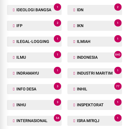
1
2
IDEOLOGI BANGSA
IDN
2
1
IFP
IKN
1
1
ILEGAL-LOGGING
ILMIAH
1
840
ILMU
INDONESIA
1
1
INDRAMAYU
INDUSTRI MARITIM
3
77
INFO DESA
INHIL
3
1
INHU
INSPEKTORAT
54
1
INTERNASIONAL
ISRA MI'RQJ