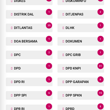
DISKES
DISKOMINFO
1
2
DISTRIK DAL
DITJENPAS
35
1
DITLANTAS
DLHK
1
1
DOA BERSAMA
DOKUMEN
2
1
DPC
DPC GRIB
1
31
DPD
DPD KNPI
1
6
DPD RI
DPP GARAPAN
6
15
DPP SPI
DPP SPKN
1
8
DPR RI
DPRD