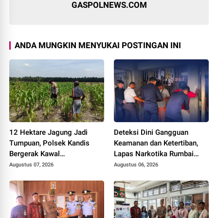
GASPOLNEWS.COM
ANDA MUNGKIN MENYUKAI POSTINGAN INI
12 Hektare Jagung Jadi
Deteksi Dini Gangguan
Tumpuan, Polsek Kandis
Keamanan dan Ketertiban,
Bergerak Kawal
Lapas Narkotika Rumbai
Swasembada Pangan
Gelar Razia Rutin Blok
Augustus 07, 2026
Augustus 06, 2026
Hunian