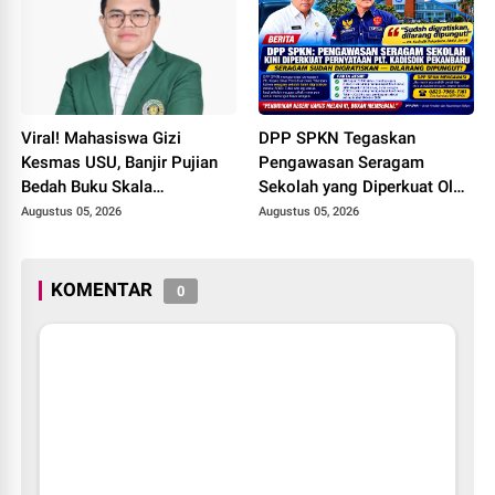
Policing Jelang HUT RI Ke-
81 Tahun
Viral! Mahasiswa Gizi
DPP SPKN Tegaskan
Kesmas USU, Banjir Pujian
Pengawasan Seragam
Bedah Buku Skala
Sekolah yang Diperkuat Oleh
International dari 70 Ribu
Peryataan Plt. KADISDIK
Augustus 05, 2026
Augustus 05, 2026
Rupiah Referensi Akademik
Kota Pekanbaru Seragam
Dunia
Digratiskan
KOMENTAR
0