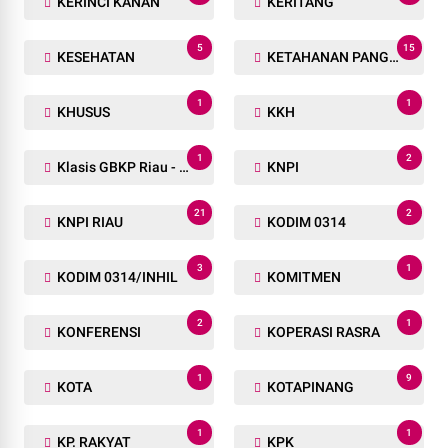
KERINCI KANAN
KERITANG
5
15
KESEHATAN
KETAHANAN PANGAN
1
1
KHUSUS
KKH
1
2
Klasis GBKP Riau - Sumbar.
KNPI
21
2
KNPI RIAU
KODIM 0314
3
1
KODIM 0314/INHIL
KOMITMEN
2
1
KONFERENSI
KOPERASI RASRA
1
9
KOTA
KOTAPINANG
1
1
KP. RAKYAT
KPK