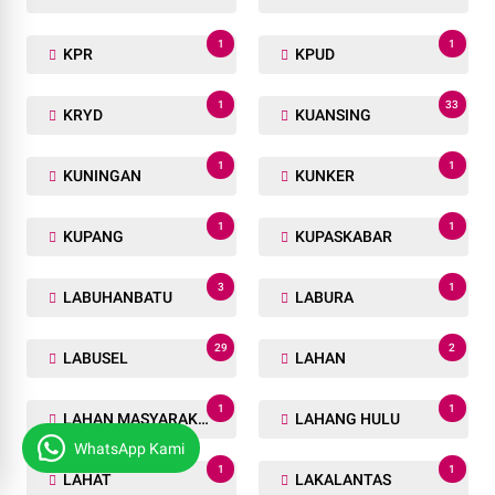
1
1
KPR
KPUD
1
33
KRYD
KUANSING
1
1
KUNINGAN
KUNKER
1
1
KUPANG
KUPASKABAR
3
1
LABUHANBATU
LABURA
29
2
LABUSEL
LAHAN
1
1
LAHAN MASYARAKAT
LAHANG HULU
WhatsApp Kami
1
1
LAHAT
LAKALANTAS