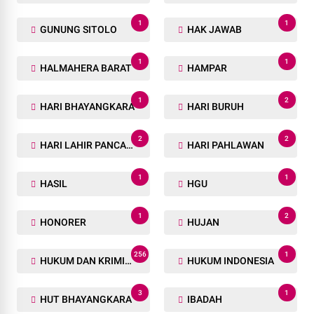
1
1
GUNUNG SITOLO
HAK JAWAB
1
1
HALMAHERA BARAT
HAMPAR
1
2
HARI BHAYANGKARA
HARI BURUH
2
2
HARI LAHIR PANCASILA
HARI PAHLAWAN
1
1
HASIL
HGU
1
2
HONORER
HUJAN
256
1
HUKUM DAN KRIMINAL
HUKUM INDONESIA
3
1
HUT BHAYANGKARA
IBADAH