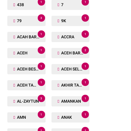
1
1
438
7
3
1
79
9K
1
1
ACAH BARAT
ACCRA
1
2
ACEH
ACEH BARAT
1
1
ACEH BESAR
ACEH SELATAN
1
1
ACEH TAMIANG
AKHIR TAHUN
3
1
AL-ZAYTUN
AMANKAN
1
1
AMN
ANAK
1
1