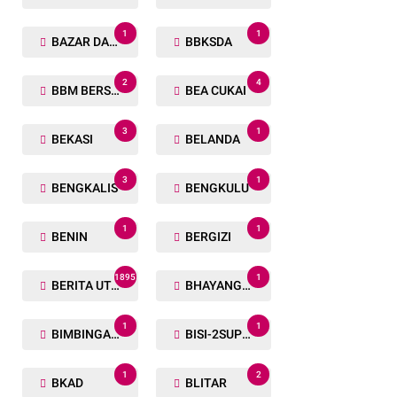
1
1
BAZAR DAN BAKSOS RAMADHAN
BBKSDA
2
4
BBM BERSUBSIDI
BEA CUKAI
3
1
BEKASI
BELANDA
3
1
BENGKALIS
BENGKULU
1
1
BENIN
BERGIZI
1895
1
BERITA UTAMA
BHAYANGKARA RUN
1
1
BIMBINGAN ROHANI
BISI-2SUPER
1
2
BKAD
BLITAR