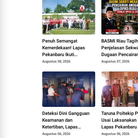
Penuh Semangat
BASMI Riau Tagi
Kemerdekaan! Lapas
Penjelasan Sekwa
Pekanbaru Ikuti
Dugaan Pencaira
Pembukaan Pekan
Anggaran DPRD 
Augustus 08, 2026
Augustus 07, 2026
Olahraga Ditjenpas Riau
Prosedur Tuai So
HUT RI ke-81
Deteksi Dini Gangguan
Taruna Poltekip 
Keamanan dan
Usai Laksanakan 
Ketertiban, Lapas
Lapas Pekanbaru
Narkotika Rumbai Gelar
Augustus 06, 2026
Augustus 06, 2026