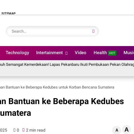
SITEMAP
Technology
Intertainment
Video
Health
Mus
HOT
t Kemerdekaan! Lapas Pekanbaru Ikuti Pembukaan Pekan Olahraga Ditjenpas 
an Bantuan ke Beberapa Kedubes untuk Korban Bencana Sumatera
n Bantuan ke Beberapa Kedubes
Sumatera
A
2025
0
2 min read
A