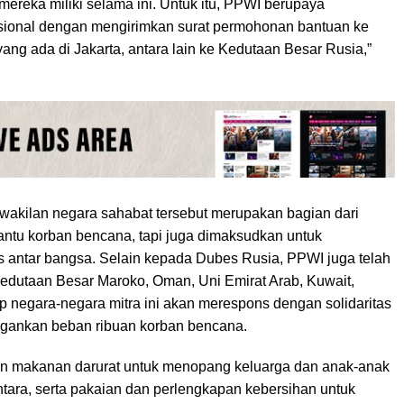
ereka miliki selama ini. Untuk itu, PPWI berupaya
sional dengan mengirimkan surat permohonan bantuan ke
ng ada di Jakarta, antara lain ke Kedutaan Besar Rusia,”
akilan negara sahabat tersebut merupakan bagian dari
antu korban bencana, tapi juga dimaksudkan untuk
as antar bangsa. Selain kepada Dubes Rusia, PPWI juga telah
dutaan Besar Maroko, Oman, Uni Emirat Arab, Kuwait,
ap negara-negara mitra ini akan merespons dengan solidaritas
gankan beban ribuan korban bencana.
kan makanan darurat untuk menopang keluarga dan anak-anak
ara, serta pakaian dan perlengkapan kebersihan untuk