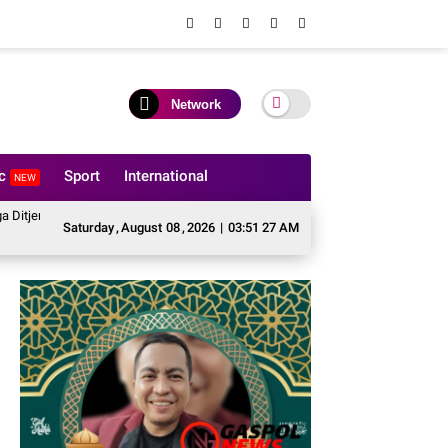
Network
ic
Sport
International
NEW
Riau HUT RI ke-81
BASMI Riau Tagih Penjelasan Sekwan, Dugaan Pencair
Saturday
,
August
08
,
2026
|
03:51 29 AM