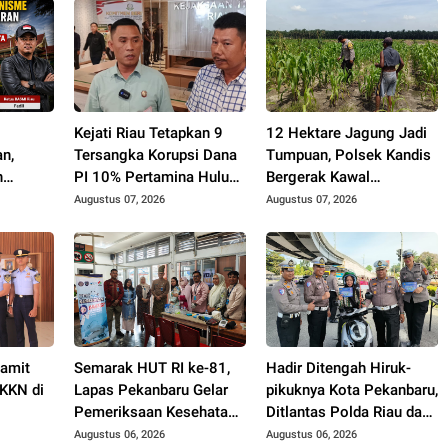
h
Kejati Riau Tetapkan 9
12 Hektare Jagung Jadi
n,
Tersangka Korupsi Dana
Tumpuan, Polsek Kandis
n
PI 10% Pertamina Hulu
Bergerak Kawal
Tanpa
Rokan
Swasembada Pangan
Augustus 07, 2026
Augustus 07, 2026
rotan
Pamit
Semarak HUT RI ke-81,
Hadir Ditengah Hiruk-
KKN di
Lapas Pekanbaru Gelar
pikuknya Kota Pekanbaru,
Pemeriksaan Kesehatan
Ditlantas Polda Riau dan
Gratis untuk Warga
Polantas KARIB Kobarkan
Augustus 06, 2026
Augustus 06, 2026