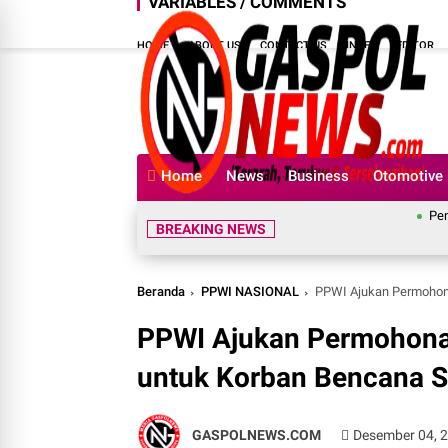
VARIABLES / COMMENTS
HOME
ABOUT US
CONTACT US
INDEX
EDITOR
Home
News
Business
Otomotive
Penuh Semanga
BREAKING NEWS
Beranda
PPWI NASIONAL
PPWI Ajukan Permohon
PPWI Ajukan Permohona
untuk Korban Bencana 
GASPOLNEWS.COM
Desember 04, 