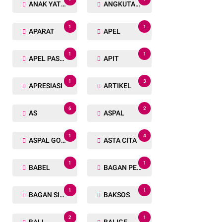
ANAK YATIM
ANGKUTAN TRANSPORTASI
1
1
APARAT
APEL
1
1
APEL PASUKAN
APIT
1
3
APRESIASI
ARTIKEL
6
2
AS
ASPAL
1
4
ASPAL GORENG
ASTA CITA
1
1
BABEL
BAGAN PETE
1
1
BAGAN SIAPIN API
BAKSOS
2
1