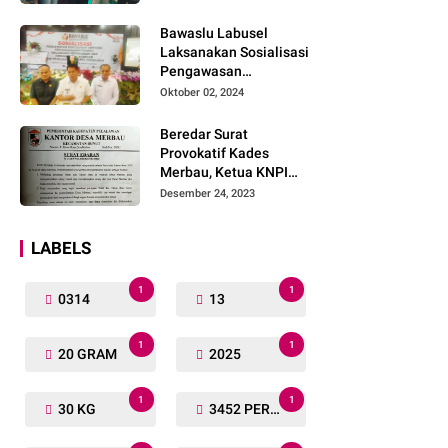
Lengkap
Bawaslu Labusel
Laksanakan Sosialisasi
Pengawasan
Partisipatif kepada
Oktober 02, 2024
Organisasi Masyarakat,
Pemuda Dan Agama
Beredar Surat
Pada pilkada Serentak
Provokatif Kades
2024
Merbau, Ketua KNPI
Riau: "Periksa, Tangkap
Desember 24, 2023
dan Penjarakan!"
LABELS
1
1
0314
13
1
1
20 GRAM
2025
1
1
30 KG
3452 PERSONIL