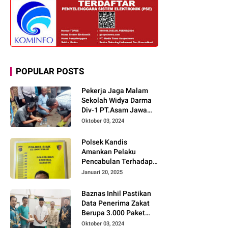
POPULAR POSTS
Pekerja Jaga Malam
Sekolah Widya Darma
Div-1 PT.Asam Jawa
Todongkan Senpi
Oktober 03, 2024
Kepada 3 Orang Warga
Sumberjo
Polsek Kandis
Amankan Pelaku
Pencabulan Terhadap
Dua Anak Kakak-
Januari 20, 2025
beradik di Kamar Mandi
Gereja
Baznas Inhil Pastikan
Data Penerima Zakat
Berupa 3.000 Paket
Premium Boxs Sudah
Oktober 03, 2024