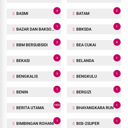
4
2
BASMI
BATAM
1
1
BAZAR DAN BAKSOS RAMADHAN
BBKSDA
2
4
BBM BERSUBSIDI
BEA CUKAI
3
1
BEKASI
BELANDA
3
1
BENGKALIS
BENGKULU
1
1
BENIN
BERGIZI
1893
1
BERITA UTAMA
BHAYANGKARA RUN
1
1
BIMBINGAN ROHANI
BISI-2SUPER