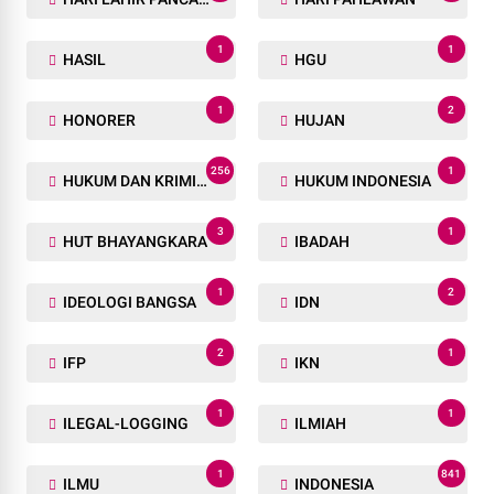
1
1
HASIL
HGU
1
2
HONORER
HUJAN
256
1
HUKUM DAN KRIMINAL
HUKUM INDONESIA
3
1
HUT BHAYANGKARA
IBADAH
1
2
IDEOLOGI BANGSA
IDN
2
1
IFP
IKN
1
1
ILEGAL-LOGGING
ILMIAH
1
841
ILMU
INDONESIA