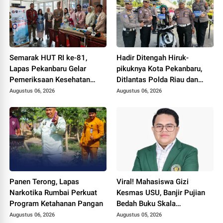
Semarak HUT RI ke-81,
Hadir Ditengah Hiruk-
Lapas Pekanbaru Gelar
pikuknya Kota Pekanbaru,
Pemeriksaan Kesehatan
Ditlantas Polda Riau dan
Gratis untuk Warga Binaan
Polantas KARIB Kobarkan
Augustus 06, 2026
Augustus 06, 2026
dan Masyarakat
Semangat Keselamatan,
Nasionalisme dan Green
Policing Jelang HUT RI Ke-
81 Tahun
Panen Terong, Lapas
Viral! Mahasiswa Gizi
Narkotika Rumbai Perkuat
Kesmas USU, Banjir Pujian
Program Ketahanan Pangan
Bedah Buku Skala
International dari 70 Ribu
Augustus 06, 2026
Augustus 05, 2026