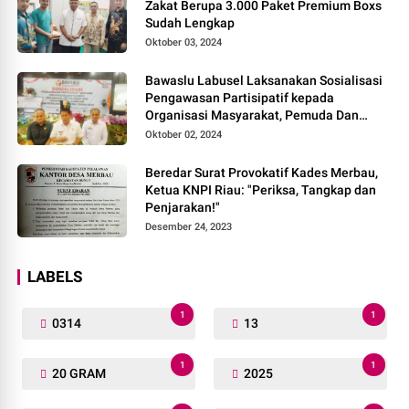
Zakat Berupa 3.000 Paket Premium Boxs
Sudah Lengkap
Oktober 03, 2024
Bawaslu Labusel Laksanakan Sosialisasi
Pengawasan Partisipatif kepada
Organisasi Masyarakat, Pemuda Dan
Agama Pada pilkada Serentak 2024
Oktober 02, 2024
Beredar Surat Provokatif Kades Merbau,
Ketua KNPI Riau: "Periksa, Tangkap dan
Penjarakan!"
Desember 24, 2023
LABELS
1
1
0314
13
1
1
20 GRAM
2025