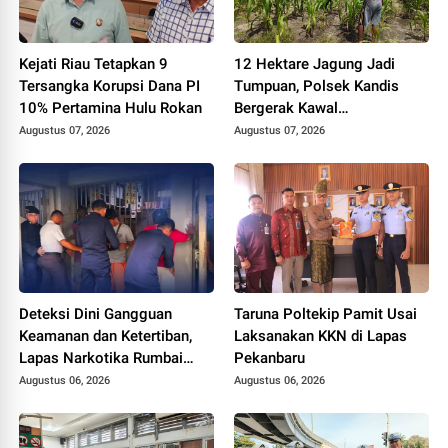
Kejati Riau Tetapkan 9
12 Hektare Jagung Jadi
Tersangka Korupsi Dana PI
Tumpuan, Polsek Kandis
10% Pertamina Hulu Rokan
Bergerak Kawal
Swasembada Pangan
Augustus 07, 2026
Augustus 07, 2026
Deteksi Dini Gangguan
Taruna Poltekip Pamit Usai
Keamanan dan Ketertiban,
Laksanakan KKN di Lapas
Lapas Narkotika Rumbai
Pekanbaru
Gelar Razia Rutin Blok
Augustus 06, 2026
Augustus 06, 2026
Hunian