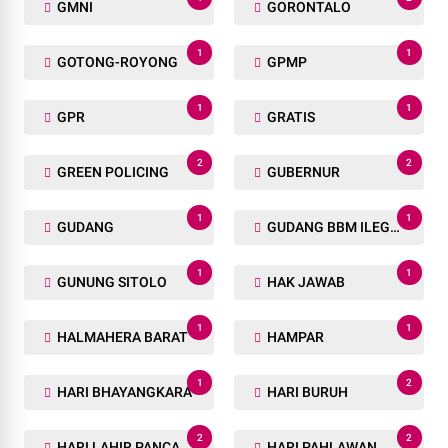
GMNI
GORONTALO
1
1
GOTONG-ROYONG
GPMP
1
1
GPR
GRATIS
2
2
GREEN POLICING
GUBERNUR
1
1
GUDANG
GUDANG BBM ILEGAL
1
1
GUNUNG SITOLO
HAK JAWAB
1
1
HALMAHERA BARAT
HAMPAR
1
2
HARI BHAYANGKARA
HARI BURUH
2
2
HARI LAHIR PANCASILA
HARI PAHLAWAN