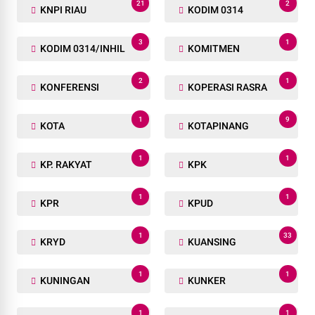
21
2
KNPI RIAU
KODIM 0314
3
1
KODIM 0314/INHIL
KOMITMEN
2
1
KONFERENSI
KOPERASI RASRA
1
9
KOTA
KOTAPINANG
1
1
KP. RAKYAT
KPK
1
1
KPR
KPUD
1
33
KRYD
KUANSING
1
1
KUNINGAN
KUNKER
1
1