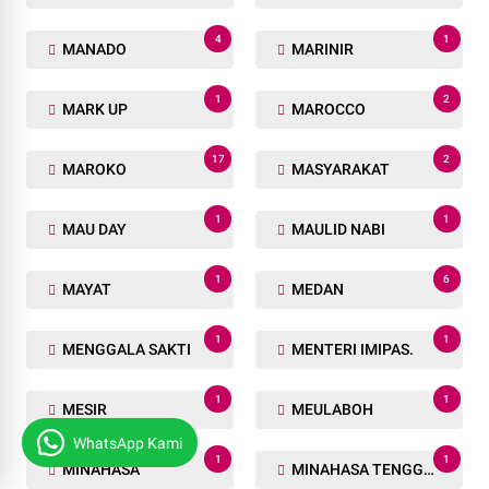
4
1
MANADO
MARINIR
1
2
MARK UP
MAROCCO
17
2
MAROKO
MASYARAKAT
1
1
MAU DAY
MAULID NABI
1
6
MAYAT
MEDAN
1
1
MENGGALA SAKTI
MENTERI IMIPAS.
1
1
MESIR
MEULABOH
WhatsApp Kami
1
1
MINAHASA
MINAHASA TENGGARA