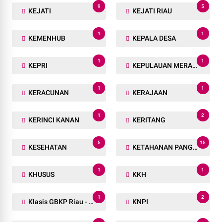
9
5
KEJATI
KEJATI RIAU
1
1
KEMENHUB
KEPALA DESA
1
1
KEPRI
KEPULAUAN MERANTI
1
1
KERACUNAN
KERAJAAN
1
2
KERINCI KANAN
KERITANG
5
15
KESEHATAN
KETAHANAN PANGAN
1
1
KHUSUS
KKH
1
2
Klasis GBKP Riau - Sumbar.
KNPI