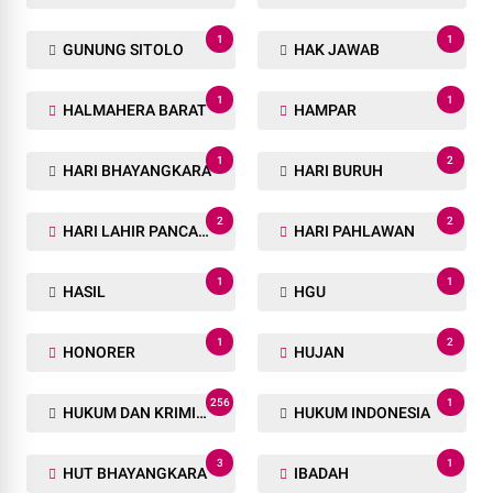
1
1
GUNUNG SITOLO
HAK JAWAB
1
1
HALMAHERA BARAT
HAMPAR
1
2
HARI BHAYANGKARA
HARI BURUH
2
2
HARI LAHIR PANCASILA
HARI PAHLAWAN
1
1
HASIL
HGU
1
2
HONORER
HUJAN
256
1
HUKUM DAN KRIMINAL
HUKUM INDONESIA
3
1
HUT BHAYANGKARA
IBADAH