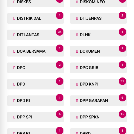
DISKES
DISKOMINFO
1
2
DISTRIK DAL
DITJENPAS
35
1
DITLANTAS
DLHK
1
1
DOA BERSAMA
DOKUMEN
2
1
DPC
DPC GRIB
1
31
DPD
DPD KNPI
1
6
DPD RI
DPP GARAPAN
6
15
DPP SPI
DPP SPKN
1
8
DPR RI
DPRD