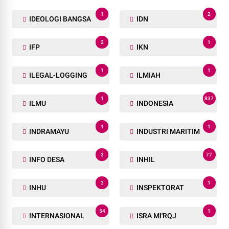
1
2
IDEOLOGI BANGSA
IDN
2
1
IFP
IKN
1
1
ILEGAL-LOGGING
ILMIAH
1
837
ILMU
INDONESIA
1
1
INDRAMAYU
INDUSTRI MARITIM
3
77
INFO DESA
INHIL
3
1
INHU
INSPEKTORAT
54
1
INTERNASIONAL
ISRA MI'RQJ