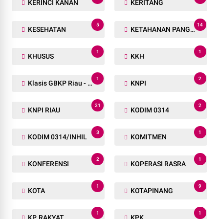
KERINCI KANAN
KERITANG
5
14
KESEHATAN
KETAHANAN PANGAN
1
1
KHUSUS
KKH
1
2
Klasis GBKP Riau - Sumbar.
KNPI
21
2
KNPI RIAU
KODIM 0314
3
1
KODIM 0314/INHIL
KOMITMEN
2
1
KONFERENSI
KOPERASI RASRA
1
9
KOTA
KOTAPINANG
1
1
KP. RAKYAT
KPK