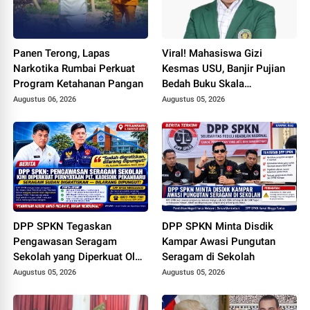
Panen Terong, Lapas
Viral! Mahasiswa Gizi
Narkotika Rumbai Perkuat
Kesmas USU, Banjir Pujian
Program Ketahanan Pangan
Bedah Buku Skala
International dari 70 Ribu
Augustus 06, 2026
Augustus 05, 2026
Rupiah Referensi Akademik
Dunia
DPP SPKN Tegaskan
DPP SPKN Minta Disdik
Pengawasan Seragam
Kampar Awasi Pungutan
Sekolah yang Diperkuat Oleh
Seragam di Sekolah
Peryataan Plt. KADISDIK
Augustus 05, 2026
Augustus 05, 2026
Kota Pekanbaru Seragam
Digratiskan