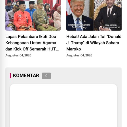
Lapas Pekanbaru Ikuti Doa
Hebat! Ada Jalan Tol "Donald
Kebangsaan Lintas Agama
J. Trump" di Wilayah Sahara
dan Kick Off Semarak HUT
Maroko
ke-81 Kemerdekaan RI
Augustus 04, 2026
Augustus 04, 2026
KOMENTAR
0