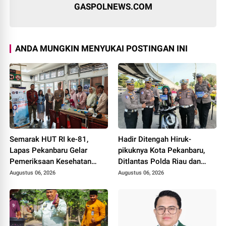
GASPOLNEWS.COM
ANDA MUNGKIN MENYUKAI POSTINGAN INI
Semarak HUT RI ke-81,
Hadir Ditengah Hiruk-
Lapas Pekanbaru Gelar
pikuknya Kota Pekanbaru,
Pemeriksaan Kesehatan
Ditlantas Polda Riau dan
Gratis untuk Warga Binaan
Polantas KARIB Kobarkan
Augustus 06, 2026
Augustus 06, 2026
dan Masyarakat
Semangat Keselamatan,
Nasionalisme dan Green
Policing Jelang HUT RI Ke-
81 Tahun