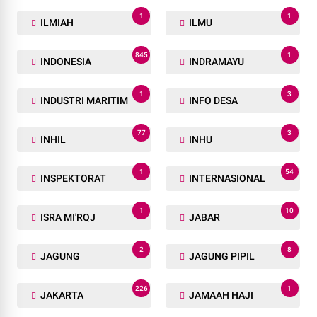
1
1
ILMIAH
ILMU
845
1
INDONESIA
INDRAMAYU
1
3
INDUSTRI MARITIM
INFO DESA
77
3
INHIL
INHU
1
54
INSPEKTORAT
INTERNASIONAL
1
10
ISRA MI'RQJ
JABAR
2
8
JAGUNG
JAGUNG PIPIL
226
1
JAKARTA
JAMAAH HAJI