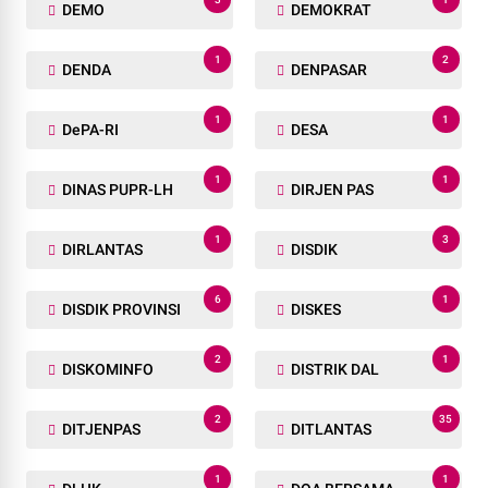
DEMO
DEMOKRAT
1
2
DENDA
DENPASAR
1
1
DePA-RI
DESA
1
1
DINAS PUPR-LH
DIRJEN PAS
1
3
DIRLANTAS
DISDIK
6
1
DISDIK PROVINSI
DISKES
2
1
DISKOMINFO
DISTRIK DAL
2
35
DITJENPAS
DITLANTAS
1
1