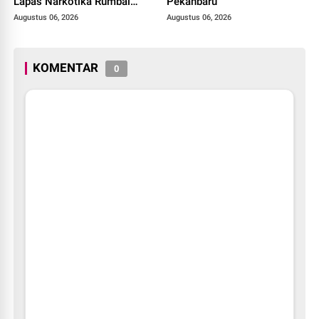
Lapas Narkotika Rumbai
Pekanbaru
Gelar Razia Rutin Blok
Augustus 06, 2026
Augustus 06, 2026
Hunian
KOMENTAR
0