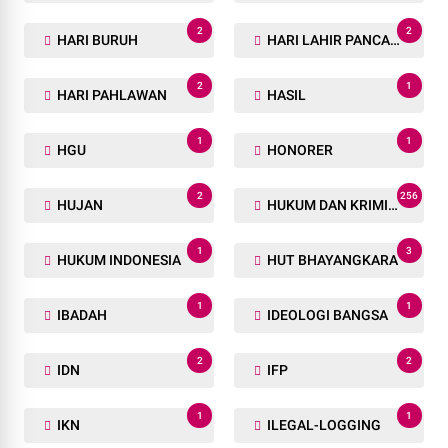
2
2
HARI BURUH
HARI LAHIR PANCASILA
2
1
HARI PAHLAWAN
HASIL
1
1
HGU
HONORER
2
256
HUJAN
HUKUM DAN KRIMINAL
1
3
HUKUM INDONESIA
HUT BHAYANGKARA
1
1
IBADAH
IDEOLOGI BANGSA
2
2
IDN
IFP
1
1
IKN
ILEGAL-LOGGING