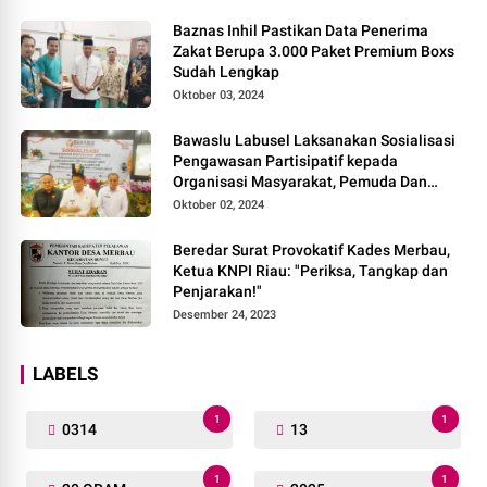
Baznas Inhil Pastikan Data Penerima
Zakat Berupa 3.000 Paket Premium Boxs
Sudah Lengkap
Oktober 03, 2024
Bawaslu Labusel Laksanakan Sosialisasi
Pengawasan Partisipatif kepada
Organisasi Masyarakat, Pemuda Dan
Agama Pada pilkada Serentak 2024
Oktober 02, 2024
Beredar Surat Provokatif Kades Merbau,
Ketua KNPI Riau: "Periksa, Tangkap dan
Penjarakan!"
Desember 24, 2023
LABELS
1
1
0314
13
1
1