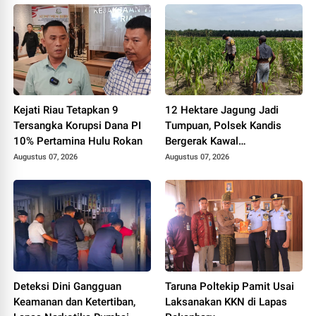
Kejati Riau Tetapkan 9
12 Hektare Jagung Jadi
Tersangka Korupsi Dana PI
Tumpuan, Polsek Kandis
10% Pertamina Hulu Rokan
Bergerak Kawal
Swasembada Pangan
Augustus 07, 2026
Augustus 07, 2026
Deteksi Dini Gangguan
Taruna Poltekip Pamit Usai
Keamanan dan Ketertiban,
Laksanakan KKN di Lapas