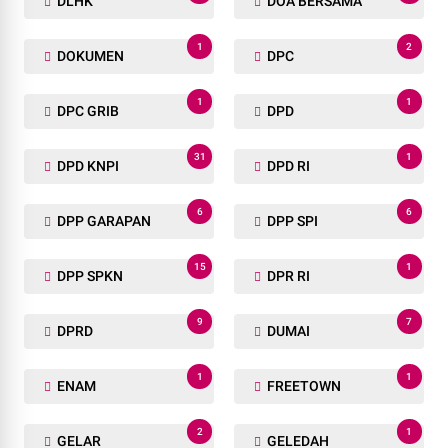
DLHK
DOA BERSAMA
1
2
DOKUMEN
DPC
1
1
DPC GRIB
DPD
31
1
DPD KNPI
DPD RI
6
6
DPP GARAPAN
DPP SPI
15
1
DPP SPKN
DPR RI
9
7
DPRD
DUMAI
1
1
ENAM
FREETOWN
2
1
GELAR
GELEDAH