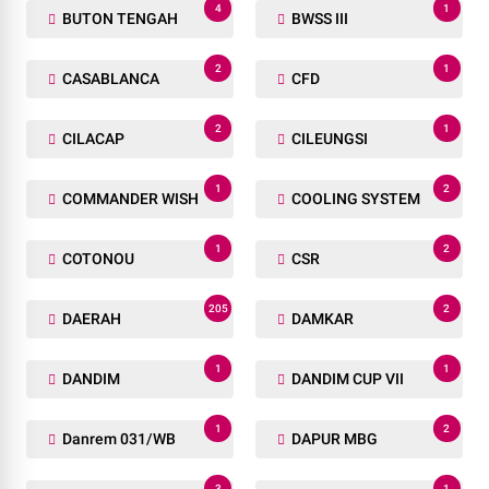
4
1
BUTON TENGAH
BWSS III
2
1
CASABLANCA
CFD
2
1
CILACAP
CILEUNGSI
1
2
COMMANDER WISH
COOLING SYSTEM
1
2
COTONOU
CSR
205
2
DAERAH
DAMKAR
1
1
DANDIM
DANDIM CUP VII
1
2
Danrem 031/WB
DAPUR MBG
3
1