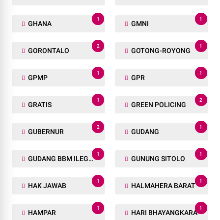
1
1
GHANA
GMNI
2
1
GORONTALO
GOTONG-ROYONG
1
1
GPMP
GPR
1
2
GRATIS
GREEN POLICING
2
1
GUBERNUR
GUDANG
1
1
GUDANG BBM ILEGAL
GUNUNG SITOLO
1
1
HAK JAWAB
HALMAHERA BARAT
1
1
HAMPAR
HARI BHAYANGKARA