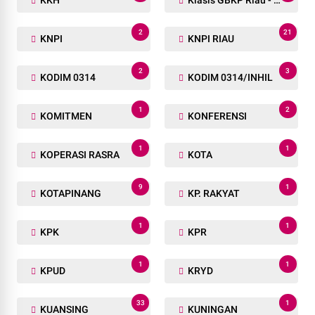
2
21
KNPI
KNPI RIAU
2
3
KODIM 0314
KODIM 0314/INHIL
1
2
KOMITMEN
KONFERENSI
1
1
KOPERASI RASRA
KOTA
9
1
KOTAPINANG
KP. RAKYAT
1
1
KPK
KPR
1
1
KPUD
KRYD
33
1
KUANSING
KUNINGAN