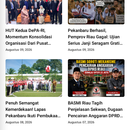
HUT Kedua DePA-RI,
Pekanbaru Berhasil,
Momentum Konsolidasi
Pemprov Riau Gagal: Ujian
Organisasi Dari Pusat
Serius Janji Seragam Gratis
Sampai ke Daerah
di Bumi Lancang Kuning
Augustus 09, 2026
Augustus 09, 2026
Penuh Semangat
BASMI Riau Tagih
Kemerdekaan! Lapas
Penjelasan Sekwan, Dugaan
Pekanbaru Ikuti Pembukaan
Pencairan Anggaran DPRD
Pekan Olahraga Ditjenpas
Tanpa Prosedur Tuai
Augustus 08, 2026
Augustus 07, 2026
Riau HUT RI ke-81
Sorotan