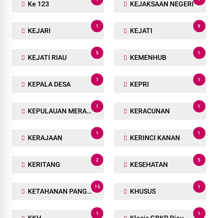
Ke 123
KEJAKSAAN NEGERI
1
9
KEJARI
KEJATI
5
1
KEJATI RIAU
KEMENHUB
1
1
KEPALA DESA
KEPRI
1
1
KEPULAUAN MERANTI
KERACUNAN
1
1
KERAJAAN
KERINCI KANAN
2
5
KERITANG
KESEHATAN
15
1
KETAHANAN PANGAN
KHUSUS
1
1
KKH
Klasis GBKP Riau - Sumbar.