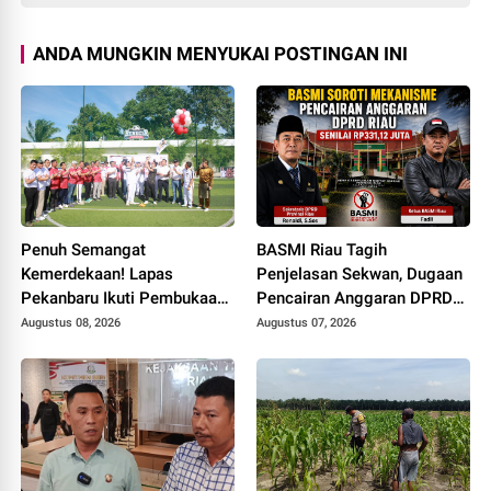
ANDA MUNGKIN MENYUKAI POSTINGAN INI
Penuh Semangat
BASMI Riau Tagih
Kemerdekaan! Lapas
Penjelasan Sekwan, Dugaan
Pekanbaru Ikuti Pembukaan
Pencairan Anggaran DPRD
Pekan Olahraga Ditjenpas
Tanpa Prosedur Tuai
Augustus 08, 2026
Augustus 07, 2026
Riau HUT RI ke-81
Sorotan