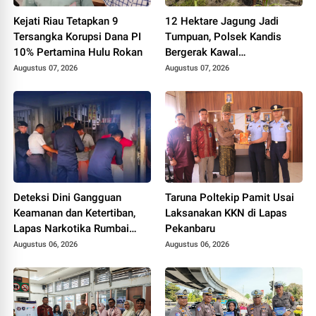
Kejati Riau Tetapkan 9
12 Hektare Jagung Jadi
Tersangka Korupsi Dana PI
Tumpuan, Polsek Kandis
10% Pertamina Hulu Rokan
Bergerak Kawal
Swasembada Pangan
Augustus 07, 2026
Augustus 07, 2026
Deteksi Dini Gangguan
Taruna Poltekip Pamit Usai
Keamanan dan Ketertiban,
Laksanakan KKN di Lapas
Lapas Narkotika Rumbai
Pekanbaru
Gelar Razia Rutin Blok
Augustus 06, 2026
Augustus 06, 2026
Hunian