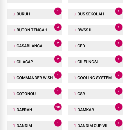
1
1
BURUH
BUS SEKOLAH
4
1
BUTON TENGAH
BWSS III
2
1
CASABLANCA
CFD
2
1
CILACAP
CILEUNGSI
1
2
COMMANDER WISH
COOLING SYSTEM
1
2
COTONOU
CSR
205
2
DAERAH
DAMKAR
1
1
DANDIM
DANDIM CUP VII