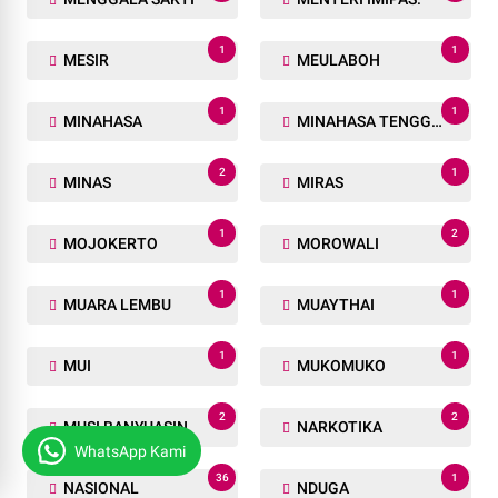
1
1
MESIR
MEULABOH
1
1
MINAHASA
MINAHASA TENGGARA
2
1
MINAS
MIRAS
1
2
MOJOKERTO
MOROWALI
1
1
MUARA LEMBU
MUAYTHAI
1
1
MUI
MUKOMUKO
2
2
MUSI BANYUASIN
NARKOTIKA
WhatsApp Kami
36
1
NASIONAL
NDUGA