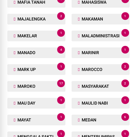
MAFIA TANAH
MAHASISWA
2
1
MAJALENGKA
MAKAMAN
1
1
MAKELAR
MALADMINISTRASI
4
1
MANADO
MARINIR
1
2
MARK UP
MAROCCO
17
2
MAROKO
MASYARAKAT
1
1
MAU DAY
MAULID NABI
1
6
MAYAT
MEDAN
1
1
MENGGALA SAKTI
MENTERI IMIPAS.