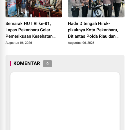
Semarak HUT RI ke-81,
Hadir Ditengah Hiruk-
Lapas Pekanbaru Gelar
pikuknya Kota Pekanbaru,
Pemeriksaan Kesehatan
Ditlantas Polda Riau dan
Gratis untuk Warga Binaan
Polantas KARIB Kobarkan
Augustus 06, 2026
Augustus 06, 2026
dan Masyarakat
Semangat Keselamatan,
Nasionalisme dan Green
Policing Jelang HUT RI Ke-
KOMENTAR
0
81 Tahun