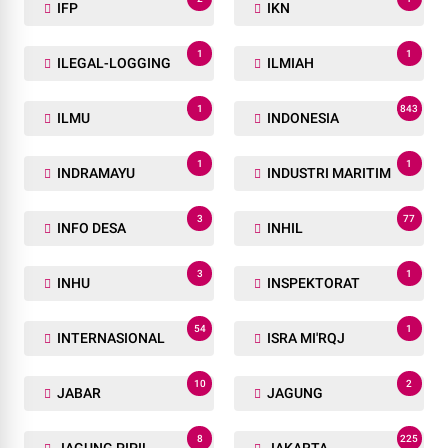
IFP
IKN
1
1
ILEGAL-LOGGING
ILMIAH
1
843
ILMU
INDONESIA
1
1
INDRAMAYU
INDUSTRI MARITIM
3
77
INFO DESA
INHIL
3
1
INHU
INSPEKTORAT
54
1
INTERNASIONAL
ISRA MI'RQJ
10
2
JABAR
JAGUNG
8
225
JAGUNG PIPIL
JAKARTA