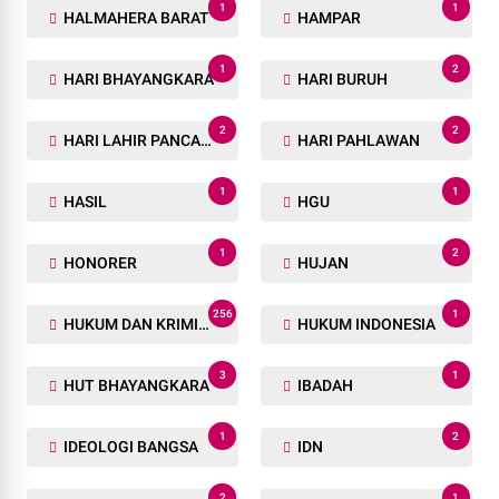
1
1
HALMAHERA BARAT
HAMPAR
1
2
HARI BHAYANGKARA
HARI BURUH
2
2
HARI LAHIR PANCASILA
HARI PAHLAWAN
1
1
HASIL
HGU
1
2
HONORER
HUJAN
256
1
HUKUM DAN KRIMINAL
HUKUM INDONESIA
3
1
HUT BHAYANGKARA
IBADAH
1
2
IDEOLOGI BANGSA
IDN
2
1