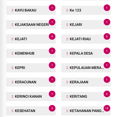
1
1
KAYU BAKAU
Ke 123
1
1
KEJAKSAAN NEGERI
KEJARI
9
5
KEJATI
KEJATI RIAU
1
1
KEMENHUB
KEPALA DESA
1
1
KEPRI
KEPULAUAN MERANTI
1
1
KERACUNAN
KERAJAAN
1
2
KERINCI KANAN
KERITANG
5
15
KESEHATAN
KETAHANAN PANGAN