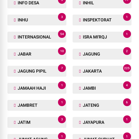
INFO DESA
INHIL
3
1
INHU
INSPEKTORAT
54
1
INTERNASIONAL
ISRA MI'RQJ
10
2
JABAR
JAGUNG
7
225
JAGUNG PIPIL
JAKARTA
1
4
JAMAAH HAJI
JAMBI
1
6
JAMBRET
JATENG
3
1
JATIM
JAYAPURA
1
1