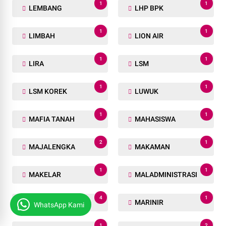
1
1
LEMBANG
LHP BPK
1
1
LIMBAH
LION AIR
1
1
LIRA
LSM
1
1
LSM KOREK
LUWUK
1
1
MAFIA TANAH
MAHASISWA
2
1
MAJALENGKA
MAKAMAN
1
1
MAKELAR
MALADMINISTRASI
4
1
MANADO
MARINIR
WhatsApp Kami
1
2