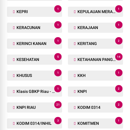
1
1
KEPRI
KEPULAUAN MERANTI
1
1
KERACUNAN
KERAJAAN
1
2
KERINCI KANAN
KERITANG
5
14
KESEHATAN
KETAHANAN PANGAN
1
1
KHUSUS
KKH
1
2
Klasis GBKP Riau - Sumbar.
KNPI
21
2
KNPI RIAU
KODIM 0314
3
1
KODIM 0314/INHIL
KOMITMEN