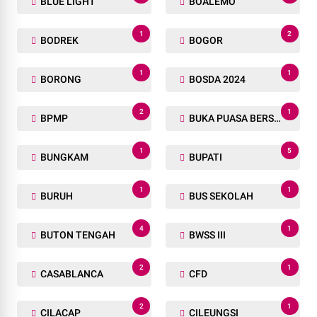
BLUE LIGHT
BOALEMO
1
2
BODREK
BOGOR
1
1
BORONG
BOSDA 2024
2
1
BPMP
BUKA PUASA BERSAMA
1
5
BUNGKAM
BUPATI
1
1
BURUH
BUS SEKOLAH
4
1
BUTON TENGAH
BWSS III
2
1
CASABLANCA
CFD
2
1
CILACAP
CILEUNGSI