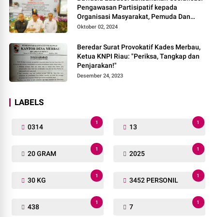
Pengawasan Partisipatif kepada
Organisasi Masyarakat, Pemuda Dan
Agama Pada pilkada Serentak 2024
Oktober 02, 2024
Beredar Surat Provokatif Kades Merbau,
Ketua KNPI Riau: "Periksa, Tangkap dan
Penjarakan!"
Desember 24, 2023
LABELS
1
1
0314
13
1
1
20 GRAM
2025
1
1
30 KG
3452 PERSONIL
1
1
438
7