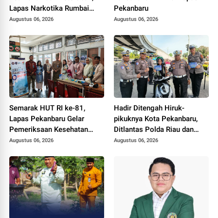
Lapas Narkotika Rumbai
Pekanbaru
Gelar Razia Rutin Blok
Augustus 06, 2026
Augustus 06, 2026
Hunian
Semarak HUT RI ke-81,
Hadir Ditengah Hiruk-
Lapas Pekanbaru Gelar
pikuknya Kota Pekanbaru,
Pemeriksaan Kesehatan
Ditlantas Polda Riau dan
Gratis untuk Warga Binaan
Polantas KARIB Kobarkan
Augustus 06, 2026
Augustus 06, 2026
dan Masyarakat
Semangat Keselamatan,
Nasionalisme dan Green
Policing Jelang HUT RI Ke-
81 Tahun