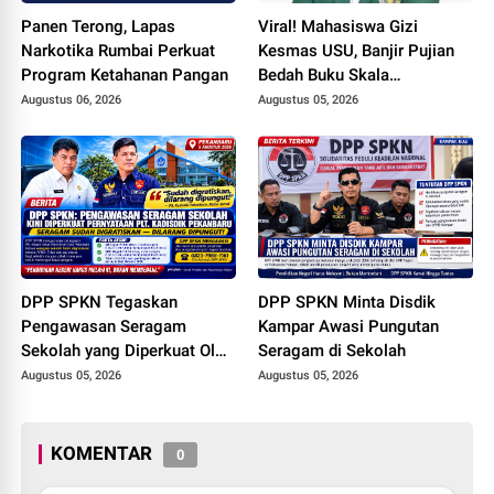
Panen Terong, Lapas
Viral! Mahasiswa Gizi
Narkotika Rumbai Perkuat
Kesmas USU, Banjir Pujian
Program Ketahanan Pangan
Bedah Buku Skala
International dari 70 Ribu
Augustus 06, 2026
Augustus 05, 2026
Rupiah Referensi Akademik
Dunia
DPP SPKN Tegaskan
DPP SPKN Minta Disdik
Pengawasan Seragam
Kampar Awasi Pungutan
Sekolah yang Diperkuat Oleh
Seragam di Sekolah
Peryataan Plt. KADISDIK
Augustus 05, 2026
Augustus 05, 2026
Kota Pekanbaru Seragam
Digratiskan
KOMENTAR
0