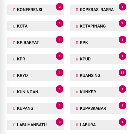
2
1
KONFERENSI
KOPERASI RASRA
1
9
KOTA
KOTAPINANG
1
1
KP. RAKYAT
KPK
1
1
KPR
KPUD
1
33
KRYD
KUANSING
1
1
KUNINGAN
KUNKER
1
1
KUPANG
KUPASKABAR
3
1
LABUHANBATU
LABURA