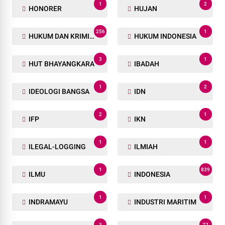
1
2
HONORER
HUJAN
256
1
HUKUM DAN KRIMINAL
HUKUM INDONESIA
3
1
HUT BHAYANGKARA
IBADAH
1
2
IDEOLOGI BANGSA
IDN
2
1
IFP
IKN
1
1
ILEGAL-LOGGING
ILMIAH
1
839
ILMU
INDONESIA
1
1
INDRAMAYU
INDUSTRI MARITIM
3
77