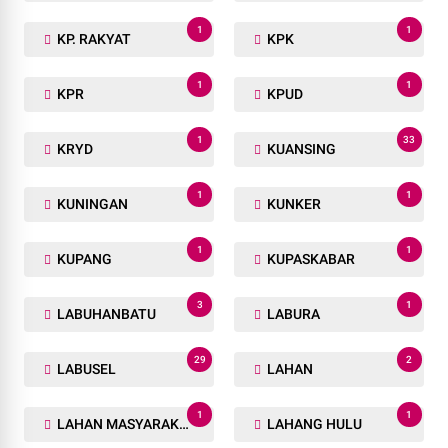
1
1
KP. RAKYAT
KPK
1
1
KPR
KPUD
1
33
KRYD
KUANSING
1
1
KUNINGAN
KUNKER
1
1
KUPANG
KUPASKABAR
3
1
LABUHANBATU
LABURA
29
2
LABUSEL
LAHAN
1
1
LAHAN MASYARAKAT
LAHANG HULU