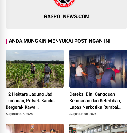
GASPOLNEWS.COM
ANDA MUNGKIN MENYUKAI POSTINGAN INI
12 Hektare Jagung Jadi
Deteksi Dini Gangguan
Tumpuan, Polsek Kandis
Keamanan dan Ketertiban,
Bergerak Kawal
Lapas Narkotika Rumbai
Swasembada Pangan
Gelar Razia Rutin Blok
Augustus 07, 2026
Augustus 06, 2026
Hunian