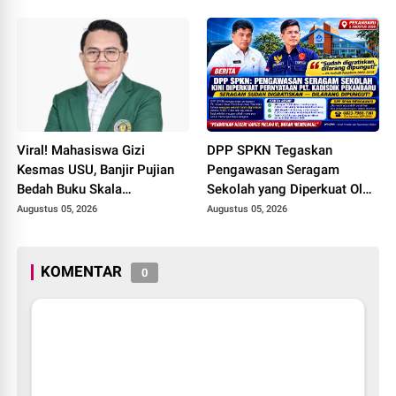
Semangat Keselamatan,
Nasionalisme dan Green
Policing Jelang HUT RI Ke-
81 Tahun
Viral! Mahasiswa Gizi
DPP SPKN Tegaskan
Kesmas USU, Banjir Pujian
Pengawasan Seragam
Bedah Buku Skala
Sekolah yang Diperkuat Oleh
International dari 70 Ribu
Peryataan Plt. KADISDIK
Augustus 05, 2026
Augustus 05, 2026
Rupiah Referensi Akademik
Kota Pekanbaru Seragam
Dunia
Digratiskan
KOMENTAR
0