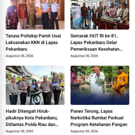
Taruna Poltekip Pamit Usai
Semarak HUT RI ke-81,
Laksanakan KKN di Lapas
Lapas Pekanbaru Gelar
Pekanbaru
Pemeriksaan Kesehatan
Gratis untuk Warga Binaan
Augustus 06, 2026
Augustus 06, 2026
dan Masyarakat
Hadir Ditengah Hiruk-
Panen Terong, Lapas
pikuknya Kota Pekanbaru,
Narkotika Rumbai Perkuat
Ditlantas Polda Riau dan
Program Ketahanan Pangan
Polantas KARIB Kobarkan
Augustus 06, 2026
Augustus 06, 2026