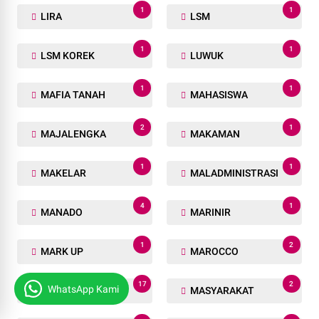
1
1
LIRA
LSM
1
1
LSM KOREK
LUWUK
1
1
MAFIA TANAH
MAHASISWA
2
1
MAJALENGKA
MAKAMAN
1
1
MAKELAR
MALADMINISTRASI
4
1
MANADO
MARINIR
1
2
MARK UP
MAROCCO
17
2
WhatsApp Kami
MAROKO
MASYARAKAT