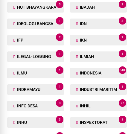
3
1
HUT BHAYANGKARA
IBADAH
1
2
IDEOLOGI BANGSA
IDN
2
1
IFP
IKN
1
1
ILEGAL-LOGGING
ILMIAH
1
840
ILMU
INDONESIA
1
1
INDRAMAYU
INDUSTRI MARITIM
3
77
INFO DESA
INHIL
3
1
INHU
INSPEKTORAT