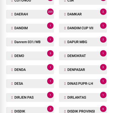
COTONOU
CSR
205
2
DAERAH
DAMKAR
1
1
DANDIM
DANDIM CUP VII
1
2
Danrem 031/WB
DAPUR MBG
3
1
DEMO
DEMOKRAT
1
2
DENDA
DENPASAR
1
1
DESA
DINAS PUPR-LH
1
1
DIRJEN PAS
DIRLANTAS
3
6
DISDIK
DISDIK PROVINSI