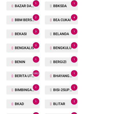
1
1
BAZAR DAN BAKSOS RAMADHAN
BBKSDA
2
4
BBM BERSUBSIDI
BEA CUKAI
3
1
BEKASI
BELANDA
3
1
BENGKALIS
BENGKULU
1
1
BENIN
BERGIZI
1892
1
BERITA UTAMA
BHAYANGKARA RUN
1
1
BIMBINGAN ROHANI
BISI-2SUPER
1
2
BKAD
BLITAR