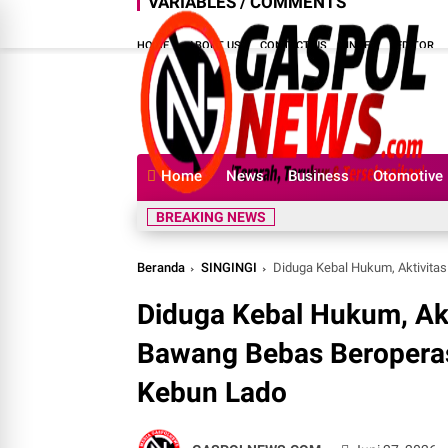
VARIABLES / COMMENTS
HOME
ABOUT US
CONTACT US
INDEX
EDITOR
Home
News
Business
Otomotive
BREAKING NEWS
Beranda
SINGINGI
Diduga Kebal Hukum, Aktivitas PET
Diduga Kebal Hukum, Akti
Bawang Bebas Beroperasi
Kebun Lado