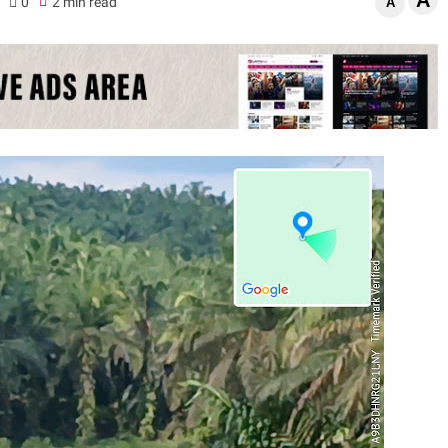
A
0
2 min read
A