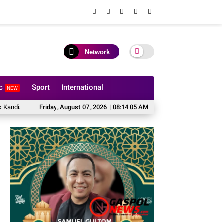
Network
ic
Sport
International
NEW
rgerak Kawal Swasembada Pangan
Friday
,
August
07
,
2026
Deteksi Dini Gangguan Keamanan dan Ket
|
08:14 06 AM