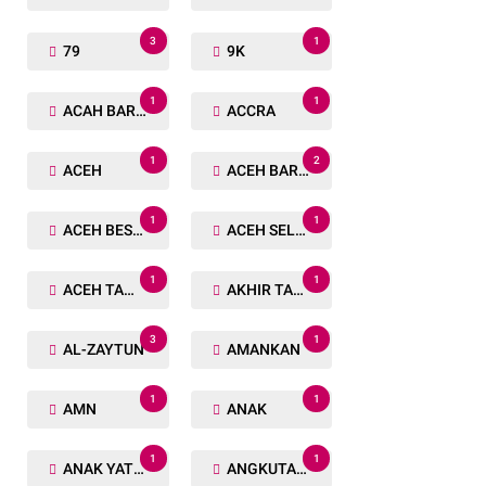
3
1
79
9K
1
1
ACAH BARAT
ACCRA
1
2
ACEH
ACEH BARAT
1
1
ACEH BESAR
ACEH SELATAN
1
1
ACEH TAMIANG
AKHIR TAHUN
3
1
AL-ZAYTUN
AMANKAN
1
1
AMN
ANAK
1
1
ANAK YATIM
ANGKUTAN TRANSPORTASI