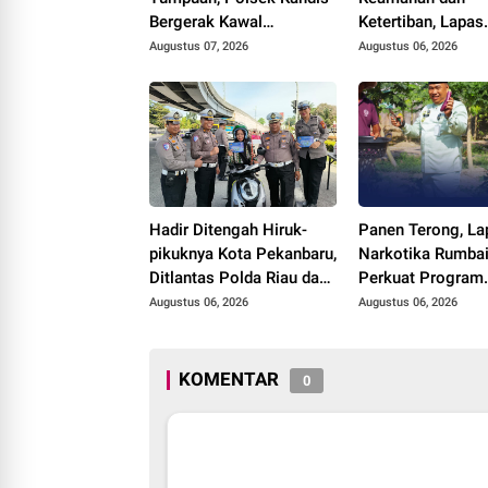
Bergerak Kawal
Ketertiban, Lapas
Swasembada Pangan
Narkotika Rumbai
Augustus 07, 2026
Augustus 06, 2026
Razia Rutin Blok 
Hadir Ditengah Hiruk-
Panen Terong, La
pikuknya Kota Pekanbaru,
Narkotika Rumba
Ditlantas Polda Riau dan
Perkuat Program
Polantas KARIB Kobarkan
Ketahanan Panga
Augustus 06, 2026
Augustus 06, 2026
Semangat Keselamatan,
Nasionalisme dan Green
Policing Jelang HUT RI
KOMENTAR
0
Ke-81 Tahun