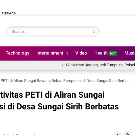
SITEMAP
Technology
Intertainment
Video
Health
Mus
HOT
12 Hektare Jagung Jadi Tumpuan, Polsek Kandis Be
I di Aliran Sungai Bawang Bebas Beroperasi di Desa Sungai Sirih Berbatas Kebun Lado
vitas PETI di Aliran Sungai
 di Desa Sungai Sirih Berbatas