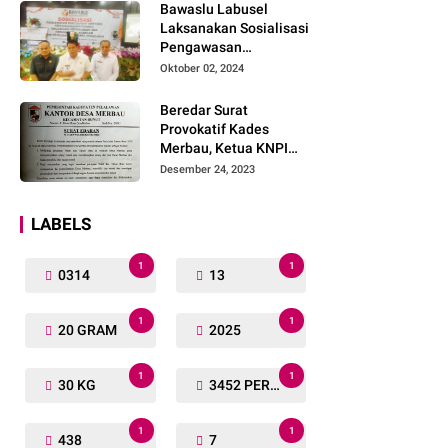
Bawaslu Labusel
Laksanakan Sosialisasi
Pengawasan
Partisipatif kepada
Oktober 02, 2024
Organisasi Masyarakat,
Pemuda Dan Agama
Beredar Surat
Pada pilkada Serentak
Provokatif Kades
2024
Merbau, Ketua KNPI
Riau: "Periksa, Tangkap
Desember 24, 2023
dan Penjarakan!"
LABELS
1
1
0314
13
1
1
20 GRAM
2025
1
1
30 KG
3452 PERSONIL
1
1
438
7