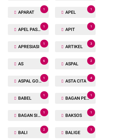
1
1
APARAT
APEL
1
1
APEL PASUKAN
APIT
1
3
APRESIASI
ARTIKEL
6
2
AS
ASPAL
1
4
ASPAL GORENG
ASTA CITA
1
1
BABEL
BAGAN PETE
1
1
BAGAN SIAPIN API
BAKSOS
2
1
BALI
BALIGE