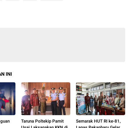
N INI
gguan
Taruna Poltekip Pamit
Semarak HUT RI ke-81,
Usai Laksanakan KKN di
Lapas Pekanbaru Gelar