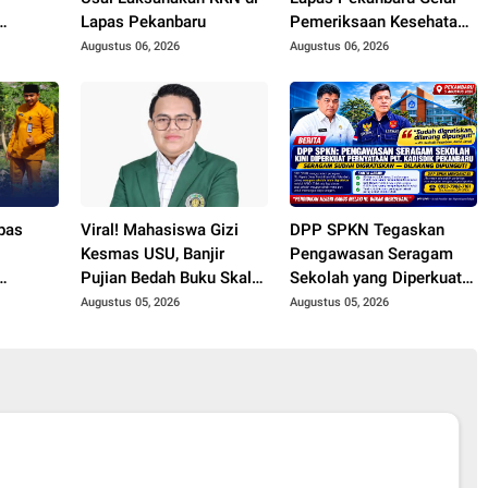
Lapas Pekanbaru
Pemeriksaan Kesehatan
 Gelar
Gratis untuk Warga
Augustus 06, 2026
Augustus 06, 2026
Hunian
Binaan dan Masyarakat
pas
Viral! Mahasiswa Gizi
DPP SPKN Tegaskan
i
Kesmas USU, Banjir
Pengawasan Seragam
Pujian Bedah Buku Skala
Sekolah yang Diperkuat
n
International dari 70 Ribu
Oleh Peryataan Plt.
Augustus 05, 2026
Augustus 05, 2026
Rupiah Referensi
KADISDIK Kota
Akademik Dunia
Pekanbaru Seragam
Digratiskan