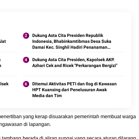
Dukung Asta Cita Presiden Republik
Alat
Indonesia, Bhabinkamtibmas Desa Suka
Damai Kec. Singhil Hadiri Penanaman
Jagung Pipil
s
Dukung Asta Cita Presiden, Kapolsek AKP.
n
Azhari Cek and Ricek "Perkarangan Bergizi"
lsek
Ditemui Aktivitas PETI dan Ilog di Kawasan
HPT Kuansing dari Penelusuran Awak
Media dan Tim
 penertiban yang kerap disuarakan pemerintah membuat warga
ngawasan di lapangan.
i tambang berada di aliran sungai yang secara aturan dilarang