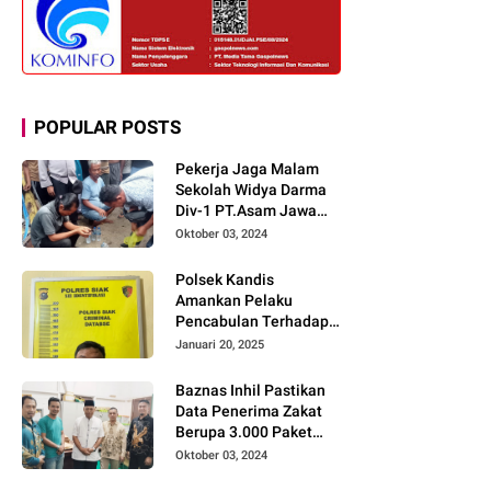
POPULAR POSTS
Pekerja Jaga Malam
Sekolah Widya Darma
Div-1 PT.Asam Jawa
Todongkan Senpi
Oktober 03, 2024
Kepada 3 Orang Warga
Sumberjo
Polsek Kandis
Amankan Pelaku
Pencabulan Terhadap
Dua Anak Kakak-
Januari 20, 2025
beradik di Kamar Mandi
Gereja
Baznas Inhil Pastikan
Data Penerima Zakat
Berupa 3.000 Paket
Premium Boxs Sudah
Oktober 03, 2024
Lengkap