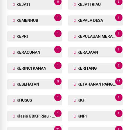
8
5
KEJATI
KEJATI RIAU
1
1
KEMENHUB
KEPALA DESA
1
1
KEPRI
KEPULAUAN MERANTI
1
1
KERACUNAN
KERAJAAN
1
2
KERINCI KANAN
KERITANG
5
15
KESEHATAN
KETAHANAN PANGAN
1
1
KHUSUS
KKH
1
2
Klasis GBKP Riau - Sumbar.
KNPI
21
2