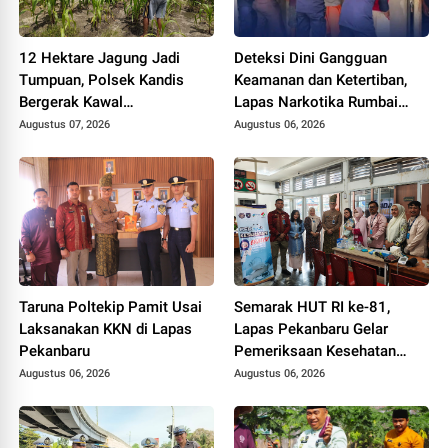
12 Hektare Jagung Jadi
Deteksi Dini Gangguan
Tumpuan, Polsek Kandis
Keamanan dan Ketertiban,
Bergerak Kawal
Lapas Narkotika Rumbai
Swasembada Pangan
Gelar Razia Rutin Blok
Augustus 07, 2026
Augustus 06, 2026
Hunian
Taruna Poltekip Pamit Usai
Semarak HUT RI ke-81,
Laksanakan KKN di Lapas
Lapas Pekanbaru Gelar
Pekanbaru
Pemeriksaan Kesehatan
Gratis untuk Warga Binaan
Augustus 06, 2026
Augustus 06, 2026
dan Masyarakat