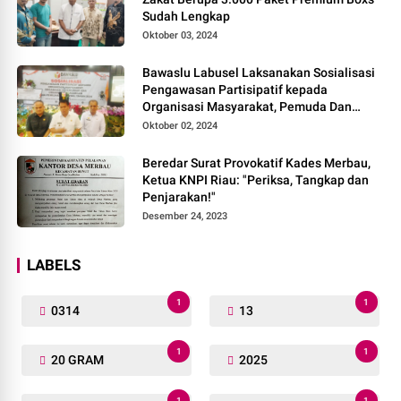
Sudah Lengkap
Oktober 03, 2024
Bawaslu Labusel Laksanakan Sosialisasi
Pengawasan Partisipatif kepada
Organisasi Masyarakat, Pemuda Dan
Agama Pada pilkada Serentak 2024
Oktober 02, 2024
Beredar Surat Provokatif Kades Merbau,
Ketua KNPI Riau: "Periksa, Tangkap dan
Penjarakan!"
Desember 24, 2023
LABELS
1
1
0314
13
1
1
20 GRAM
2025
1
1