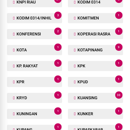
KNPI RIAU
KODIM 0314
3
1
KODIM 0314/INHIL
KOMITMEN
2
1
KONFERENSI
KOPERASI RASRA
1
9
KOTA
KOTAPINANG
1
1
KP. RAKYAT
KPK
1
1
KPR
KPUD
1
33
KRYD
KUANSING
1
1
KUNINGAN
KUNKER
1
1
KUPANG
KUPASKABAR