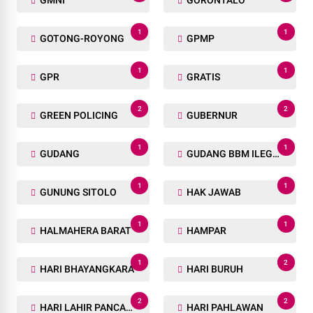
GMNI
GORONTALO
1
1
GOTONG-ROYONG
GPMP
1
1
GPR
GRATIS
2
2
GREEN POLICING
GUBERNUR
1
1
GUDANG
GUDANG BBM ILEGAL
1
1
GUNUNG SITOLO
HAK JAWAB
1
1
HALMAHERA BARAT
HAMPAR
1
2
HARI BHAYANGKARA
HARI BURUH
2
2
HARI LAHIR PANCASILA
HARI PAHLAWAN