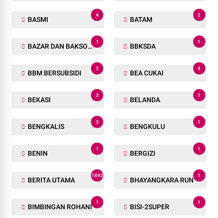
4
2
BASMI
BATAM
1
1
BAZAR DAN BAKSOS RAMADHAN
BBKSDA
2
4
BBM BERSUBSIDI
BEA CUKAI
3
1
BEKASI
BELANDA
3
1
BENGKALIS
BENGKULU
1
1
BENIN
BERGIZI
1892
1
BERITA UTAMA
BHAYANGKARA RUN
1
1
BIMBINGAN ROHANI
BISI-2SUPER