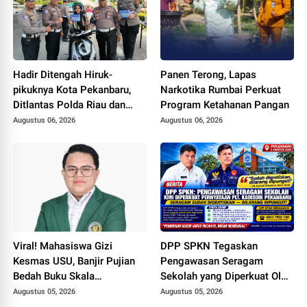
Hadir Ditengah Hiruk-
Panen Terong, Lapas
pikuknya Kota Pekanbaru,
Narkotika Rumbai Perkuat
Ditlantas Polda Riau dan
Program Ketahanan Pangan
Polantas KARIB Kobarkan
Augustus 06, 2026
Augustus 06, 2026
Semangat Keselamatan,
Nasionalisme dan Green
Policing Jelang HUT RI Ke-
81 Tahun
Viral! Mahasiswa Gizi
DPP SPKN Tegaskan
Kesmas USU, Banjir Pujian
Pengawasan Seragam
Bedah Buku Skala
Sekolah yang Diperkuat Oleh
International dari 70 Ribu
Peryataan Plt. KADISDIK
Augustus 05, 2026
Augustus 05, 2026
Rupiah Referensi Akademik
Kota Pekanbaru Seragam