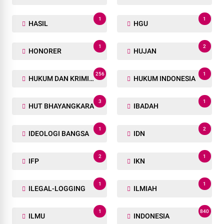
1
1
HASIL
HGU
1
2
HONORER
HUJAN
256
1
HUKUM DAN KRIMINAL
HUKUM INDONESIA
3
1
HUT BHAYANGKARA
IBADAH
1
2
IDEOLOGI BANGSA
IDN
2
1
IFP
IKN
1
1
ILEGAL-LOGGING
ILMIAH
1
840
ILMU
INDONESIA