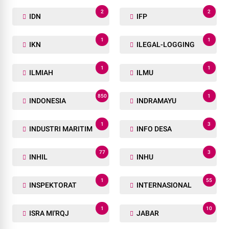
2
2
IDN
IFP
1
1
IKN
ILEGAL-LOGGING
1
1
ILMIAH
ILMU
850
1
INDONESIA
INDRAMAYU
1
3
INDUSTRI MARITIM
INFO DESA
77
3
INHIL
INHU
1
55
INSPEKTORAT
INTERNASIONAL
1
10
ISRA MI'RQJ
JABAR