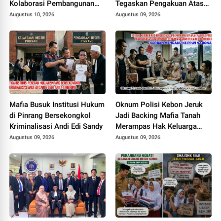
Kolaborasi Pembangunan
Tegaskan Pengakuan Atas
Daerah
Kedaulatan Maroko di
Augustus 10, 2026
Augustus 09, 2026
Wilayah Sahara
Mafia Busuk Institusi Hukum
Oknum Polisi Kebon Jeruk
di Pinrang Bersekongkol
Jadi Backing Mafia Tanah
Kriminalisasi Andi Edi Sandy
Merampas Hak Keluarga
Ambar Witjaksono Sutarman
Augustus 09, 2026
Augustus 09, 2026