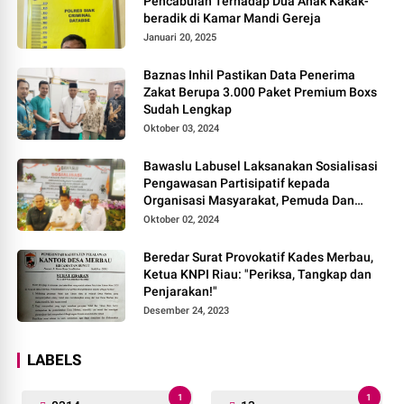
Pencabulan Terhadap Dua Anak Kakak-
beradik di Kamar Mandi Gereja
Januari 20, 2025
Baznas Inhil Pastikan Data Penerima
Zakat Berupa 3.000 Paket Premium Boxs
Sudah Lengkap
Oktober 03, 2024
Bawaslu Labusel Laksanakan Sosialisasi
Pengawasan Partisipatif kepada
Organisasi Masyarakat, Pemuda Dan
Agama Pada pilkada Serentak 2024
Oktober 02, 2024
Beredar Surat Provokatif Kades Merbau,
Ketua KNPI Riau: "Periksa, Tangkap dan
Penjarakan!"
Desember 24, 2023
LABELS
1
1