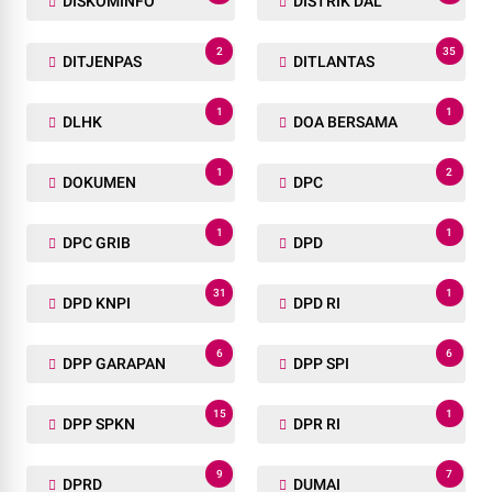
DISKOMINFO
DISTRIK DAL
2
35
DITJENPAS
DITLANTAS
1
1
DLHK
DOA BERSAMA
1
2
DOKUMEN
DPC
1
1
DPC GRIB
DPD
31
1
DPD KNPI
DPD RI
6
6
DPP GARAPAN
DPP SPI
15
1
DPP SPKN
DPR RI
9
7
DPRD
DUMAI