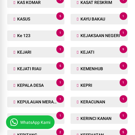
KAS KOMAR
KASAT RESKRIM
5
1
KASUS
KAYU BAKAU
1
1
Ke 123
KEJAKSAAN NEGERI
1
9
KEJARI
KEJATI
5
1
KEJATI RIAU
KEMENHUB
1
1
KEPALA DESA
KEPRI
1
1
KEPULAUAN MERANTI
KERACUNAN
1
1
KERAJAAN
KERINCI KANAN
WhatsApp Kami
2
5