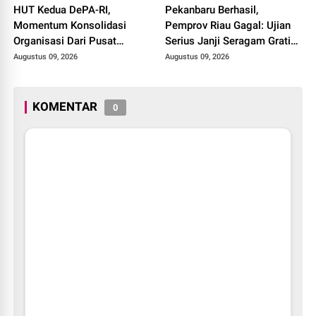
HUT Kedua DePA-RI,
Pekanbaru Berhasil,
Momentum Konsolidasi
Pemprov Riau Gagal: Ujian
Organisasi Dari Pusat
Serius Janji Seragam Gratis
Sampai ke Daerah
di Bumi Lancang Kuning
Augustus 09, 2026
Augustus 09, 2026
KOMENTAR
0