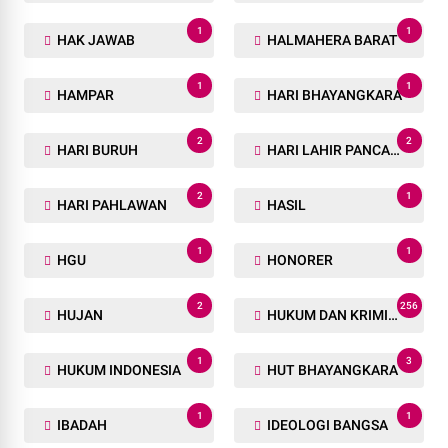
1
1
HAK JAWAB
HALMAHERA BARAT
1
1
HAMPAR
HARI BHAYANGKARA
2
2
HARI BURUH
HARI LAHIR PANCASILA
2
1
HARI PAHLAWAN
HASIL
1
1
HGU
HONORER
2
256
HUJAN
HUKUM DAN KRIMINAL
1
3
HUKUM INDONESIA
HUT BHAYANGKARA
1
1
IBADAH
IDEOLOGI BANGSA