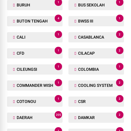
1
1
BURUH
BUS SEKOLAH
4
1
BUTON TENGAH
BWSS III
1
2
CALI
CASABLANCA
1
2
CFD
CILACAP
1
1
CILEUNGSI
COLOMBIA
1
2
COMMANDER WISH
COOLING SYSTEM
1
2
COTONOU
CSR
205
2
DAERAH
DAMKAR
1
1