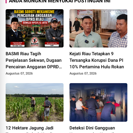
ANDA MUNGKIN MENYUKAI POSTINGAN INI
BASMI Riau Tagih
Kejati Riau Tetapkan 9
Penjelasan Sekwan, Dugaan
Tersangka Korupsi Dana PI
Pencairan Anggaran DPRD
10% Pertamina Hulu Rokan
Tanpa Prosedur Tuai
Augustus 07, 2026
Augustus 07, 2026
Sorotan
12 Hektare Jagung Jadi
Deteksi Dini Gangguan