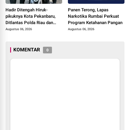
Hadir Ditengah Hiruk-
Panen Terong, Lapas
pikuknya Kota Pekanbaru,
Narkotika Rumbai Perkuat
Ditlantas Polda Riau dan
Program Ketahanan Pangan
Polantas KARIB Kobarkan
Augustus 06, 2026
Augustus 06, 2026
Semangat Keselamatan,
Nasionalisme dan Green
Policing Jelang HUT RI Ke-
KOMENTAR
0
81 Tahun