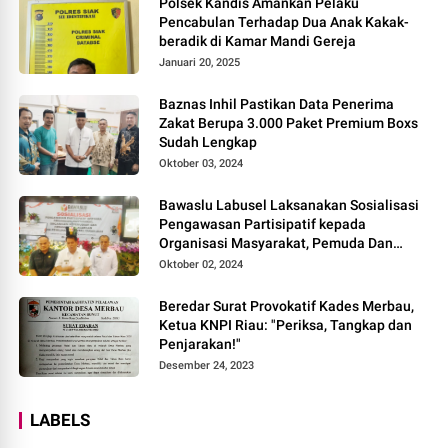
Polsek Kandis Amankan Pelaku
Pencabulan Terhadap Dua Anak Kakak-
beradik di Kamar Mandi Gereja
Januari 20, 2025
Baznas Inhil Pastikan Data Penerima
Zakat Berupa 3.000 Paket Premium Boxs
Sudah Lengkap
Oktober 03, 2024
Bawaslu Labusel Laksanakan Sosialisasi
Pengawasan Partisipatif kepada
Organisasi Masyarakat, Pemuda Dan
Agama Pada pilkada Serentak 2024
Oktober 02, 2024
Beredar Surat Provokatif Kades Merbau,
Ketua KNPI Riau: "Periksa, Tangkap dan
Penjarakan!"
Desember 24, 2023
LABELS