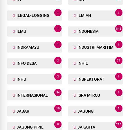
1
1
ILEGAL-LOGGING
ILMIAH
1
842
ILMU
INDONESIA
1
1
INDRAMAYU
INDUSTRI MARITIM
3
77
INFO DESA
INHIL
3
1
INHU
INSPEKTORAT
54
1
INTERNASIONAL
ISRA MI'RQJ
10
2
JABAR
JAGUNG
8
225
JAGUNG PIPIL
JAKARTA