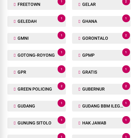
1
2
FREETOWN
GELAR
1
1
GELEDAH
GHANA
1
2
GMNI
GORONTALO
1
1
GOTONG-ROYONG
GPMP
1
1
GPR
GRATIS
2
2
GREEN POLICING
GUBERNUR
1
1
GUDANG
GUDANG BBM ILEGAL
1
1
GUNUNG SITOLO
HAK JAWAB
1
1