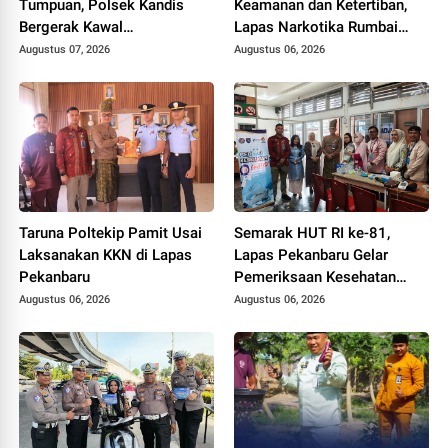
Tumpuan, Polsek Kandis
Keamanan dan Ketertiban,
Bergerak Kawal
Lapas Narkotika Rumbai
Swasembada Pangan
Gelar Razia Rutin Blok
Augustus 07, 2026
Augustus 06, 2026
Hunian
Taruna Poltekip Pamit Usai
Semarak HUT RI ke-81,
Laksanakan KKN di Lapas
Lapas Pekanbaru Gelar
Pekanbaru
Pemeriksaan Kesehatan
Gratis untuk Warga Binaan
Augustus 06, 2026
Augustus 06, 2026
dan Masyarakat