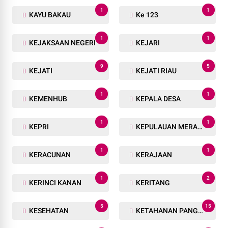
1
1
KAYU BAKAU
Ke 123
1
1
KEJAKSAAN NEGERI
KEJARI
9
5
KEJATI
KEJATI RIAU
1
1
KEMENHUB
KEPALA DESA
1
1
KEPRI
KEPULAUAN MERANTI
1
1
KERACUNAN
KERAJAAN
1
2
KERINCI KANAN
KERITANG
5
15
KESEHATAN
KETAHANAN PANGAN