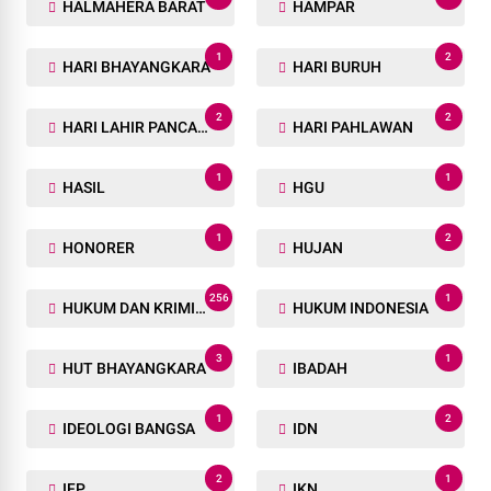
HALMAHERA BARAT
HAMPAR
1
2
HARI BHAYANGKARA
HARI BURUH
2
2
HARI LAHIR PANCASILA
HARI PAHLAWAN
1
1
HASIL
HGU
1
2
HONORER
HUJAN
256
1
HUKUM DAN KRIMINAL
HUKUM INDONESIA
3
1
HUT BHAYANGKARA
IBADAH
1
2
IDEOLOGI BANGSA
IDN
2
1
IFP
IKN