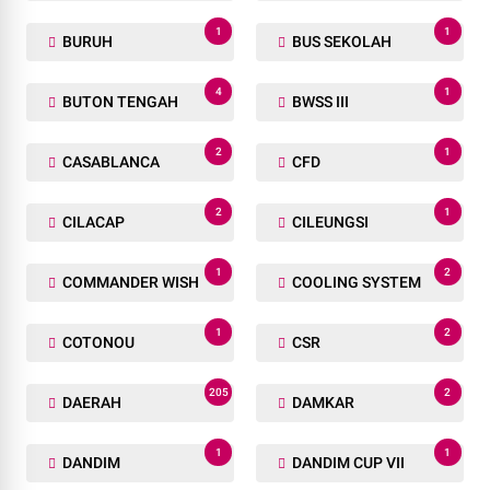
1
1
BURUH
BUS SEKOLAH
4
1
BUTON TENGAH
BWSS III
2
1
CASABLANCA
CFD
2
1
CILACAP
CILEUNGSI
1
2
COMMANDER WISH
COOLING SYSTEM
1
2
COTONOU
CSR
205
2
DAERAH
DAMKAR
1
1
DANDIM
DANDIM CUP VII