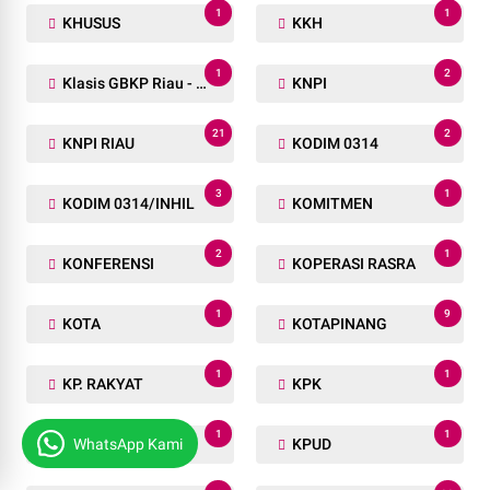
1
1
KHUSUS
KKH
1
2
Klasis GBKP Riau - Sumbar.
KNPI
21
2
KNPI RIAU
KODIM 0314
3
1
KODIM 0314/INHIL
KOMITMEN
2
1
KONFERENSI
KOPERASI RASRA
1
9
KOTA
KOTAPINANG
1
1
KP. RAKYAT
KPK
1
1
WhatsApp Kami
KPR
KPUD