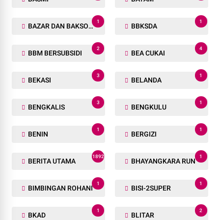
1
1
BAZAR DAN BAKSOS RAMADHAN
BBKSDA
2
4
BBM BERSUBSIDI
BEA CUKAI
3
1
BEKASI
BELANDA
3
1
BENGKALIS
BENGKULU
1
1
BENIN
BERGIZI
1892
1
BERITA UTAMA
BHAYANGKARA RUN
1
1
BIMBINGAN ROHANI
BISI-2SUPER
1
2
BKAD
BLITAR