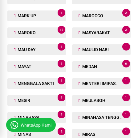
1
2
MARK UP
MAROCCO
17
2
MAROKO
MASYARAKAT
1
1
MAU DAY
MAULID NABI
1
6
MAYAT
MEDAN
1
1
MENGGALA SAKTI
MENTERI IMIPAS.
1
1
MESIR
MEULABOH
1
1
MINAHASA
MINAHASA TENGGARA
WhatsApp Kami
2
1
MINAS
MIRAS