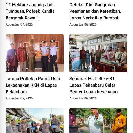
12 Hektare Jagung Jadi
Deteksi Dini Gangguan
Tumpuan, Polsek Kandis
Keamanan dan Ketertiban,
Bergerak Kawal
Lapas Narkotika Rumbai
Swasembada Pangan
Gelar Razia Rutin Blok
Augustus 07, 2026
Augustus 06, 2026
Hunian
Taruna Poltekip Pamit Usai
Semarak HUT RI ke-81,
Laksanakan KKN di Lapas
Lapas Pekanbaru Gelar
Pekanbaru
Pemeriksaan Kesehatan
Gratis untuk Warga Binaan
Augustus 06, 2026
Augustus 06, 2026
dan Masyarakat