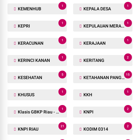
1
1
KEMENHUB
KEPALA DESA
1
1
KEPRI
KEPULAUAN MERANTI
1
1
KERACUNAN
KERAJAAN
1
2
KERINCI KANAN
KERITANG
5
15
KESEHATAN
KETAHANAN PANGAN
1
1
KHUSUS
KKH
1
2
Klasis GBKP Riau - Sumbar.
KNPI
21
2
KNPI RIAU
KODIM 0314