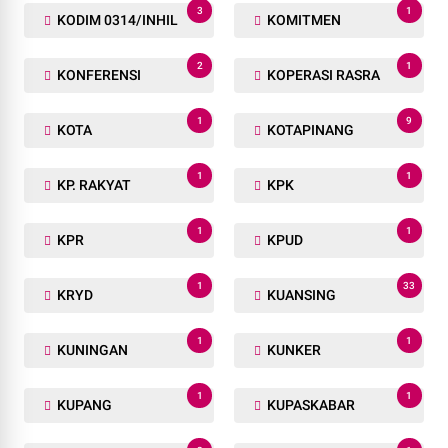
3
1
KODIM 0314/INHIL
KOMITMEN
2
1
KONFERENSI
KOPERASI RASRA
1
9
KOTA
KOTAPINANG
1
1
KP. RAKYAT
KPK
1
1
KPR
KPUD
1
33
KRYD
KUANSING
1
1
KUNINGAN
KUNKER
1
1
KUPANG
KUPASKABAR