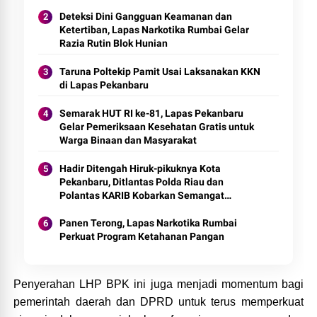
Deteksi Dini Gangguan Keamanan dan
Ketertiban, Lapas Narkotika Rumbai Gelar
Razia Rutin Blok Hunian
Taruna Poltekip Pamit Usai Laksanakan KKN
di Lapas Pekanbaru
Semarak HUT RI ke-81, Lapas Pekanbaru
Gelar Pemeriksaan Kesehatan Gratis untuk
Warga Binaan dan Masyarakat
Hadir Ditengah Hiruk-pikuknya Kota
Pekanbaru, Ditlantas Polda Riau dan
Polantas KARIB Kobarkan Semangat
Keselamatan, Nasionalisme dan Green
Policing Jelang HUT RI Ke-81 Tahun
Panen Terong, Lapas Narkotika Rumbai
Perkuat Program Ketahanan Pangan
Penyerahan LHP BPK ini juga menjadi momentum bagi
pemerintah daerah dan DPRD untuk terus memperkuat