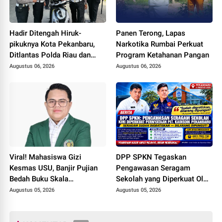
Hadir Ditengah Hiruk-
Panen Terong, Lapas
pikuknya Kota Pekanbaru,
Narkotika Rumbai Perkuat
Ditlantas Polda Riau dan
Program Ketahanan Pangan
Polantas KARIB Kobarkan
Augustus 06, 2026
Augustus 06, 2026
Semangat Keselamatan,
Nasionalisme dan Green
Policing Jelang HUT RI Ke-
81 Tahun
Viral! Mahasiswa Gizi
DPP SPKN Tegaskan
Kesmas USU, Banjir Pujian
Pengawasan Seragam
Bedah Buku Skala
Sekolah yang Diperkuat Oleh
International dari 70 Ribu
Peryataan Plt. KADISDIK
Augustus 05, 2026
Augustus 05, 2026
Rupiah Referensi Akademik
Kota Pekanbaru Seragam
Dunia
Digratiskan