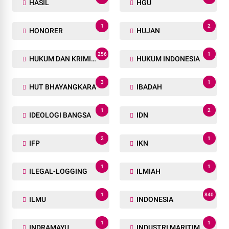
HASIL
HGU
1
2
HONORER
HUJAN
256
1
HUKUM DAN KRIMINAL
HUKUM INDONESIA
3
1
HUT BHAYANGKARA
IBADAH
1
2
IDEOLOGI BANGSA
IDN
2
1
IFP
IKN
1
1
ILEGAL-LOGGING
ILMIAH
1
840
ILMU
INDONESIA
1
1
INDRAMAYU
INDUSTRI MARITIM