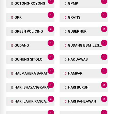
1
1
GOTONG-ROYONG
GPMP
1
1
GPR
GRATIS
2
2
GREEN POLICING
GUBERNUR
1
1
GUDANG
GUDANG BBM ILEGAL
1
1
GUNUNG SITOLO
HAK JAWAB
1
1
HALMAHERA BARAT
HAMPAR
1
2
HARI BHAYANGKARA
HARI BURUH
2
2
HARI LAHIR PANCASILA
HARI PAHLAWAN
1
1