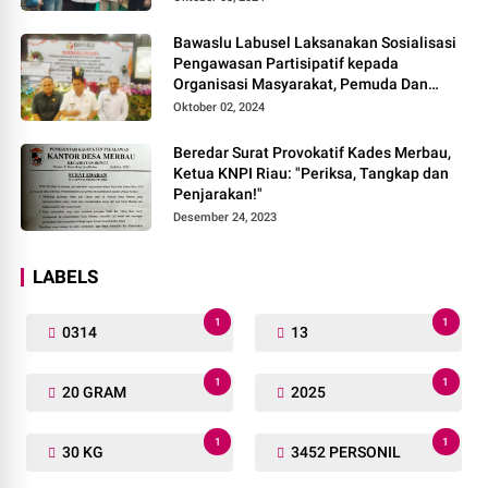
Bawaslu Labusel Laksanakan Sosialisasi
Pengawasan Partisipatif kepada
Organisasi Masyarakat, Pemuda Dan
Agama Pada pilkada Serentak 2024
Oktober 02, 2024
Beredar Surat Provokatif Kades Merbau,
Ketua KNPI Riau: "Periksa, Tangkap dan
Penjarakan!"
Desember 24, 2023
LABELS
1
1
0314
13
1
1
20 GRAM
2025
1
1
30 KG
3452 PERSONIL