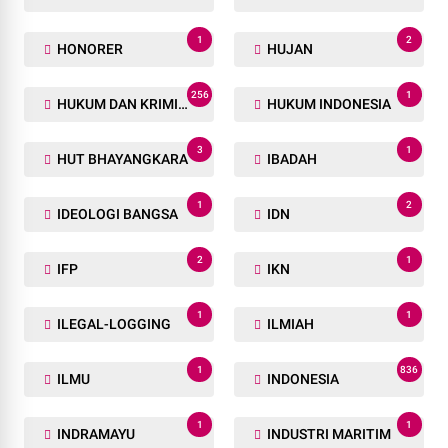
1
2
HONORER
HUJAN
256
1
HUKUM DAN KRIMINAL
HUKUM INDONESIA
3
1
HUT BHAYANGKARA
IBADAH
1
2
IDEOLOGI BANGSA
IDN
2
1
IFP
IKN
1
1
ILEGAL-LOGGING
ILMIAH
1
836
ILMU
INDONESIA
1
1
INDRAMAYU
INDUSTRI MARITIM