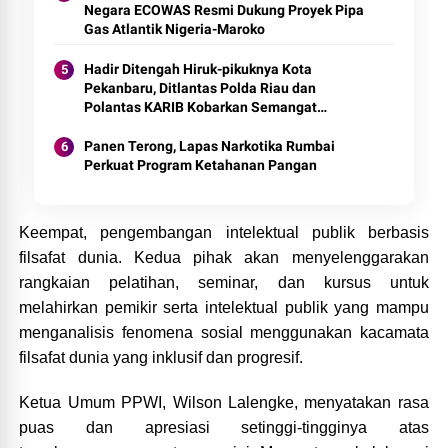
Negara ECOWAS Resmi Dukung Proyek Pipa
Gas Atlantik Nigeria-Maroko
Hadir Ditengah Hiruk-pikuknya Kota
Pekanbaru, Ditlantas Polda Riau dan
Polantas KARIB Kobarkan Semangat
Keselamatan, Nasionalisme dan Green
Policing Jelang HUT RI Ke-81 Tahun
Panen Terong, Lapas Narkotika Rumbai
Perkuat Program Ketahanan Pangan
Keempat, pengembangan intelektual publik berbasis
filsafat dunia. Kedua pihak akan menyelenggarakan
rangkaian pelatihan, seminar, dan kursus untuk
melahirkan pemikir serta intelektual publik yang mampu
menganalisis fenomena sosial menggunakan kacamata
filsafat dunia yang inklusif dan progresif.
Ketua Umum PPWI, Wilson Lalengke, menyatakan rasa
puas dan apresiasi setinggi-tingginya atas