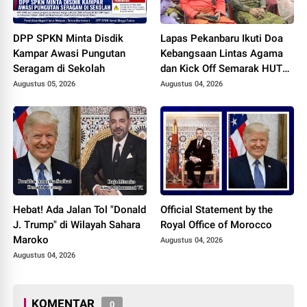
DPP SPKN Minta Disdik
Lapas Pekanbaru Ikuti Doa
Kampar Awasi Pungutan
Kebangsaan Lintas Agama
Seragam di Sekolah
dan Kick Off Semarak HUT
ke-81 Kemerdekaan RI
Augustus 05, 2026
Augustus 04, 2026
Hebat! Ada Jalan Tol "Donald
Official Statement by the
J. Trump" di Wilayah Sahara
Royal Office of Morocco
Maroko
Augustus 04, 2026
Augustus 04, 2026
KOMENTAR
0