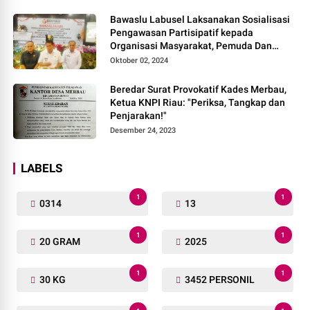
Bawaslu Labusel Laksanakan Sosialisasi
Pengawasan Partisipatif kepada
Organisasi Masyarakat, Pemuda Dan
Agama Pada pilkada Serentak 2024
Oktober 02, 2024
Beredar Surat Provokatif Kades Merbau,
Ketua KNPI Riau: "Periksa, Tangkap dan
Penjarakan!"
Desember 24, 2023
LABELS
1
1
0314
13
1
1
20 GRAM
2025
1
1
30 KG
3452 PERSONIL