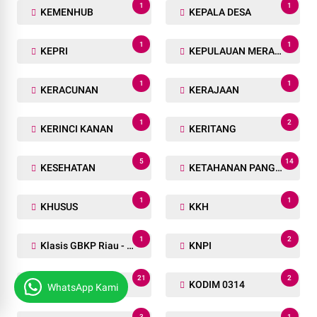
1
1
KEMENHUB
KEPALA DESA
1
1
KEPRI
KEPULAUAN MERANTI
1
1
KERACUNAN
KERAJAAN
1
2
KERINCI KANAN
KERITANG
5
14
KESEHATAN
KETAHANAN PANGAN
1
1
KHUSUS
KKH
1
2
Klasis GBKP Riau - Sumbar.
KNPI
21
2
KNPI RIAU
KODIM 0314
WhatsApp Kami
3
1