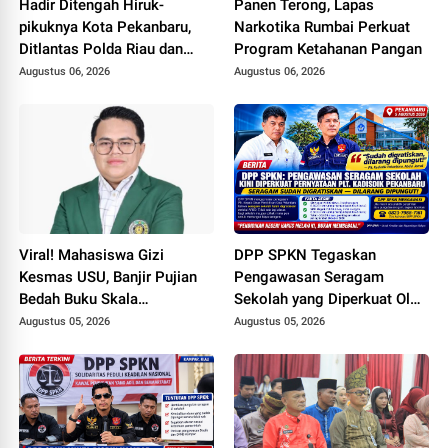
Hadir Ditengah Hiruk-
Panen Terong, Lapas
pikuknya Kota Pekanbaru,
Narkotika Rumbai Perkuat
Ditlantas Polda Riau dan
Program Ketahanan Pangan
Polantas KARIB Kobarkan
Augustus 06, 2026
Augustus 06, 2026
Semangat Keselamatan,
Nasionalisme dan Green
Policing Jelang HUT RI Ke-
81 Tahun
Viral! Mahasiswa Gizi
DPP SPKN Tegaskan
Kesmas USU, Banjir Pujian
Pengawasan Seragam
Bedah Buku Skala
Sekolah yang Diperkuat Oleh
International dari 70 Ribu
Peryataan Plt. KADISDIK
Augustus 05, 2026
Augustus 05, 2026
Rupiah Referensi Akademik
Kota Pekanbaru Seragam
Dunia
Digratiskan