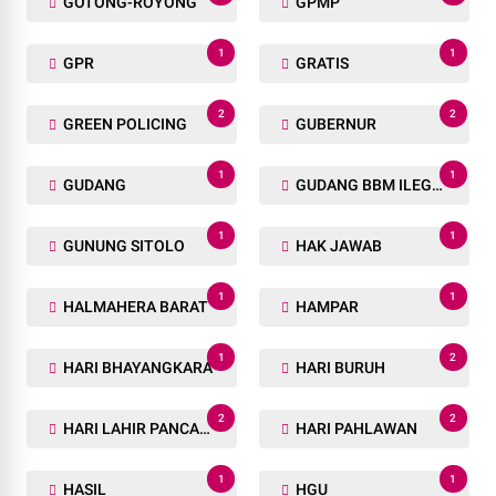
GOTONG-ROYONG
GPMP
1
1
GPR
GRATIS
2
2
GREEN POLICING
GUBERNUR
1
1
GUDANG
GUDANG BBM ILEGAL
1
1
GUNUNG SITOLO
HAK JAWAB
1
1
HALMAHERA BARAT
HAMPAR
1
2
HARI BHAYANGKARA
HARI BURUH
2
2
HARI LAHIR PANCASILA
HARI PAHLAWAN
1
1
HASIL
HGU