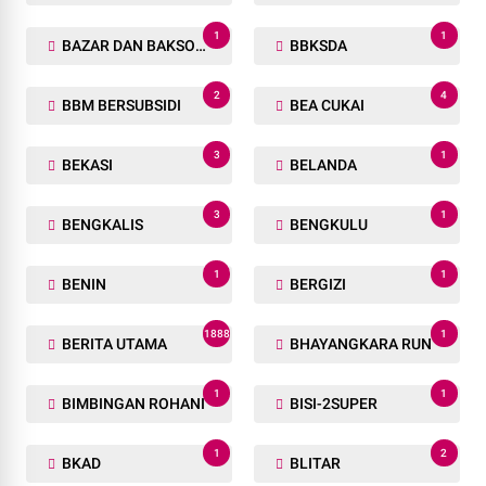
1
1
BAZAR DAN BAKSOS RAMADHAN
BBKSDA
2
4
BBM BERSUBSIDI
BEA CUKAI
3
1
BEKASI
BELANDA
3
1
BENGKALIS
BENGKULU
1
1
BENIN
BERGIZI
1888
1
BERITA UTAMA
BHAYANGKARA RUN
1
1
BIMBINGAN ROHANI
BISI-2SUPER
1
2
BKAD
BLITAR