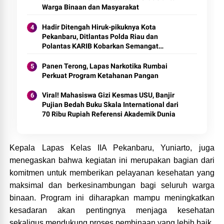
Warga Binaan dan Masyarakat
Hadir Ditengah Hiruk-pikuknya Kota
Pekanbaru, Ditlantas Polda Riau dan
Polantas KARIB Kobarkan Semangat
Keselamatan, Nasionalisme dan Green
Policing Jelang HUT RI Ke-81 Tahun
Panen Terong, Lapas Narkotika Rumbai
Perkuat Program Ketahanan Pangan
Viral! Mahasiswa Gizi Kesmas USU, Banjir
Pujian Bedah Buku Skala International dari
70 Ribu Rupiah Referensi Akademik Dunia
Kepala Lapas Kelas IIA Pekanbaru, Yuniarto, juga
menegaskan bahwa kegiatan ini merupakan bagian dari
komitmen untuk memberikan pelayanan kesehatan yang
maksimal dan berkesinambungan bagi seluruh warga
binaan. Program ini diharapkan mampu meningkatkan
kesadaran akan pentingnya menjaga kesehatan
sekaligus mendukung proses pembinaan yang lebih baik.