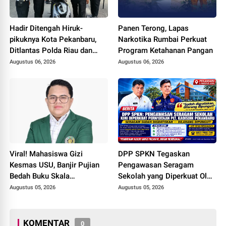
Hadir Ditengah Hiruk-
Panen Terong, Lapas
pikuknya Kota Pekanbaru,
Narkotika Rumbai Perkuat
Ditlantas Polda Riau dan
Program Ketahanan Pangan
Polantas KARIB Kobarkan
Augustus 06, 2026
Augustus 06, 2026
Semangat Keselamatan,
Nasionalisme dan Green
Policing Jelang HUT RI Ke-
81 Tahun
Viral! Mahasiswa Gizi
DPP SPKN Tegaskan
Kesmas USU, Banjir Pujian
Pengawasan Seragam
Bedah Buku Skala
Sekolah yang Diperkuat Oleh
International dari 70 Ribu
Peryataan Plt. KADISDIK
Augustus 05, 2026
Augustus 05, 2026
Rupiah Referensi Akademik
Kota Pekanbaru Seragam
Dunia
Digratiskan
KOMENTAR
0