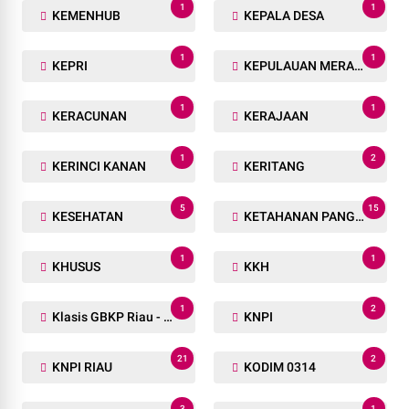
1
1
KEMENHUB
KEPALA DESA
1
1
KEPRI
KEPULAUAN MERANTI
1
1
KERACUNAN
KERAJAAN
1
2
KERINCI KANAN
KERITANG
5
15
KESEHATAN
KETAHANAN PANGAN
1
1
KHUSUS
KKH
1
2
Klasis GBKP Riau - Sumbar.
KNPI
21
2
KNPI RIAU
KODIM 0314
3
1