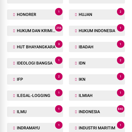
1
2
HONORER
HUJAN
256
1
HUKUM DAN KRIMINAL
HUKUM INDONESIA
3
1
HUT BHAYANGKARA
IBADAH
1
2
IDEOLOGI BANGSA
IDN
2
1
IFP
IKN
1
1
ILEGAL-LOGGING
ILMIAH
1
840
ILMU
INDONESIA
1
1
INDRAMAYU
INDUSTRI MARITIM