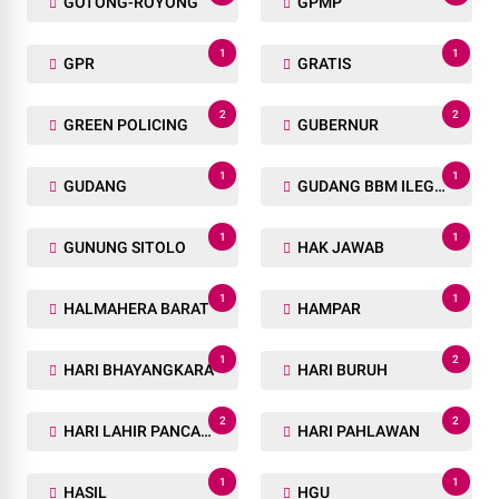
GOTONG-ROYONG
GPMP
1
1
GPR
GRATIS
2
2
GREEN POLICING
GUBERNUR
1
1
GUDANG
GUDANG BBM ILEGAL
1
1
GUNUNG SITOLO
HAK JAWAB
1
1
HALMAHERA BARAT
HAMPAR
1
2
HARI BHAYANGKARA
HARI BURUH
2
2
HARI LAHIR PANCASILA
HARI PAHLAWAN
1
1
HASIL
HGU