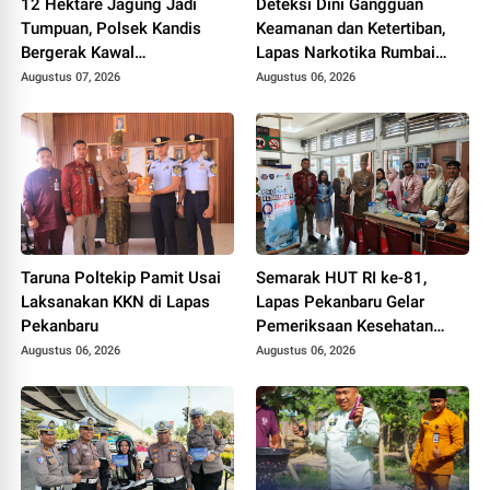
12 Hektare Jagung Jadi
Deteksi Dini Gangguan
Tumpuan, Polsek Kandis
Keamanan dan Ketertiban,
Bergerak Kawal
Lapas Narkotika Rumbai
Swasembada Pangan
Gelar Razia Rutin Blok
Augustus 07, 2026
Augustus 06, 2026
Hunian
Taruna Poltekip Pamit Usai
Semarak HUT RI ke-81,
Laksanakan KKN di Lapas
Lapas Pekanbaru Gelar
Pekanbaru
Pemeriksaan Kesehatan
Gratis untuk Warga Binaan
Augustus 06, 2026
Augustus 06, 2026
dan Masyarakat