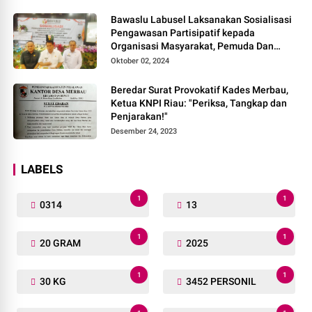
Bawaslu Labusel Laksanakan Sosialisasi
Pengawasan Partisipatif kepada
Organisasi Masyarakat, Pemuda Dan
Agama Pada pilkada Serentak 2024
Oktober 02, 2024
Beredar Surat Provokatif Kades Merbau,
Ketua KNPI Riau: "Periksa, Tangkap dan
Penjarakan!"
Desember 24, 2023
LABELS
1
1
0314
13
1
1
20 GRAM
2025
1
1
30 KG
3452 PERSONIL