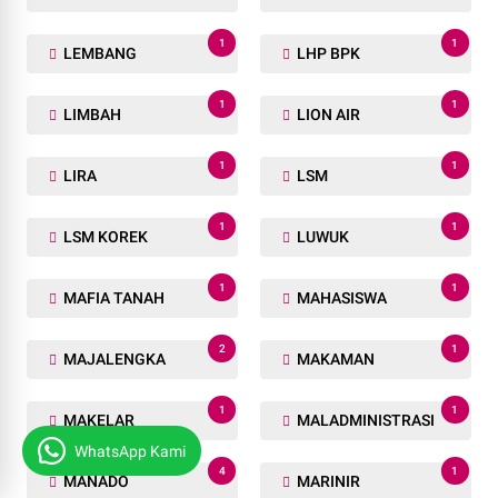
1
1
LEMBANG
LHP BPK
1
1
LIMBAH
LION AIR
1
1
LIRA
LSM
1
1
LSM KOREK
LUWUK
1
1
MAFIA TANAH
MAHASISWA
2
1
MAJALENGKA
MAKAMAN
1
1
MAKELAR
MALADMINISTRASI
WhatsApp Kami
4
1
MANADO
MARINIR