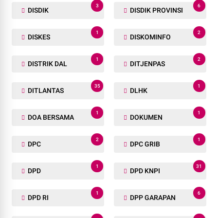
3
6
DISDIK
DISDIK PROVINSI
1
2
DISKES
DISKOMINFO
1
2
DISTRIK DAL
DITJENPAS
35
1
DITLANTAS
DLHK
1
1
DOA BERSAMA
DOKUMEN
2
1
DPC
DPC GRIB
1
31
DPD
DPD KNPI
1
6
DPD RI
DPP GARAPAN