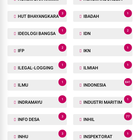
3
1
HUT BHAYANGKARA
IBADAH
1
2
IDEOLOGI BANGSA
IDN
2
1
IFP
IKN
1
1
ILEGAL-LOGGING
ILMIAH
1
841
ILMU
INDONESIA
1
1
INDRAMAYU
INDUSTRI MARITIM
3
77
INFO DESA
INHIL
3
1
INHU
INSPEKTORAT