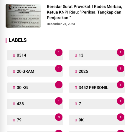
Beredar Surat Provokatif Kades Merbau,
Ketua KNPI Riau: "Periksa, Tangkap dan
Penjarakan!"
Desember 24, 2023
LABELS
1
1
0314
13
1
1
20 GRAM
2025
1
1
30 KG
3452 PERSONIL
1
1
438
7
3
1
79
9K