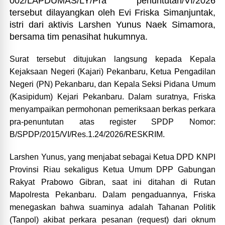
002/LAPDUMAS/LY/Pra penuntutan/VI/2026
tersebut dilayangkan oleh Evi Friska Simanjuntak,
istri dari aktivis Larshen Yunus Naek Simamora,
bersama tim penasihat hukumnya.
Surat tersebut ditujukan langsung kepada Kepala
Kejaksaan Negeri (Kajari) Pekanbaru, Ketua Pengadilan
Negeri (PN) Pekanbaru, dan Kepala Seksi Pidana Umum
(Kasipidum) Kejari Pekanbaru. Dalam suratnya, Friska
menyampaikan permohonan pemeriksaan berkas perkara
pra-penuntutan atas register SPDP Nomor:
B/SPDP/2015/VI/Res.1.24/2026/RESKRIM.
Larshen Yunus, yang menjabat sebagai Ketua DPD KNPI
Provinsi Riau sekaligus Ketua Umum DPP Gabungan
Rakyat Prabowo Gibran, saat ini ditahan di Rutan
Mapolresta Pekanbaru. Dalam pengaduannya, Friska
menegaskan bahwa suaminya adalah Tahanan Politik
(Tanpol) akibat perkara pesanan (request) dari oknum