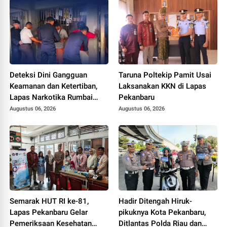
Deteksi Dini Gangguan
Taruna Poltekip Pamit Usai
Keamanan dan Ketertiban,
Laksanakan KKN di Lapas
Lapas Narkotika Rumbai
Pekanbaru
Gelar Razia Rutin Blok
Augustus 06, 2026
Augustus 06, 2026
Hunian
Semarak HUT RI ke-81,
Hadir Ditengah Hiruk-
Lapas Pekanbaru Gelar
pikuknya Kota Pekanbaru,
Pemeriksaan Kesehatan
Ditlantas Polda Riau dan