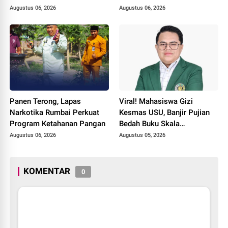
Gratis untuk Warga Binaan
Polantas KARIB Kobarkan
Augustus 06, 2026
Augustus 06, 2026
dan Masyarakat
Semangat Keselamatan,
Nasionalisme dan Green
Policing Jelang HUT RI Ke-
81 Tahun
Panen Terong, Lapas
Viral! Mahasiswa Gizi
Narkotika Rumbai Perkuat
Kesmas USU, Banjir Pujian
Program Ketahanan Pangan
Bedah Buku Skala
International dari 70 Ribu
Augustus 06, 2026
Augustus 05, 2026
Rupiah Referensi Akademik
Dunia
KOMENTAR
0