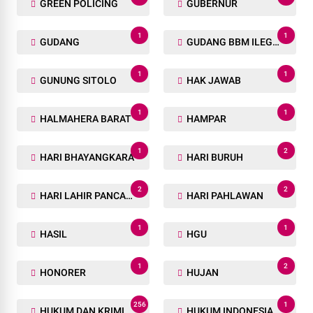
GREEN POLICING
GUBERNUR
1
1
GUDANG
GUDANG BBM ILEGAL
1
1
GUNUNG SITOLO
HAK JAWAB
1
1
HALMAHERA BARAT
HAMPAR
1
2
HARI BHAYANGKARA
HARI BURUH
2
2
HARI LAHIR PANCASILA
HARI PAHLAWAN
1
1
HASIL
HGU
1
2
HONORER
HUJAN
256
1
HUKUM DAN KRIMINAL
HUKUM INDONESIA