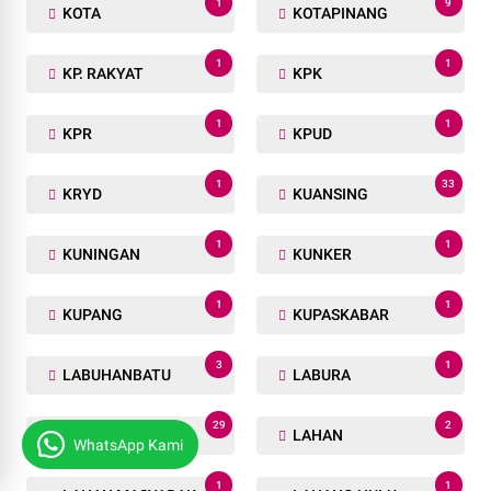
1
9
KOTA
KOTAPINANG
1
1
KP. RAKYAT
KPK
1
1
KPR
KPUD
1
33
KRYD
KUANSING
1
1
KUNINGAN
KUNKER
1
1
KUPANG
KUPASKABAR
3
1
LABUHANBATU
LABURA
29
2
LABUSEL
LAHAN
WhatsApp Kami
1
1