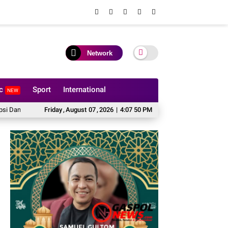
Network
ic
Sport
International
NEW
 10% Pertamina Hulu Rokan
Friday
,
August
07
12 Hektare Jagung Jadi Tumpuan, Polsek Kand
,
2026
|
4:07 52 PM