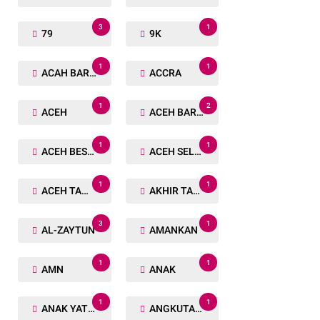
3
1
79
9K
1
1
ACAH BARAT
ACCRA
1
2
ACEH
ACEH BARAT
1
1
ACEH BESAR
ACEH SELATAN
1
1
ACEH TAMIANG
AKHIR TAHUN
3
1
AL-ZAYTUN
AMANKAN
1
1
AMN
ANAK
1
1
ANAK YATIM
ANGKUTAN TRANSPORTASI