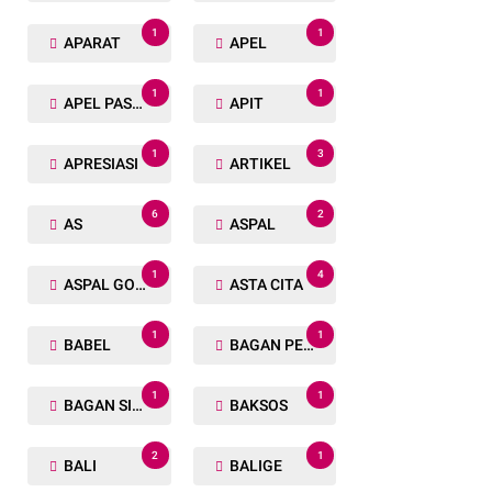
1
1
APARAT
APEL
1
1
APEL PASUKAN
APIT
1
3
APRESIASI
ARTIKEL
6
2
AS
ASPAL
1
4
ASPAL GORENG
ASTA CITA
1
1
BABEL
BAGAN PETE
1
1
BAGAN SIAPIN API
BAKSOS
2
1
BALI
BALIGE