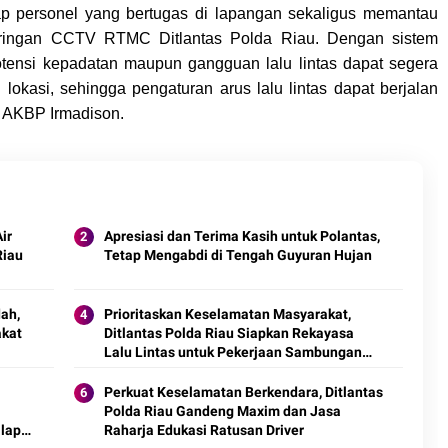
ap personel yang bertugas di lapangan sekaligus memantau
jaringan CCTV RTMC Ditlantas Polda Riau. Dengan sistem
potensi kepadatan maupun gangguan lalu lintas dapat segera
 lokasi, sehingga pengaturan arus lalu lintas dapat berjalan
las AKBP Irmadison.
ir
Apresiasi dan Terima Kasih untuk Polantas,
Riau
Tetap Mengabdi di Tengah Guyuran Hujan
ah,
Prioritaskan Keselamatan Masyarakat,
akat
Ditlantas Polda Riau Siapkan Rekayasa
Lalu Lintas untuk Pekerjaan Sambungan
Tol Permai–Tol Lingkar Pekanbaru
Perkuat Keselamatan Berkendara, Ditlantas
Polda Riau Gandeng Maxim dan Jasa
lap
Raharja Edukasi Ratusan Driver