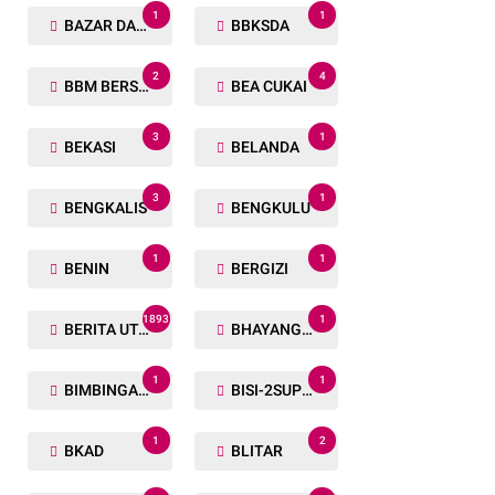
1
1
BAZAR DAN BAKSOS RAMADHAN
BBKSDA
2
4
BBM BERSUBSIDI
BEA CUKAI
3
1
BEKASI
BELANDA
3
1
BENGKALIS
BENGKULU
1
1
BENIN
BERGIZI
1893
1
BERITA UTAMA
BHAYANGKARA RUN
1
1
BIMBINGAN ROHANI
BISI-2SUPER
1
2
BKAD
BLITAR