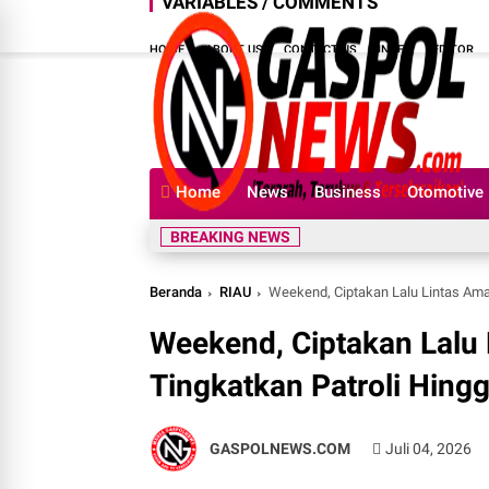
VARIABLES / COMMENTS
HOME
ABOUT US
CONTACT US
INDEX
EDITOR
Home
News
Business
Otomotive
BREAKING NEWS
Beranda
RIAU
Weekend, Ciptakan Lalu Lintas Aman
Weekend, Ciptakan Lalu 
Tingkatkan Patroli Hing
GASPOLNEWS.COM
Juli 04, 2026