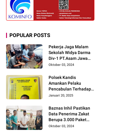
POPULAR POSTS
Pekerja Jaga Malam
Sekolah Widya Darma
Div-1 PT.Asam Jawa
Todongkan Senpi
Oktober 03, 2024
Kepada 3 Orang Warga
Sumberjo
Polsek Kandis
Amankan Pelaku
Pencabulan Terhadap
Dua Anak Kakak-
Januari 20, 2025
beradik di Kamar Mandi
Gereja
Baznas Inhil Pastikan
Data Penerima Zakat
Berupa 3.000 Paket
Premium Boxs Sudah
Oktober 03, 2024
Lengkap