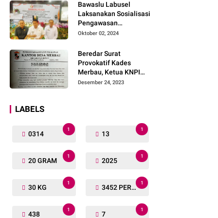
Bawaslu Labusel
Laksanakan Sosialisasi
Pengawasan
Partisipatif kepada
Oktober 02, 2024
Organisasi Masyarakat,
Pemuda Dan Agama
Beredar Surat
Pada pilkada Serentak
Provokatif Kades
2024
Merbau, Ketua KNPI
Riau: "Periksa, Tangkap
Desember 24, 2023
dan Penjarakan!"
LABELS
1
1
0314
13
1
1
20 GRAM
2025
1
1
30 KG
3452 PERSONIL
1
1
438
7