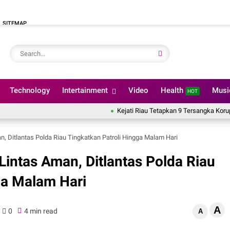
SITEMAP
Technology
Intertainment
Video
Health
Mus
HOT
Kejati Riau Tetapkan 9 Tersangka Korupsi Dana PI
, Ditlantas Polda Riau Tingkatkan Patroli Hingga Malam Hari
Lintas Aman, Ditlantas Polda Riau
ga Malam Hari
A
0
4 min read
A