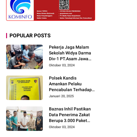
POPULAR POSTS
Pekerja Jaga Malam
Sekolah Widya Darma
Div-1 PT.Asam Jawa
Todongkan Senpi
Oktober 03, 2024
Kepada 3 Orang Warga
Sumberjo
Polsek Kandis
Amankan Pelaku
Pencabulan Terhadap
Dua Anak Kakak-
Januari 20, 2025
beradik di Kamar Mandi
Gereja
Baznas Inhil Pastikan
Data Penerima Zakat
Berupa 3.000 Paket
Premium Boxs Sudah
Oktober 03, 2024
Lengkap