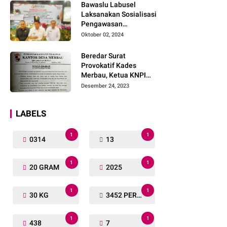
Bawaslu Labusel
Laksanakan Sosialisasi
Pengawasan
Partisipatif kepada
Oktober 02, 2024
Organisasi Masyarakat,
Pemuda Dan Agama
Beredar Surat
Pada pilkada Serentak
Provokatif Kades
2024
Merbau, Ketua KNPI
Riau: "Periksa, Tangkap
Desember 24, 2023
dan Penjarakan!"
LABELS
1
1
0314
13
1
1
20 GRAM
2025
1
1
30 KG
3452 PERSONIL
1
1
438
7