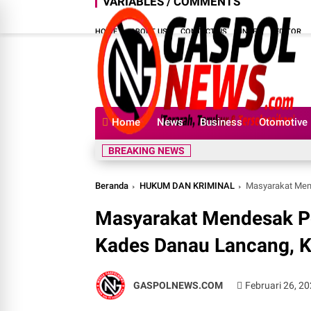
VARIABLES / COMMENTS
HOME
ABOUT US
CONTACT US
INDEX
EDITOR
Home
News
Business
Otomotive
BREAKING NEWS
Beranda
HUKUM DAN KRIMINAL
Masyarakat Mend
Masyarakat Mendesak Po
Kades Danau Lancang, 
GASPOLNEWS.COM
Februari 26, 2