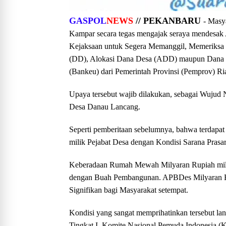
GASPOL
NEWS
// PEKANBARU
- Masy
Kampar secara tegas mengajak seraya mendesak
Kejaksaan untuk Segera Memanggil, Memeriksa
(DD), Alokasi Dana Desa (ADD) maupun Dana ya
(Bankeu) dari Pemerintah Provinsi (Pemprov) R
Upaya tersebut wajib dilakukan, sebagai Wujud
Desa Danau Lancang.
Seperti pemberitaan sebelumnya, bahwa terdapa
milik Pejabat Desa dengan Kondisi Sarana Prasar
Keberadaan Rumah Mewah Milyaran Rupiah mili
dengan Buah Pembangunan. APBDes Milyaran Ru
Signifikan bagi Masyarakat setempat.
Kondisi yang sangat memprihatinkan tersebut 
Tingkat I, Komite Nasional Pemuda Indonesia (K