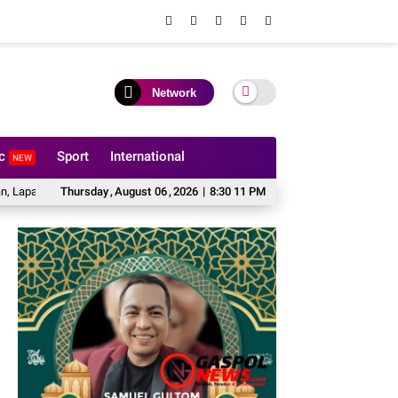
Network
ic
Sport
International
NEW
otika Rumbai Gelar Razia Rutin Blok Hunian
Thursday
,
August
06
,
2026
|
8:30 12 PM
Taruna Poltekip Pamit Usai 