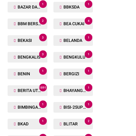
1
1
BAZAR DAN BAKSOS RAMADHAN
BBKSDA
2
4
BBM BERSUBSIDI
BEA CUKAI
3
1
BEKASI
BELANDA
3
1
BENGKALIS
BENGKULU
1
1
BENIN
BERGIZI
1891
1
BERITA UTAMA
BHAYANGKARA RUN
1
1
BIMBINGAN ROHANI
BISI-2SUPER
1
2
BKAD
BLITAR