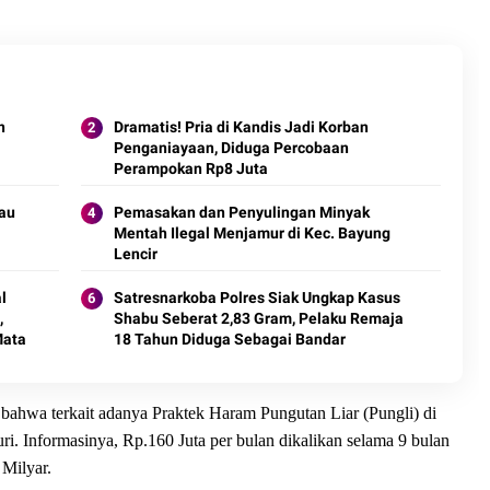
n
Dramatis! Pria di Kandis Jadi Korban
Penganiayaan, Diduga Percobaan
Perampokan Rp8 Juta
au
Pemasakan dan Penyulingan Minyak
Mentah Ilegal Menjamur di Kec. Bayung
Lencir
l
Satresnarkoba Polres Siak Ungkap Kasus
,
Shabu Seberat 2,83 Gram, Pelaku Remaja
Mata
18 Tahun Diduga Sebagai Bandar
, bahwa terkait adanya Praktek Haram Pungutan Liar (Pungli) di
uri. Informasinya, Rp.160 Juta per bulan dikalikan selama 9 bulan
 Milyar.