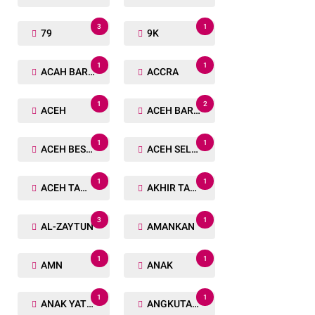
3
1
79
9K
1
1
ACAH BARAT
ACCRA
1
2
ACEH
ACEH BARAT
1
1
ACEH BESAR
ACEH SELATAN
1
1
ACEH TAMIANG
AKHIR TAHUN
3
1
AL-ZAYTUN
AMANKAN
1
1
AMN
ANAK
1
1
ANAK YATIM
ANGKUTAN TRANSPORTASI