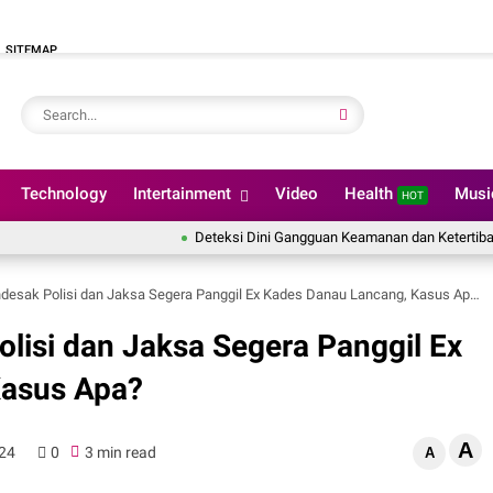
SITEMAP
Technology
Intertainment
Video
Health
Mus
HOT
Deteksi Dini Gangguan Keamanan dan Ketertiban, Lapas Nark
esak Polisi dan Jaksa Segera Panggil Ex Kades Danau Lancang, Kasus Apa?
lisi dan Jaksa Segera Panggil Ex
Kasus Apa?
A
024
0
3 min read
A