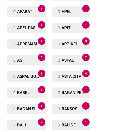
1
1
APARAT
APEL
1
1
APEL PASUKAN
APIT
1
3
APRESIASI
ARTIKEL
6
2
AS
ASPAL
1
4
ASPAL GORENG
ASTA CITA
1
1
BABEL
BAGAN PETE
1
1
BAGAN SIAPIN API
BAKSOS
2
1
BALI
BALIGE