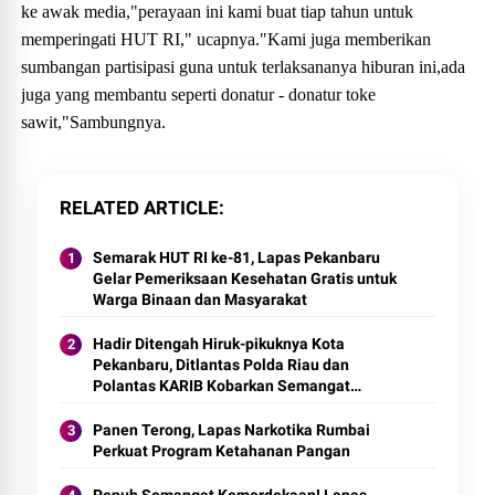
ke awak media,"perayaan ini kami buat tiap tahun untuk
memperingati HUT RI," ucapnya."Kami juga memberikan
sumbangan partisipasi guna untuk terlaksananya hiburan ini,ada
juga yang membantu seperti donatur - donatur toke
sawit,"Sambungnya.
RELATED ARTICLE
Semarak HUT RI ke-81, Lapas Pekanbaru
Gelar Pemeriksaan Kesehatan Gratis untuk
Warga Binaan dan Masyarakat
Hadir Ditengah Hiruk-pikuknya Kota
Pekanbaru, Ditlantas Polda Riau dan
Polantas KARIB Kobarkan Semangat
Keselamatan, Nasionalisme dan Green
Policing Jelang HUT RI Ke-81 Tahun
Panen Terong, Lapas Narkotika Rumbai
Perkuat Program Ketahanan Pangan
Penuh Semangat Kemerdekaan! Lapas