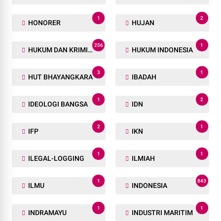
1
2
HONORER
HUJAN
256
1
HUKUM DAN KRIMINAL
HUKUM INDONESIA
3
1
HUT BHAYANGKARA
IBADAH
1
2
IDEOLOGI BANGSA
IDN
2
1
IFP
IKN
1
1
ILEGAL-LOGGING
ILMIAH
1
843
ILMU
INDONESIA
1
1
INDRAMAYU
INDUSTRI MARITIM