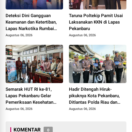
Deteksi Dini Gangguan
Taruna Poltekip Pamit Usai
Keamanan dan Ketertiban,
Laksanakan KKN di Lapas
Lapas Narkotika Rumbai
Pekanbaru
Gelar Razia Rutin Blok
Augustus 06, 2026
Augustus 06, 2026
Hunian
Semarak HUT RI ke-81,
Hadir Ditengah Hiruk-
Lapas Pekanbaru Gelar
pikuknya Kota Pekanbaru,
Pemeriksaan Kesehatan
Ditlantas Polda Riau dan
Gratis untuk Warga Binaan
Polantas KARIB Kobarkan
Augustus 06, 2026
Augustus 06, 2026
dan Masyarakat
Semangat Keselamatan,
Nasionalisme dan Green
Policing Jelang HUT RI Ke-
KOMENTAR
0