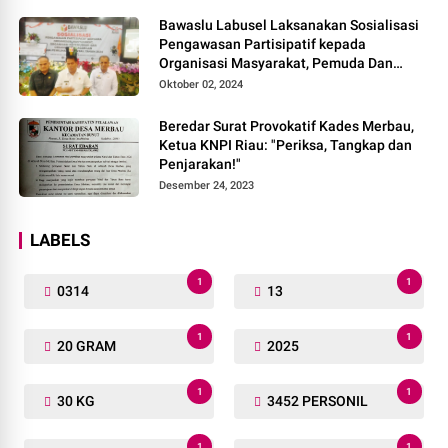
Bawaslu Labusel Laksanakan Sosialisasi
Pengawasan Partisipatif kepada
Organisasi Masyarakat, Pemuda Dan
Agama Pada pilkada Serentak 2024
Oktober 02, 2024
Beredar Surat Provokatif Kades Merbau,
Ketua KNPI Riau: "Periksa, Tangkap dan
Penjarakan!"
Desember 24, 2023
LABELS
1
1
0314
13
1
1
20 GRAM
2025
1
1
30 KG
3452 PERSONIL
1
1