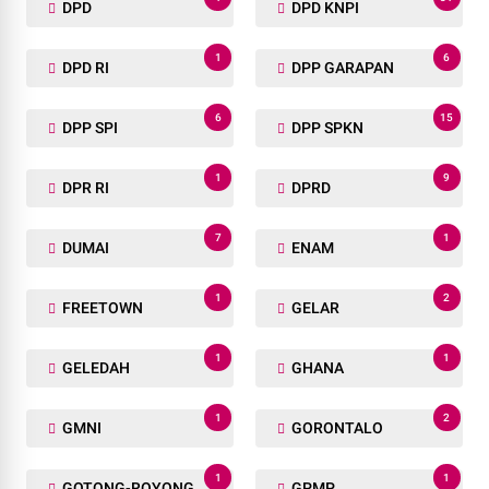
DPD
DPD KNPI
1
6
DPD RI
DPP GARAPAN
6
15
DPP SPI
DPP SPKN
1
9
DPR RI
DPRD
7
1
DUMAI
ENAM
1
2
FREETOWN
GELAR
1
1
GELEDAH
GHANA
1
2
GMNI
GORONTALO
1
1
GOTONG-ROYONG
GPMP