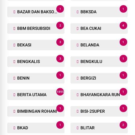
1
1
BAZAR DAN BAKSOS RAMADHAN
BBKSDA
2
4
BBM BERSUBSIDI
BEA CUKAI
3
1
BEKASI
BELANDA
3
1
BENGKALIS
BENGKULU
1
1
BENIN
BERGIZI
1895
1
BERITA UTAMA
BHAYANGKARA RUN
1
1
BIMBINGAN ROHANI
BISI-2SUPER
1
2
BKAD
BLITAR