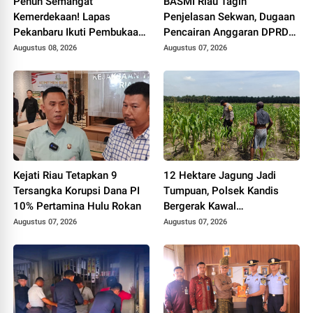
Penuh Semangat
BASMI Riau Tagih
Kemerdekaan! Lapas
Penjelasan Sekwan, Dugaan
Pekanbaru Ikuti Pembukaan
Pencairan Anggaran DPRD
Pekan Olahraga Ditjenpas
Tanpa Prosedur Tuai
Augustus 08, 2026
Augustus 07, 2026
Riau HUT RI ke-81
Sorotan
Kejati Riau Tetapkan 9
12 Hektare Jagung Jadi
Tersangka Korupsi Dana PI
Tumpuan, Polsek Kandis
10% Pertamina Hulu Rokan
Bergerak Kawal
Swasembada Pangan
Augustus 07, 2026
Augustus 07, 2026