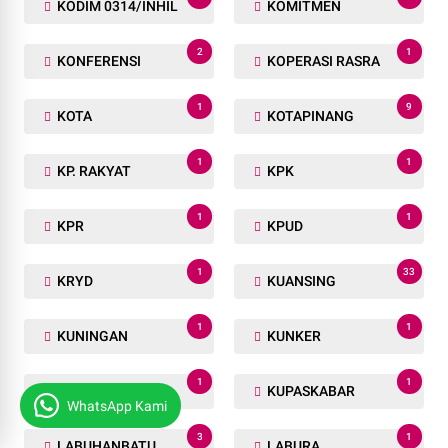
KODIM 0314/INHIL
KOMITMEN
2
1
KONFERENSI
KOPERASI RASRA
1
9
KOTA
KOTAPINANG
1
1
KP. RAKYAT
KPK
1
1
KPR
KPUD
1
33
KRYD
KUANSING
1
1
KUNINGAN
KUNKER
1
1
KUPANG
KUPASKABAR
WhatsApp Kami
3
1
LABUHANBATU
LABURA