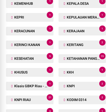
1
1
KEMENHUB
KEPALA DESA
1
1
KEPRI
KEPULAUAN MERANTI
1
1
KERACUNAN
KERAJAAN
1
2
KERINCI KANAN
KERITANG
5
15
KESEHATAN
KETAHANAN PANGAN
1
1
KHUSUS
KKH
1
2
Klasis GBKP Riau - Sumbar.
KNPI
21
2
KNPI RIAU
KODIM 0314
3
1