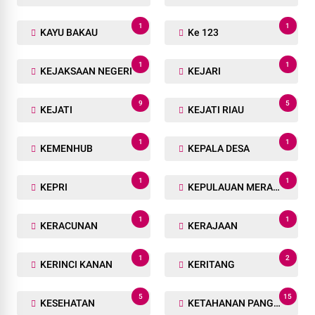
1
1
KAYU BAKAU
Ke 123
1
1
KEJAKSAAN NEGERI
KEJARI
9
5
KEJATI
KEJATI RIAU
1
1
KEMENHUB
KEPALA DESA
1
1
KEPRI
KEPULAUAN MERANTI
1
1
KERACUNAN
KERAJAAN
1
2
KERINCI KANAN
KERITANG
5
15
KESEHATAN
KETAHANAN PANGAN