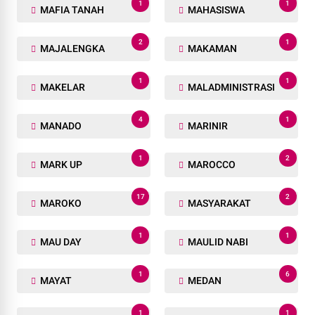
1
1
MAFIA TANAH
MAHASISWA
2
1
MAJALENGKA
MAKAMAN
1
1
MAKELAR
MALADMINISTRASI
4
1
MANADO
MARINIR
1
2
MARK UP
MAROCCO
17
2
MAROKO
MASYARAKAT
1
1
MAU DAY
MAULID NABI
1
6
MAYAT
MEDAN
1
1