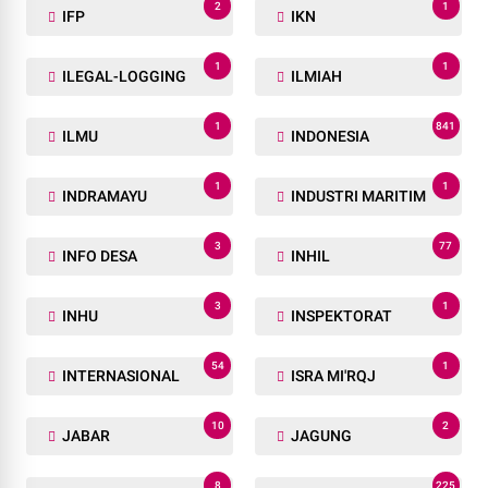
2
1
IFP
IKN
1
1
ILEGAL-LOGGING
ILMIAH
1
841
ILMU
INDONESIA
1
1
INDRAMAYU
INDUSTRI MARITIM
3
77
INFO DESA
INHIL
3
1
INHU
INSPEKTORAT
54
1
INTERNASIONAL
ISRA MI'RQJ
10
2
JABAR
JAGUNG
8
225