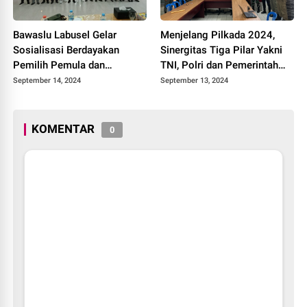
Bawaslu Labusel Gelar
Menjelang Pilkada 2024,
Sosialisasi Berdayakan
Sinergitas Tiga Pilar Yakni
Pemilih Pemula dan
TNI, Polri dan Pemerintah
Pengawasan Partisipatif
Daerah Terus Diperkuat di
September 14, 2024
September 13, 2024
Pada Pemilu 2024
Kabupaten Indragiri Hilir
KOMENTAR
0