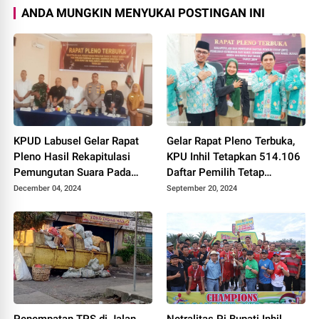
ANDA MUNGKIN MENYUKAI POSTINGAN INI
KPUD Labusel Gelar Rapat
Gelar Rapat Pleno Terbuka,
Pleno Hasil Rekapitulasi
KPU Inhil Tetapkan 514.106
Pemungutan Suara Pada
Daftar Pemilih Tetap
Pilkada Serentak 2024
Tersebar di 1.558 TPS
December 04, 2024
September 20, 2024
Penempatan TPS di Jalan
Netralitas Pj Bupati Inhil