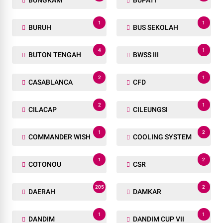
1
1
BURUH
BUS SEKOLAH
4
1
BUTON TENGAH
BWSS III
2
1
CASABLANCA
CFD
2
1
CILACAP
CILEUNGSI
1
2
COMMANDER WISH
COOLING SYSTEM
1
2
COTONOU
CSR
205
2
DAERAH
DAMKAR
1
1
DANDIM
DANDIM CUP VII