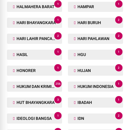
1
1
HALMAHERA BARAT
HAMPAR
1
2
HARI BHAYANGKARA
HARI BURUH
2
2
HARI LAHIR PANCASILA
HARI PAHLAWAN
1
1
HASIL
HGU
1
2
HONORER
HUJAN
256
1
HUKUM DAN KRIMINAL
HUKUM INDONESIA
3
1
HUT BHAYANGKARA
IBADAH
1
2
IDEOLOGI BANGSA
IDN