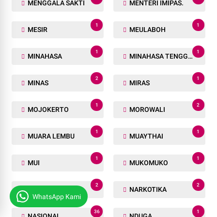
MENGGALA SAKTI
MENTERI IMIPAS.
1
1
MESIR
MEULABOH
1
1
MINAHASA
MINAHASA TENGGARA
2
1
MINAS
MIRAS
1
2
MOJOKERTO
MOROWALI
1
1
MUARA LEMBU
MUAYTHAI
1
1
MUI
MUKOMUKO
2
2
MUSI BANYUASIN
NARKOTIKA
WhatsApp Kami
36
1
NASIONAL
NDUGA