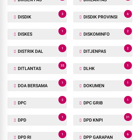
3
6
DISDIK
DISDIK PROVINSI
1
2
DISKES
DISKOMINFO
1
2
DISTRIK DAL
DITJENPAS
35
1
DITLANTAS
DLHK
1
1
DOA BERSAMA
DOKUMEN
2
1
DPC
DPC GRIB
1
31
DPD
DPD KNPI
1
6
DPD RI
DPP GARAPAN