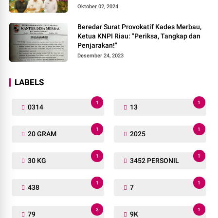
Agama Pada pilkada Serentak 2024
Oktober 02, 2024
Beredar Surat Provokatif Kades Merbau,
Ketua KNPI Riau: "Periksa, Tangkap dan
Penjarakan!"
Desember 24, 2023
LABELS
1
1
0314
13
1
1
20 GRAM
2025
1
1
30 KG
3452 PERSONIL
1
1
438
7
3
1
79
9K