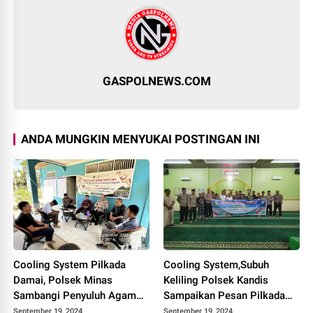
GASPOLNEWS.COM
ANDA MUNGKIN MENYUKAI POSTINGAN INI
Cooling System Pilkada
Cooling System,Subuh
Damai, Polsek Minas
Keliling Polsek Kandis
Sambangi Penyuluh Agama
Sampaikan Pesan Pilkada
KUA Minas
Damai Kepada Masyarakat
September 19, 2024
September 19, 2024