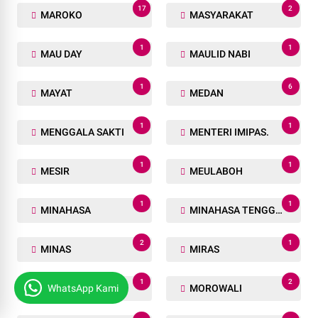
17
2
MAROKO
MASYARAKAT
1
1
MAU DAY
MAULID NABI
1
6
MAYAT
MEDAN
1
1
MENGGALA SAKTI
MENTERI IMIPAS.
1
1
MESIR
MEULABOH
1
1
MINAHASA
MINAHASA TENGGARA
2
1
MINAS
MIRAS
1
2
WhatsApp Kami
MOJOKERTO
MOROWALI