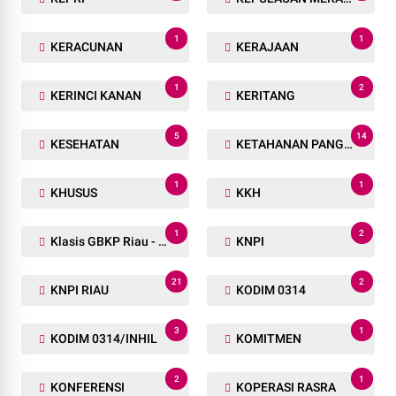
1
1
KERACUNAN
KERAJAAN
1
2
KERINCI KANAN
KERITANG
5
14
KESEHATAN
KETAHANAN PANGAN
1
1
KHUSUS
KKH
1
2
Klasis GBKP Riau - Sumbar.
KNPI
21
2
KNPI RIAU
KODIM 0314
3
1
KODIM 0314/INHIL
KOMITMEN
2
1
KONFERENSI
KOPERASI RASRA