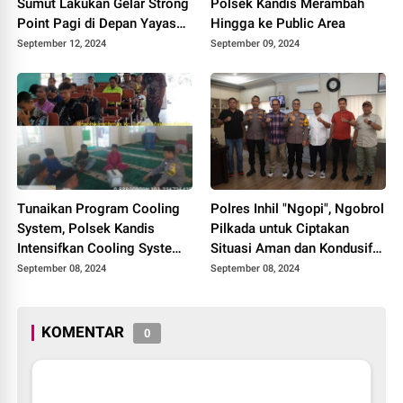
Sumut Lakukan Gelar Strong
Polsek Kandis Merambah
Point Pagi di Depan Yayasan
Hingga ke Public Area
Ki Hajar Dewantara
September 12, 2024
September 09, 2024
Kotapinang
Tunaikan Program Cooling
Polres Inhil "Ngopi", Ngobrol
System, Polsek Kandis
Pilkada untuk Ciptakan
Intensifkan Cooling System
Situasi Aman dan Kondusif
di Tempat Ibadah
di Inhil
September 08, 2024
September 08, 2024
KOMENTAR
0