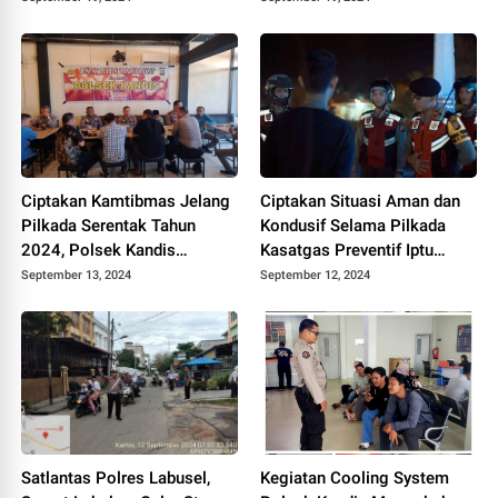
Ciptakan Kamtibmas Jelang
Ciptakan Situasi Aman dan
Pilkada Serentak Tahun
Kondusif Selama Pilkada
2024, Polsek Kandis
Kasatgas Preventif Iptu
Intensifkan Program Jum'at
Alfajri Pimpin Patroli Blue
September 13, 2024
September 12, 2024
Curhat dan Cooling System
Light
Satlantas Polres Labusel,
Kegiatan Cooling System