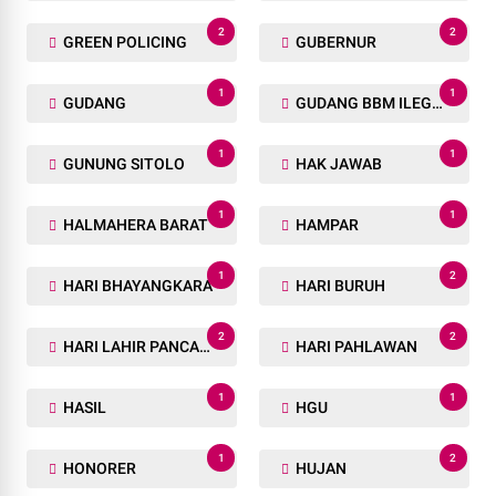
2
2
GREEN POLICING
GUBERNUR
1
1
GUDANG
GUDANG BBM ILEGAL
1
1
GUNUNG SITOLO
HAK JAWAB
1
1
HALMAHERA BARAT
HAMPAR
1
2
HARI BHAYANGKARA
HARI BURUH
2
2
HARI LAHIR PANCASILA
HARI PAHLAWAN
1
1
HASIL
HGU
1
2
HONORER
HUJAN