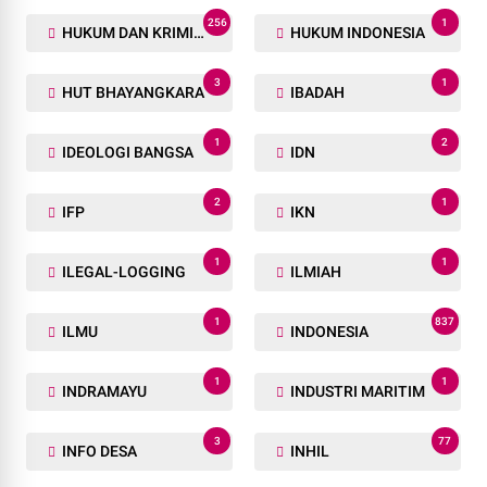
256
1
HUKUM DAN KRIMINAL
HUKUM INDONESIA
3
1
HUT BHAYANGKARA
IBADAH
1
2
IDEOLOGI BANGSA
IDN
2
1
IFP
IKN
1
1
ILEGAL-LOGGING
ILMIAH
1
837
ILMU
INDONESIA
1
1
INDRAMAYU
INDUSTRI MARITIM
3
77
INFO DESA
INHIL