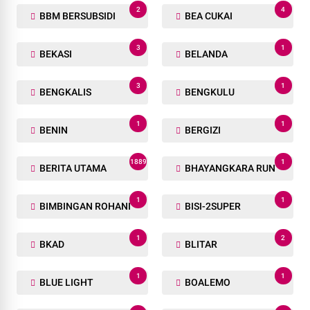
2
4
BBM BERSUBSIDI
BEA CUKAI
3
1
BEKASI
BELANDA
3
1
BENGKALIS
BENGKULU
1
1
BENIN
BERGIZI
1889
1
BERITA UTAMA
BHAYANGKARA RUN
1
1
BIMBINGAN ROHANI
BISI-2SUPER
1
2
BKAD
BLITAR
1
1
BLUE LIGHT
BOALEMO