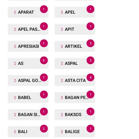
1
1
APARAT
APEL
1
1
APEL PASUKAN
APIT
1
3
APRESIASI
ARTIKEL
6
2
AS
ASPAL
1
4
ASPAL GORENG
ASTA CITA
1
1
BABEL
BAGAN PETE
1
1
BAGAN SIAPIN API
BAKSOS
2
1
BALI
BALIGE