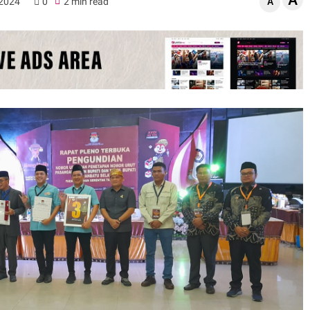
A
 2024
0
2 min read
A