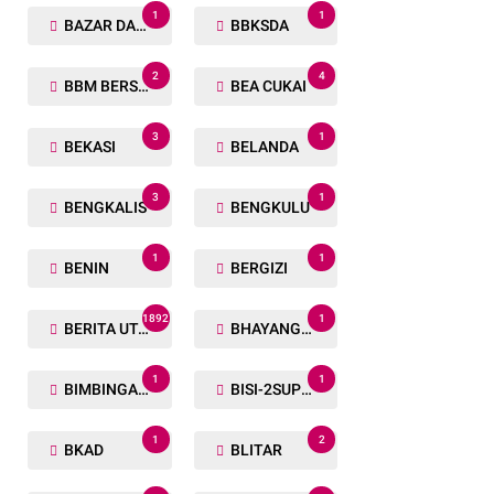
1
1
BAZAR DAN BAKSOS RAMADHAN
BBKSDA
2
4
BBM BERSUBSIDI
BEA CUKAI
3
1
BEKASI
BELANDA
3
1
BENGKALIS
BENGKULU
1
1
BENIN
BERGIZI
1892
1
BERITA UTAMA
BHAYANGKARA RUN
1
1
BIMBINGAN ROHANI
BISI-2SUPER
1
2
BKAD
BLITAR