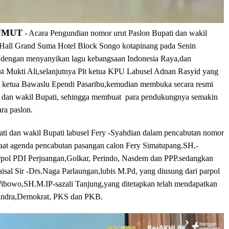
SUMUT
- Acara Pengundian nomor urut Paslon Bupati dan wakil
n Hall Grand Suma Hotel Block Songo kotapinang pada Senin
i dengan menyanyikan lagu kebangsaan Indonesia Raya,dan
 Mukti Ali,selanjutnya Plt ketua KPU Labusel Adnan Rasyid yang
n ketua Bawaslu Ependi Pasaribu,kemudian membuka secara resmi
i dan wakil Bupati, sehingga membuat para pendukungnya semakin
ara paslon.
ti dan wakil Bupati labusel Fery -Syahdian dalam pencabutan nomor
.saat agenda pencabutan pasangan calon Fery Simatupang.SH,-
rpol PDI Perjuangan,Golkar, Perindo, Nasdem dan PPP.sedangkan
sal Sir -Drs.Naga Parlaungan,lubis M.Pd, yang diusung dari parpol
Wibowo,SH.M.IP-sazali Tanjung,yang ditetapkan telah mendapatkan
erindra,Demokrat, PKS dan PKB.