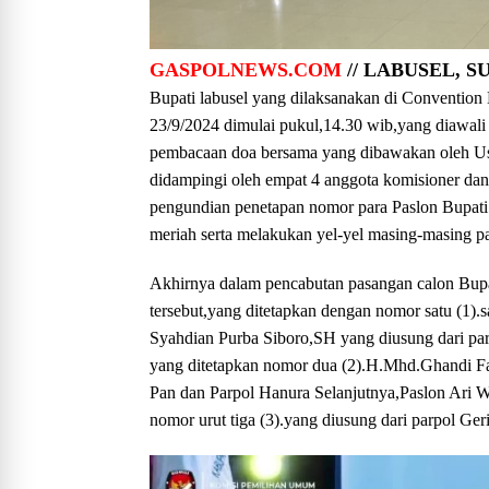
GASPOLNEWS.COM
// LABUSEL, 
Bupati labusel yang dilaksanakan di Conventio
23/9/2024 dimulai pukul,14.30 wib,yang diawal
pembacaan doa bersama yang dibawakan oleh Ust
didampingi oleh empat 4 anggota komisioner da
pengundian penetapan nomor para Paslon Bupat
meriah serta melakukan yel-yel masing-masing p
Akhirnya dalam pencabutan pasangan calon Bupa
tersebut,yang ditetapkan dengan nomor satu (1)
Syahdian Purba Siboro,SH yang diusung dari pa
yang ditetapkan nomor dua (2).H.Mhd.Ghandi Fai
Pan dan Parpol Hanura Selanjutnya,Paslon Ari 
nomor urut tiga (3).yang diusung dari parpol G