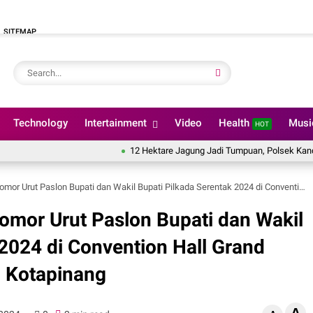
SITEMAP
Technology
Intertainment
Video
Health
Mus
HOT
12 Hektare Jagung Jadi Tumpuan, Polsek Kandis Bergerak 
lon Bupati dan Wakil Bupati Pilkada Serentak 2024 di Convention Hall Grand Suma Hotel Block Songo Kotapinang
omor Urut Paslon Bupati dan Wakil
 2024 di Convention Hall Grand
 Kotapinang