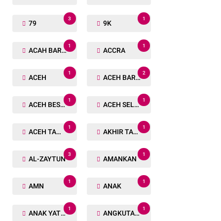
3
1
79
9K
1
1
ACAH BARAT
ACCRA
1
2
ACEH
ACEH BARAT
1
1
ACEH BESAR
ACEH SELATAN
1
1
ACEH TAMIANG
AKHIR TAHUN
3
1
AL-ZAYTUN
AMANKAN
1
1
AMN
ANAK
1
1
ANAK YATIM
ANGKUTAN TRANSPORTASI