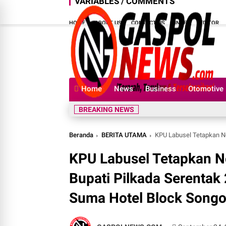
VARIABLES / COMMENTS
HOME
ABOUT US
CONTACT US
INDEX
EDITOR
Home
News
Business
Otomotive
BREAKING NEWS
Beranda
BERITA UTAMA
KPU Labusel Tetapkan Nomor Urut Pas
KPU Labusel Tetapkan N
Bupati Pilkada Serentak
Suma Hotel Block Songo