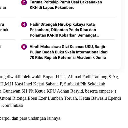
Taruna Poltekip Pamit Usai Laksanakan
elar
KKN di Lapas Pekanbaru
ru
Hadir Ditengah Hiruk-pikuknya Kota
untuk
Pekanbaru, Ditlantas Polda Riau dan
Polantas KARIB Kobarkan Semangat
Keselamatan, Nasionalisme dan Green
Policing Jelang HUT RI Ke-81 Tahun
i
Viral! Mahasiswa Gizi Kesmas USU, Banjir
Pujian Bedah Buku Skala International dari
70 Ribu Rupiah Referensi Akademik Dunia
 yang diwakili oleh wakil Bupati H.Ust.Ahmad Fadli Tanjung,S.Ag,
,M.H,Kasi Intel Kejari Sabana P, Surbakti,Plh Sekdakab
ra Gunawan,SH.Plt Ketua KPU Adnan Rasyid, beserta empat (4)
, Antoni Ritonga,Eben Ezer Lumban Toruan, Ketua Bawaslu Ependi
um Komunikasi
arpol dan para undangan lainnya.