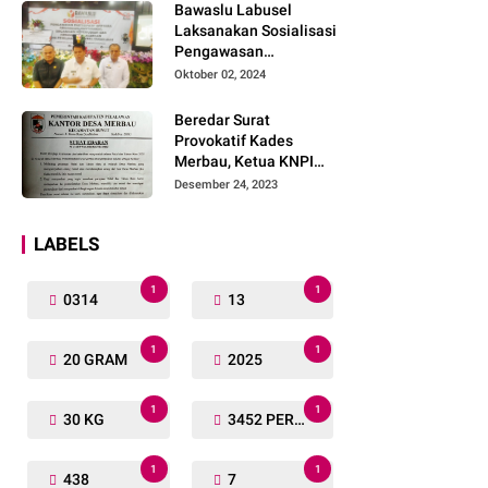
Bawaslu Labusel
Laksanakan Sosialisasi
Pengawasan
Partisipatif kepada
Oktober 02, 2024
Organisasi Masyarakat,
Pemuda Dan Agama
Beredar Surat
Pada pilkada Serentak
Provokatif Kades
2024
Merbau, Ketua KNPI
Riau: "Periksa, Tangkap
Desember 24, 2023
dan Penjarakan!"
LABELS
1
1
0314
13
1
1
20 GRAM
2025
1
1
30 KG
3452 PERSONIL
1
1
438
7