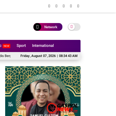
Network
ic
Sport
International
NEW
Kawal Swasembada Pangan
Friday
,
August
07
Deteksi Dini Gangguan Keamanan dan Ketertiban,
,
2026
|
08:34 45 AM