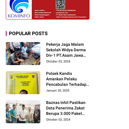
POPULAR POSTS
Pekerja Jaga Malam
Sekolah Widya Darma
Div-1 PT.Asam Jawa
Todongkan Senpi
Oktober 03, 2024
Kepada 3 Orang Warga
Sumberjo
Polsek Kandis
Amankan Pelaku
Pencabulan Terhadap
Dua Anak Kakak-
Januari 20, 2025
beradik di Kamar Mandi
Gereja
Baznas Inhil Pastikan
Data Penerima Zakat
Berupa 3.000 Paket
Premium Boxs Sudah
Oktober 03, 2024
Lengkap