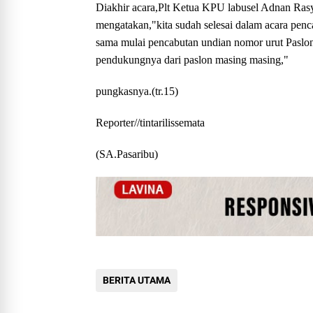
Diakhir acara,Plt Ketua KPU labusel Adnan Rasy
mengatakan,"kita sudah selesai dalam acara pen
sama mulai pencabutan undian nomor urut Paslon
pendukungnya dari paslon masing masing,"
pungkasnya.(tr.15)
Reporter//tintarilissemata
(SA.Pasaribu)
BERITA UTAMA