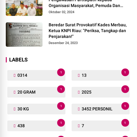
Organisasi Masyarakat, Pemuda Dan
Agama Pada pilkada Serentak 2024
Oktober 02, 2024
Beredar Surat Provokatif Kades Merbau,
Ketua KNPI Riau: "Periksa, Tangkap dan
Penjarakan!"
Desember 24, 2023
LABELS
1
1
0314
13
1
1
20 GRAM
2025
1
1
30 KG
3452 PERSONIL
1
1
438
7