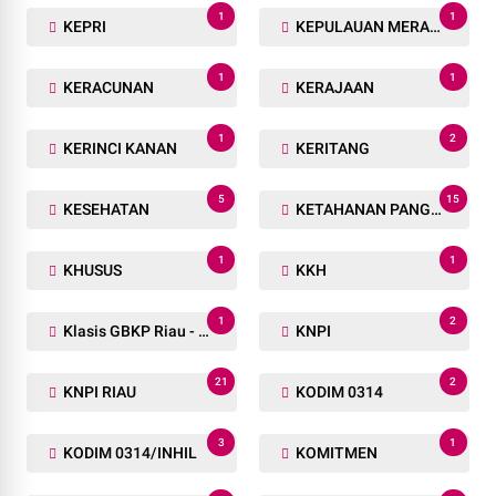
1
1
KEPRI
KEPULAUAN MERANTI
1
1
KERACUNAN
KERAJAAN
1
2
KERINCI KANAN
KERITANG
5
15
KESEHATAN
KETAHANAN PANGAN
1
1
KHUSUS
KKH
1
2
Klasis GBKP Riau - Sumbar.
KNPI
21
2
KNPI RIAU
KODIM 0314
3
1
KODIM 0314/INHIL
KOMITMEN