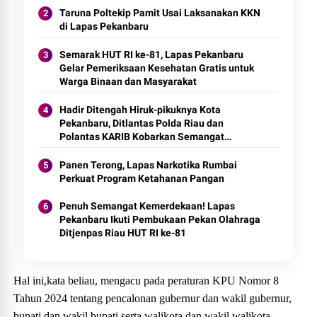
Taruna Poltekip Pamit Usai Laksanakan KKN
di Lapas Pekanbaru
Semarak HUT RI ke-81, Lapas Pekanbaru
Gelar Pemeriksaan Kesehatan Gratis untuk
Warga Binaan dan Masyarakat
Hadir Ditengah Hiruk-pikuknya Kota
Pekanbaru, Ditlantas Polda Riau dan
Polantas KARIB Kobarkan Semangat
Keselamatan, Nasionalisme dan Green
Policing Jelang HUT RI Ke-81 Tahun
Panen Terong, Lapas Narkotika Rumbai
Perkuat Program Ketahanan Pangan
Penuh Semangat Kemerdekaan! Lapas
Pekanbaru Ikuti Pembukaan Pekan Olahraga
Ditjenpas Riau HUT RI ke-81
Hal ini,kata beliau, mengacu pada peraturan KPU Nomor 8
Tahun 2024 tentang pencalonan gubernur dan wakil gubernur,
bupati dan wakil bupati serta walikota dan wakil walikota.