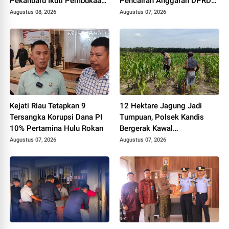
Pekanbaru Ikuti Pembukaan
Pencairan Anggaran DPRD
Pekan Olahraga Ditjenpas
Tanpa Prosedur Tuai
Augustus 08, 2026
Augustus 07, 2026
Riau HUT RI ke-81
Sorotan
Kejati Riau Tetapkan 9
12 Hektare Jagung Jadi
Tersangka Korupsi Dana PI
Tumpuan, Polsek Kandis
10% Pertamina Hulu Rokan
Bergerak Kawal
Swasembada Pangan
Augustus 07, 2026
Augustus 07, 2026