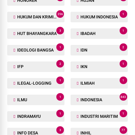
HONORER
HUJAN
256
1
HUKUM DAN KRIMINAL
HUKUM INDONESIA
3
1
HUT BHAYANGKARA
IBADAH
1
2
IDEOLOGI BANGSA
IDN
2
1
IFP
IKN
1
1
ILEGAL-LOGGING
ILMIAH
1
843
ILMU
INDONESIA
1
1
INDRAMAYU
INDUSTRI MARITIM
3
77
INFO DESA
INHIL