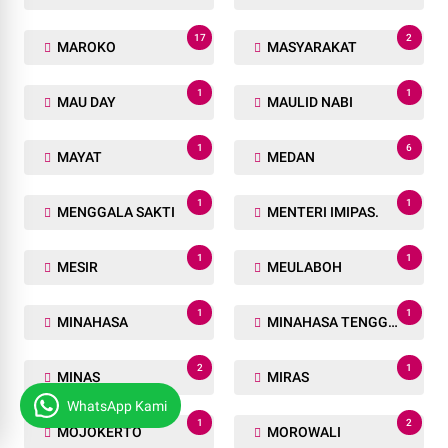
17
2
MAROKO
MASYARAKAT
1
1
MAU DAY
MAULID NABI
1
6
MAYAT
MEDAN
1
1
MENGGALA SAKTI
MENTERI IMIPAS.
1
1
MESIR
MEULABOH
1
1
MINAHASA
MINAHASA TENGGARA
2
1
MINAS
MIRAS
WhatsApp Kami
1
2
MOJOKERTO
MOROWALI