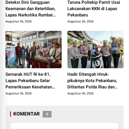
Deteksi Dini Gangguan
Taruna Poltekip Pamit Usai
Keamanan dan Ketertiban,
Laksanakan KKN di Lapas
Lapas Narkotika Rumbai
Pekanbaru
Gelar Razia Rutin Blok
Augustus 06, 2026
Augustus 06, 2026
Hunian
Semarak HUT RI ke-81,
Hadir Ditengah Hiruk-
Lapas Pekanbaru Gelar
pikuknya Kota Pekanbaru,
Pemeriksaan Kesehatan
Ditlantas Polda Riau dan
Gratis untuk Warga Binaan
Polantas KARIB Kobarkan
Augustus 06, 2026
Augustus 06, 2026
dan Masyarakat
Semangat Keselamatan,
Nasionalisme dan Green
Policing Jelang HUT RI Ke-
KOMENTAR
0
81 Tahun