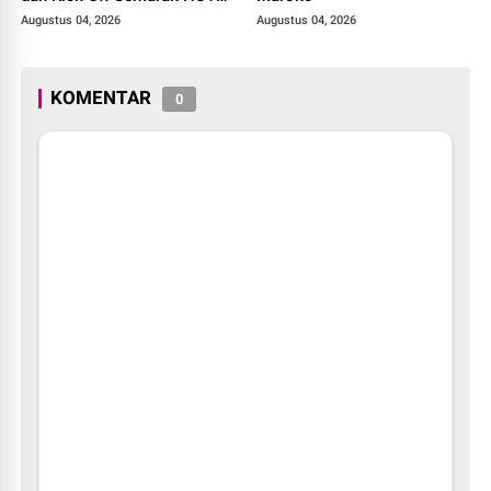
ke-81 Kemerdekaan RI
Augustus 04, 2026
Augustus 04, 2026
KOMENTAR
0