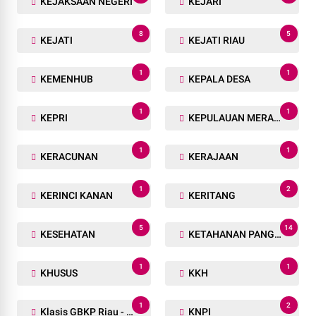
KEJAKSAAN NEGERI
KEJARI
8
5
KEJATI
KEJATI RIAU
1
1
KEMENHUB
KEPALA DESA
1
1
KEPRI
KEPULAUAN MERANTI
1
1
KERACUNAN
KERAJAAN
1
2
KERINCI KANAN
KERITANG
5
14
KESEHATAN
KETAHANAN PANGAN
1
1
KHUSUS
KKH
1
2
Klasis GBKP Riau - Sumbar.
KNPI