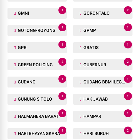
1
2
GMNI
GORONTALO
1
1
GOTONG-ROYONG
GPMP
1
1
GPR
GRATIS
2
2
GREEN POLICING
GUBERNUR
1
1
GUDANG
GUDANG BBM ILEGAL
1
1
GUNUNG SITOLO
HAK JAWAB
1
1
HALMAHERA BARAT
HAMPAR
1
2
HARI BHAYANGKARA
HARI BURUH