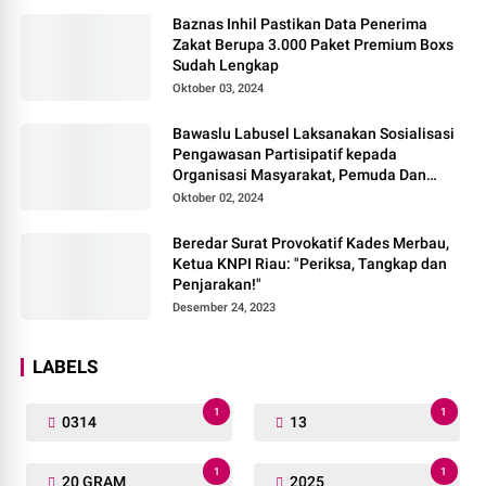
Baznas Inhil Pastikan Data Penerima
Zakat Berupa 3.000 Paket Premium Boxs
Sudah Lengkap
Oktober 03, 2024
Bawaslu Labusel Laksanakan Sosialisasi
Pengawasan Partisipatif kepada
Organisasi Masyarakat, Pemuda Dan
Agama Pada pilkada Serentak 2024
Oktober 02, 2024
Beredar Surat Provokatif Kades Merbau,
Ketua KNPI Riau: "Periksa, Tangkap dan
Penjarakan!"
Desember 24, 2023
LABELS
1
1
0314
13
1
1
20 GRAM
2025