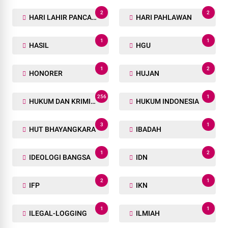
2
2
HARI LAHIR PANCASILA
HARI PAHLAWAN
1
1
HASIL
HGU
1
2
HONORER
HUJAN
256
1
HUKUM DAN KRIMINAL
HUKUM INDONESIA
3
1
HUT BHAYANGKARA
IBADAH
1
2
IDEOLOGI BANGSA
IDN
2
1
IFP
IKN
1
1
ILEGAL-LOGGING
ILMIAH