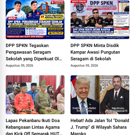
Dunia
DPP SPKN Tegaskan
DPP SPKN Minta Disdik
Pengawasan Seragam
Kampar Awasi Pungutan
Sekolah yang Diperkuat Oleh
Seragam di Sekolah
Peryataan Plt. KADISDIK
Augustus 05, 2026
Augustus 05, 2026
Kota Pekanbaru Seragam
Digratiskan
Lapas Pekanbaru Ikuti Doa
Hebat! Ada Jalan Tol "Donald
Kebangsaan Lintas Agama
J. Trump" di Wilayah Sahara
dan Kick Off Semarak HUT
Maroko