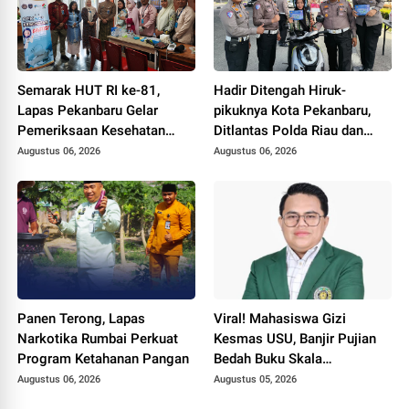
Semarak HUT RI ke-81,
Hadir Ditengah Hiruk-
Lapas Pekanbaru Gelar
pikuknya Kota Pekanbaru,
Pemeriksaan Kesehatan
Ditlantas Polda Riau dan
Gratis untuk Warga Binaan
Polantas KARIB Kobarkan
Augustus 06, 2026
Augustus 06, 2026
dan Masyarakat
Semangat Keselamatan,
Nasionalisme dan Green
Policing Jelang HUT RI Ke-
81 Tahun
Panen Terong, Lapas
Viral! Mahasiswa Gizi
Narkotika Rumbai Perkuat
Kesmas USU, Banjir Pujian
Program Ketahanan Pangan
Bedah Buku Skala
International dari 70 Ribu
Augustus 06, 2026
Augustus 05, 2026
Rupiah Referensi Akademik