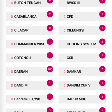
4
1
BUTON TENGAH
BWSS III
2
1
CASABLANCA
CFD
2
1
CILACAP
CILEUNGSI
1
2
COMMANDER WISH
COOLING SYSTEM
1
2
COTONOU
CSR
205
2
DAERAH
DAMKAR
1
1
DANDIM
DANDIM CUP VII
1
2
Danrem 031/WB
DAPUR MBG
3
1