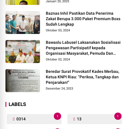
Januari 20, 2025
Baznas Inhil Pastikan Data Penerima
Zakat Berupa 3.000 Paket Premium Boxs
Sudah Lengkap
Oktober 03, 2024
Bawaslu Labusel Laksanakan Sosialisasi
Pengawasan Partisipatif kepada
Organisasi Masyarakat, Pemuda Dan
Agama Pada pilkada Serentak 2024
Oktober 02, 2024
Beredar Surat Provokatif Kades Merbau,
Ketua KNPI Riau: "Periksa, Tangkap dan
Penjarakan!"
Desember 24, 2023
LABELS
1
1
0314
13