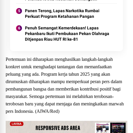
Keselamatan, Nasionalisme dan Green
Policing Jelang HUT RI Ke-81 Tahun
Panen Terong, Lapas Narkotika Rumbai
Perkuat Program Ketahanan Pangan
Penuh Semangat Kemerdekaan! Lapas
Pekanbaru Ikuti Pembukaan Pekan Olahraga
Ditjenpas Riau HUT RI ke-81
Pertemuan ini diharapkan menghasilkan langkah-langkah
konkret untuk menghadapi tantangan dan memanfaatkan
peluang yang ada. Program kerja tahun 2025 yang akan
dirumuskan diharapkan mampu memperkuat peran pers dalam
pembangunan bangsa dan memberikan kontribusi positif bagi
masyarakat. Semoga pertemuan ini melahirkan terobosan-
terobosan baru yang dapat menjaga dan meningkatkan marwah
pers Indonesia. (AIWA/Red)