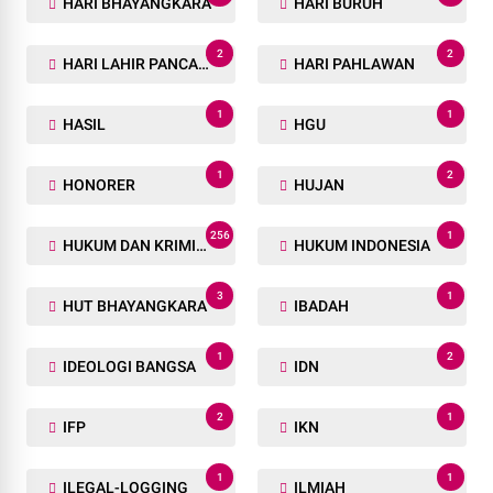
HARI BHAYANGKARA
HARI BURUH
2
2
HARI LAHIR PANCASILA
HARI PAHLAWAN
1
1
HASIL
HGU
1
2
HONORER
HUJAN
256
1
HUKUM DAN KRIMINAL
HUKUM INDONESIA
3
1
HUT BHAYANGKARA
IBADAH
1
2
IDEOLOGI BANGSA
IDN
2
1
IFP
IKN
1
1
ILEGAL-LOGGING
ILMIAH