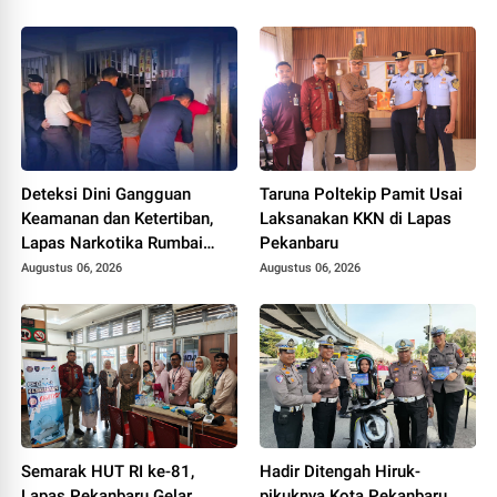
Deteksi Dini Gangguan
Taruna Poltekip Pamit Usai
Keamanan dan Ketertiban,
Laksanakan KKN di Lapas
Lapas Narkotika Rumbai
Pekanbaru
Gelar Razia Rutin Blok
Augustus 06, 2026
Augustus 06, 2026
Hunian
Semarak HUT RI ke-81,
Hadir Ditengah Hiruk-
Lapas Pekanbaru Gelar
pikuknya Kota Pekanbaru,