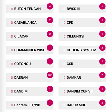
4
1
BUTON TENGAH
BWSS III
2
1
CASABLANCA
CFD
2
1
CILACAP
CILEUNGSI
1
2
COMMANDER WISH
COOLING SYSTEM
1
2
COTONOU
CSR
205
2
DAERAH
DAMKAR
1
1
DANDIM
DANDIM CUP VII
1
2
Danrem 031/WB
DAPUR MBG