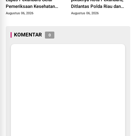
Pemeriksaan Kesehatan
Ditlantas Polda Riau dan
Gratis untuk Warga Binaan
Polantas KARIB Kobarkan
Augustus 06, 2026
Augustus 06, 2026
dan Masyarakat
Semangat Keselamatan,
Nasionalisme dan Green
Policing Jelang HUT RI Ke-
KOMENTAR
0
81 Tahun