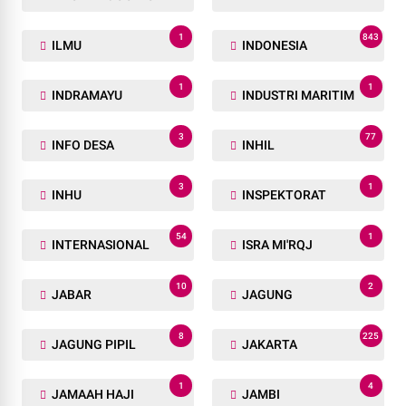
1
843
ILMU
INDONESIA
1
1
INDRAMAYU
INDUSTRI MARITIM
3
77
INFO DESA
INHIL
3
1
INHU
INSPEKTORAT
54
1
INTERNASIONAL
ISRA MI'RQJ
10
2
JABAR
JAGUNG
8
225
JAGUNG PIPIL
JAKARTA
1
4
JAMAAH HAJI
JAMBI