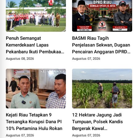
Penuh Semangat
BASMI Riau Tagih
Kemerdekaan! Lapas
Penjelasan Sekwan, Dugaan
Pekanbaru Ikuti Pembukaan
Pencairan Anggaran DPRD
Pekan Olahraga Ditjenpas
Tanpa Prosedur Tuai
Augustus 08, 2026
Augustus 07, 2026
Riau HUT RI ke-81
Sorotan
Kejati Riau Tetapkan 9
12 Hektare Jagung Jadi
Tersangka Korupsi Dana PI
Tumpuan, Polsek Kandis
10% Pertamina Hulu Rokan
Bergerak Kawal
Swasembada Pangan
Augustus 07, 2026
Augustus 07, 2026