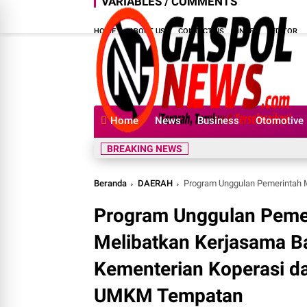
VARIABLES / COMMENTS
HOME
ABOUT US
CONTACT US
INDEX
EDITOR
Home
News
Business
Otomotive
BREAKING NEWS
Beranda
DAERAH
Program Unggulan Pemerintah Makan Bergizi Grati
Program Unggulan Pemer
Melibatkan Kerjasama Ba
Kementerian Koperasi 
UMKM Tempatan