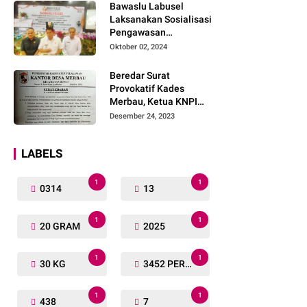
Bawaslu Labusel
Laksanakan Sosialisasi
Pengawasan
Partisipatif kepada
Oktober 02, 2024
Organisasi Masyarakat,
Pemuda Dan Agama
Beredar Surat
Pada pilkada Serentak
Provokatif Kades
2024
Merbau, Ketua KNPI
Riau: "Periksa, Tangkap
Desember 24, 2023
dan Penjarakan!"
LABELS
1
1
0314
13
1
1
20 GRAM
2025
1
1
30 KG
3452 PERSONIL
1
1
438
7