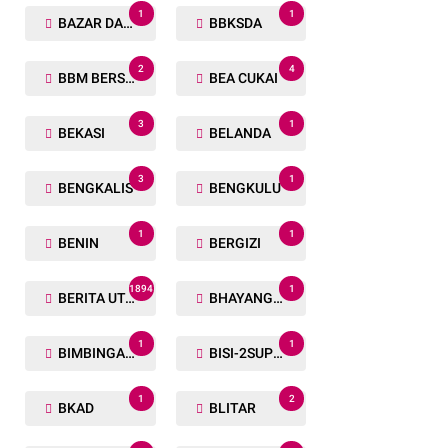
1
1
BAZAR DAN BAKSOS RAMADHAN
BBKSDA
2
4
BBM BERSUBSIDI
BEA CUKAI
3
1
BEKASI
BELANDA
3
1
BENGKALIS
BENGKULU
1
1
BENIN
BERGIZI
1894
1
BERITA UTAMA
BHAYANGKARA RUN
1
1
BIMBINGAN ROHANI
BISI-2SUPER
1
2
BKAD
BLITAR