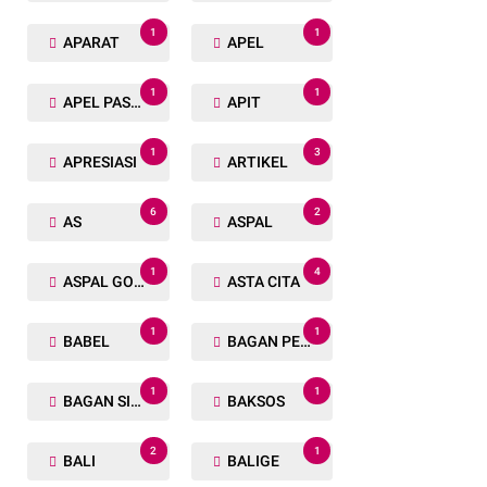
1
1
APARAT
APEL
1
1
APEL PASUKAN
APIT
1
3
APRESIASI
ARTIKEL
6
2
AS
ASPAL
1
4
ASPAL GORENG
ASTA CITA
1
1
BABEL
BAGAN PETE
1
1
BAGAN SIAPIN API
BAKSOS
2
1
BALI
BALIGE