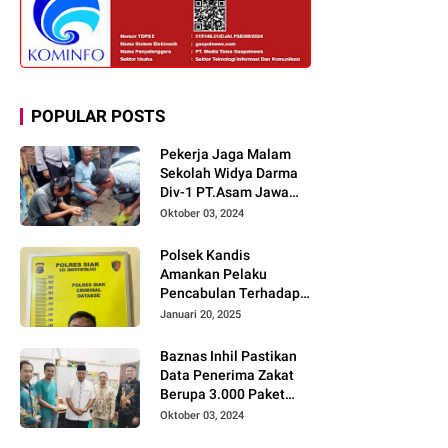
POPULAR POSTS
Pekerja Jaga Malam
Sekolah Widya Darma
Div-1 PT.Asam Jawa
Todongkan Senpi
Oktober 03, 2024
Kepada 3 Orang Warga
Sumberjo
Polsek Kandis
Amankan Pelaku
Pencabulan Terhadap
Dua Anak Kakak-
Januari 20, 2025
beradik di Kamar Mandi
Gereja
Baznas Inhil Pastikan
Data Penerima Zakat
Berupa 3.000 Paket
Premium Boxs Sudah
Oktober 03, 2024
Lengkap