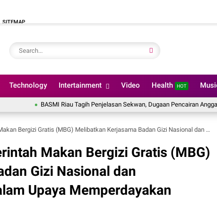
SITEMAP
Technology
Intertainment
Video
Health
Mus
HOT
BASMI Riau Tagih Penjelasan Sekwan, Dugaan Pencairan Anggaran DPRD Ta
s (MBG) Melibatkan Kerjasama Badan Gizi Nasional dan Kementerian Koperasi dalam Upaya Memperdayakan UMKM Tempatan
intah Makan Bergizi Gratis (MBG)
dan Gizi Nasional dan
dalam Upaya Memperdayakan