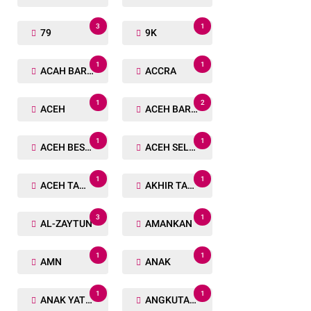
3
1
79
9K
1
1
ACAH BARAT
ACCRA
1
2
ACEH
ACEH BARAT
1
1
ACEH BESAR
ACEH SELATAN
1
1
ACEH TAMIANG
AKHIR TAHUN
3
1
AL-ZAYTUN
AMANKAN
1
1
AMN
ANAK
1
1
ANAK YATIM
ANGKUTAN TRANSPORTASI