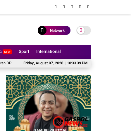
Network
ic
Sport
International
NEW
npa Prosedur Tuai Sorotan
Friday
,
August
07
Kejati Riau Tetapkan 9 Tersangka Korupsi Dan
,
2026
|
10:33 41 PM