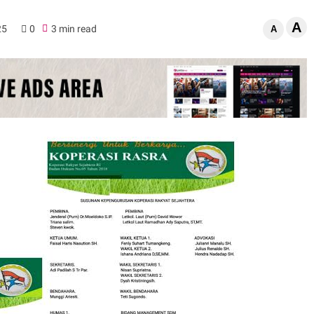
A
25
0
3 min read
A