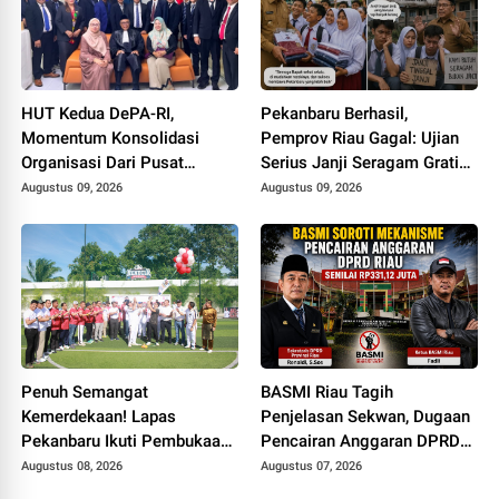
HUT Kedua DePA-RI,
Pekanbaru Berhasil,
Momentum Konsolidasi
Pemprov Riau Gagal: Ujian
Organisasi Dari Pusat
Serius Janji Seragam Gratis
Sampai ke Daerah
di Bumi Lancang Kuning
Augustus 09, 2026
Augustus 09, 2026
Penuh Semangat
BASMI Riau Tagih
Kemerdekaan! Lapas
Penjelasan Sekwan, Dugaan
Pekanbaru Ikuti Pembukaan
Pencairan Anggaran DPRD
Pekan Olahraga Ditjenpas
Tanpa Prosedur Tuai
Augustus 08, 2026
Augustus 07, 2026
Riau HUT RI ke-81
Sorotan