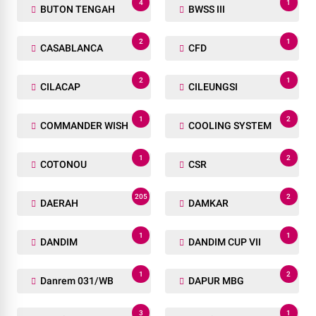
4
1
BUTON TENGAH
BWSS III
2
1
CASABLANCA
CFD
2
1
CILACAP
CILEUNGSI
1
2
COMMANDER WISH
COOLING SYSTEM
1
2
COTONOU
CSR
205
2
DAERAH
DAMKAR
1
1
DANDIM
DANDIM CUP VII
1
2
Danrem 031/WB
DAPUR MBG
3
1