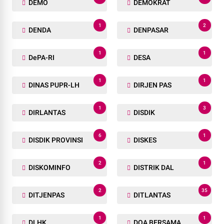
DEMO
DEMOKRAT
1
2
DENDA
DENPASAR
1
1
DePA-RI
DESA
1
1
DINAS PUPR-LH
DIRJEN PAS
1
3
DIRLANTAS
DISDIK
6
1
DISDIK PROVINSI
DISKES
2
1
DISKOMINFO
DISTRIK DAL
2
35
DITJENPAS
DITLANTAS
1
1
DLHK
DOA BERSAMA