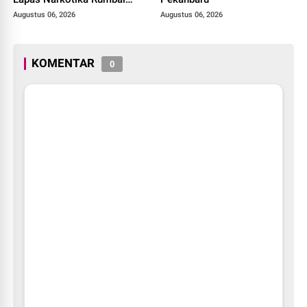
Gelar Razia Rutin Blok
Augustus 06, 2026
Augustus 06, 2026
Hunian
KOMENTAR
0