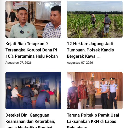
Kejati Riau Tetapkan 9
12 Hektare Jagung Jadi
Tersangka Korupsi Dana PI
Tumpuan, Polsek Kandis
10% Pertamina Hulu Rokan
Bergerak Kawal
Swasembada Pangan
Augustus 07, 2026
Augustus 07, 2026
Deteksi Dini Gangguan
Taruna Poltekip Pamit Usai
Keamanan dan Ketertiban,
Laksanakan KKN di Lapas
Lapas Narkotika Rumbai
Pekanbaru