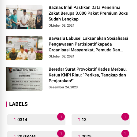
Baznas Inhil Pastikan Data Penerima
Zakat Berupa 3.000 Paket Premium Boxs
Sudah Lengkap
Oktober 03, 2024
Bawaslu Labusel Laksanakan Sosialisasi
Pengawasan Partisipatif kepada
Organisasi Masyarakat, Pemuda Dan
Agama Pada pilkada Serentak 2024
Oktober 02, 2024
Beredar Surat Provokatif Kades Merbau,
Ketua KNPI Riau: "Periksa, Tangkap dan
Penjarakan!"
Desember 24, 2023
LABELS
1
1
0314
13
1
1
20 GRAM
2025