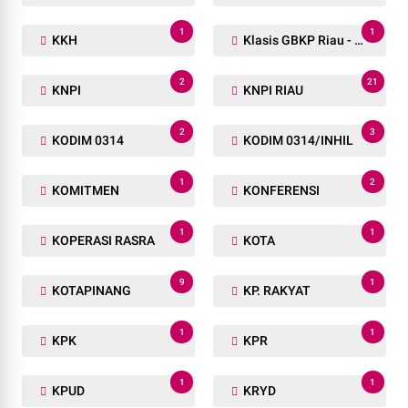
1
1
KKH
Klasis GBKP Riau - Sumbar.
2
21
KNPI
KNPI RIAU
2
3
KODIM 0314
KODIM 0314/INHIL
1
2
KOMITMEN
KONFERENSI
1
1
KOPERASI RASRA
KOTA
9
1
KOTAPINANG
KP. RAKYAT
1
1
KPK
KPR
1
1
KPUD
KRYD