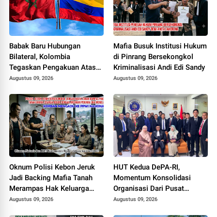
Babak Baru Hubungan
Mafia Busuk Institusi Hukum
Bilateral, Kolombia
di Pinrang Bersekongkol
Tegaskan Pengakuan Atas
Kriminalisasi Andi Edi Sandy
Kedaulatan Maroko di
Augustus 09, 2026
Augustus 09, 2026
Wilayah Sahara
Oknum Polisi Kebon Jeruk
HUT Kedua DePA-RI,
Jadi Backing Mafia Tanah
Momentum Konsolidasi
Merampas Hak Keluarga
Organisasi Dari Pusat
Ambar Witjaksono Sutarman
Sampai ke Daerah
Augustus 09, 2026
Augustus 09, 2026