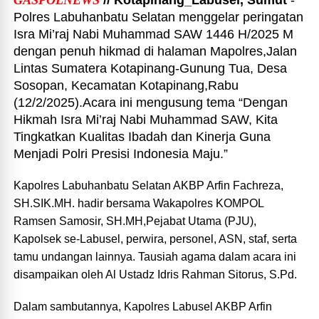
GASPOLNEWS
// Kotapinang_Labusel, Sumut
-
Polres Labuhanbatu Selatan menggelar peringatan
Isra Mi’raj Nabi Muhammad SAW 1446 H/2025 M
dengan penuh hikmad di halaman Mapolres,Jalan
Lintas Sumatera Kotapinang-Gunung Tua, Desa
Sosopan, Kecamatan Kotapinang,Rabu
(12/2/2025).Acara ini mengusung tema “Dengan
Hikmah Isra Mi’raj Nabi Muhammad SAW, Kita
Tingkatkan Kualitas Ibadah dan Kinerja Guna
Menjadi Polri Presisi Indonesia Maju.”
Kapolres Labuhanbatu Selatan AKBP Arfin Fachreza,
SH.SIK.MH. hadir bersama Wakapolres KOMPOL
Ramsen Samosir, SH.MH,Pejabat Utama (PJU),
Kapolsek se-Labusel, perwira, personel, ASN, staf, serta
tamu undangan lainnya. Tausiah agama dalam acara ini
disampaikan oleh Al Ustadz Idris Rahman Sitorus, S.Pd.
Dalam sambutannya, Kapolres Labusel AKBP Arfin