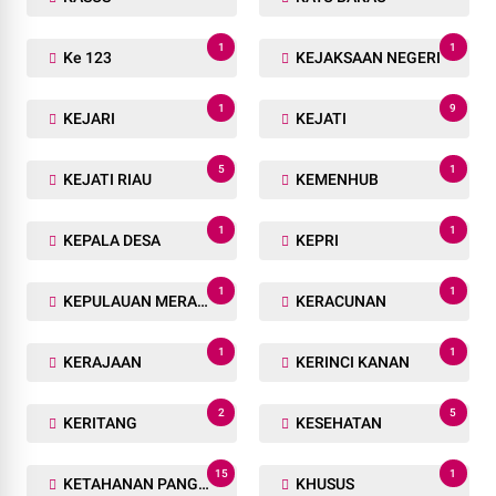
1
1
Ke 123
KEJAKSAAN NEGERI
1
9
KEJARI
KEJATI
5
1
KEJATI RIAU
KEMENHUB
1
1
KEPALA DESA
KEPRI
1
1
KEPULAUAN MERANTI
KERACUNAN
1
1
KERAJAAN
KERINCI KANAN
2
5
KERITANG
KESEHATAN
15
1
KETAHANAN PANGAN
KHUSUS