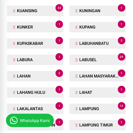
33
1
KUANSING
KUNINGAN
1
1
KUNKER
KUPANG
1
3
KUPASKABAR
LABUHANBATU
1
29
LABURA
LABUSEL
2
1
LAHAN
LAHAN MASYARAKAT
1
1
LAHANG HULU
LAHAT
1
13
LAKALANTAS
LAMPUNG
WhatsApp Kami
1
1
LAMPUNG SELATAN
LAMPUNG TIMUR