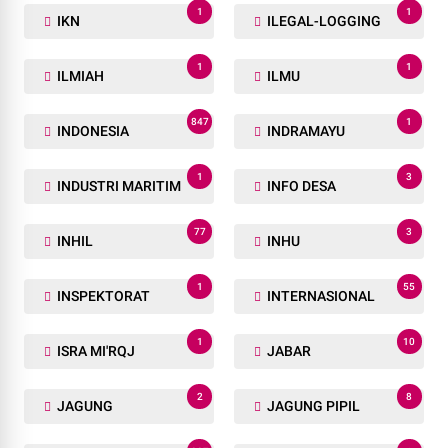
1
1
IKN
ILEGAL-LOGGING
1
1
ILMIAH
ILMU
847
1
INDONESIA
INDRAMAYU
1
3
INDUSTRI MARITIM
INFO DESA
77
3
INHIL
INHU
1
55
INSPEKTORAT
INTERNASIONAL
1
10
ISRA MI'RQJ
JABAR
2
8
JAGUNG
JAGUNG PIPIL