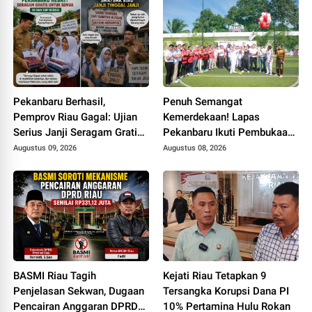
Pekanbaru Berhasil,
Penuh Semangat
Pemprov Riau Gagal: Ujian
Kemerdekaan! Lapas
Serius Janji Seragam Gratis
Pekanbaru Ikuti Pembukaan
di Bumi Lancang Kuning
Pekan Olahraga Ditjenpas
Augustus 09, 2026
Augustus 08, 2026
Riau HUT RI ke-81
BASMI Riau Tagih
Kejati Riau Tetapkan 9
Penjelasan Sekwan, Dugaan
Tersangka Korupsi Dana PI
Pencairan Anggaran DPRD
10% Pertamina Hulu Rokan