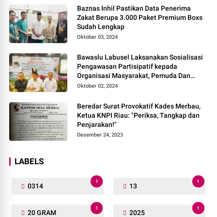
Baznas Inhil Pastikan Data Penerima
Zakat Berupa 3.000 Paket Premium Boxs
Sudah Lengkap
Oktober 03, 2024
Bawaslu Labusel Laksanakan Sosialisasi
Pengawasan Partisipatif kepada
Organisasi Masyarakat, Pemuda Dan
Agama Pada pilkada Serentak 2024
Oktober 02, 2024
Beredar Surat Provokatif Kades Merbau,
Ketua KNPI Riau: "Periksa, Tangkap dan
Penjarakan!"
Desember 24, 2023
LABELS
1
1
0314
13
1
1
20 GRAM
2025