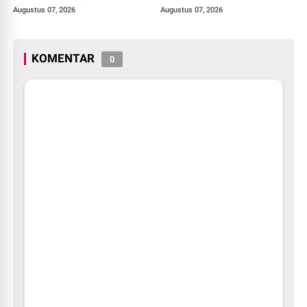
Tanpa Prosedur Tuai
Augustus 07, 2026
Augustus 07, 2026
Sorotan
KOMENTAR
0