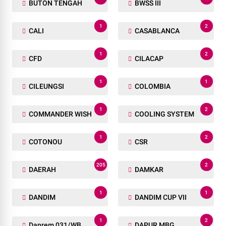
BUTON TENGAH
BWSS III
1
2
CALI
CASABLANCA
1
2
CFD
CILACAP
1
1
CILEUNGSI
COLOMBIA
1
2
COMMANDER WISH
COOLING SYSTEM
1
2
COTONOU
CSR
205
2
DAERAH
DAMKAR
1
1
DANDIM
DANDIM CUP VII
1
2
Danrem 031/WB
DAPUR MBG