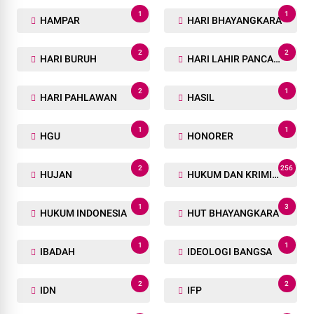
1
1
HAMPAR
HARI BHAYANGKARA
2
2
HARI BURUH
HARI LAHIR PANCASILA
2
1
HARI PAHLAWAN
HASIL
1
1
HGU
HONORER
2
256
HUJAN
HUKUM DAN KRIMINAL
1
3
HUKUM INDONESIA
HUT BHAYANGKARA
1
1
IBADAH
IDEOLOGI BANGSA
2
2
IDN
IFP