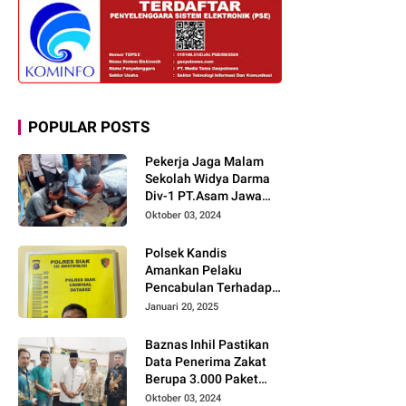
POPULAR POSTS
Pekerja Jaga Malam
Sekolah Widya Darma
Div-1 PT.Asam Jawa
Todongkan Senpi
Oktober 03, 2024
Kepada 3 Orang Warga
Sumberjo
Polsek Kandis
Amankan Pelaku
Pencabulan Terhadap
Dua Anak Kakak-
Januari 20, 2025
beradik di Kamar Mandi
Gereja
Baznas Inhil Pastikan
Data Penerima Zakat
Berupa 3.000 Paket
Premium Boxs Sudah
Oktober 03, 2024