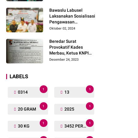
Lengkap
Bawaslu Labusel
Laksanakan Sosialisasi
Pengawasan
Partisipatif kepada
Oktober 02, 2024
Organisasi Masyarakat,
Pemuda Dan Agama
Beredar Surat
Pada pilkada Serentak
Provokatif Kades
2024
Merbau, Ketua KNPI
Riau: "Periksa, Tangkap
Desember 24, 2023
dan Penjarakan!"
LABELS
1
1
0314
13
1
1
20 GRAM
2025
1
1
30 KG
3452 PERSONIL