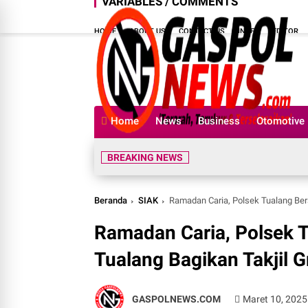
VARIABLES / COMMENTS
HOME
ABOUT US
CONTACT US
INDEX
EDITOR
Home
News
Business
Otomotive
BREAKING NEWS
Beranda
SIAK
Ramadan Caria, Polsek Tualang Be
Ramadan Caria, Polsek
Tualang Bagikan Takjil G
GASPOLNEWS.COM
Maret 10, 2025