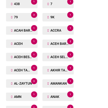
1
1
438
7
3
1
79
9K
1
1
ACAH BARAT
ACCRA
1
2
ACEH
ACEH BARAT
1
1
ACEH BESAR
ACEH SELATAN
1
1
ACEH TAMIANG
AKHIR TAHUN
3
1
AL-ZAYTUN
AMANKAN
1
1
AMN
ANAK
1
1