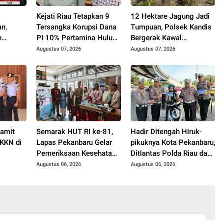
h
Kejati Riau Tetapkan 9
12 Hektare Jagung Jadi
n,
Tersangka Korupsi Dana
Tumpuan, Polsek Kandis
n
PI 10% Pertamina Hulu
Bergerak Kawal
Tanpa
Rokan
Swasembada Pangan
Augustus 07, 2026
Augustus 07, 2026
rotan
Pamit
Semarak HUT RI ke-81,
Hadir Ditengah Hiruk-
KKN di
Lapas Pekanbaru Gelar
pikuknya Kota Pekanbaru,
Pemeriksaan Kesehatan
Ditlantas Polda Riau dan
Gratis untuk Warga
Polantas KARIB Kobarkan
Augustus 06, 2026
Augustus 06, 2026
Binaan dan Masyarakat
Semangat Keselamatan,
Nasionalisme dan Green
Policing Jelang HUT RI
Ke-81 Tahun