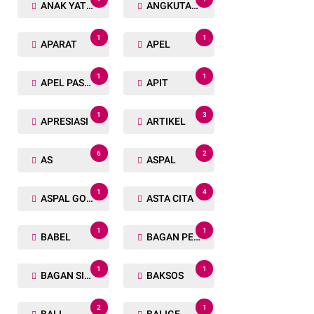
ANAK YATIM
ANGKUTAN TRANSPORTASI
1
1
APARAT
APEL
1
1
APEL PASUKAN
APIT
1
3
APRESIASI
ARTIKEL
6
2
AS
ASPAL
1
4
ASPAL GORENG
ASTA CITA
1
1
BABEL
BAGAN PETE
1
1
BAGAN SIAPIN API
BAKSOS
2
1