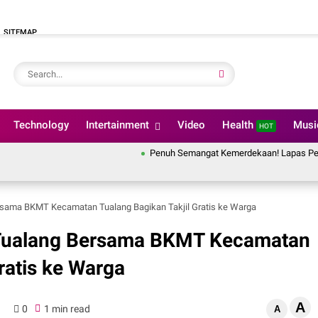
SITEMAP
Technology
Intertainment
Video
Health
Mus
HOT
Penuh Semangat Kemerdekaan! Lapas Pekanbaru Ikuti 
rsama BKMT Kecamatan Tualang Bagikan Takjil Gratis ke Warga
 Tualang Bersama BKMT Kecamatan
ratis ke Warga
A
0
1 min read
A