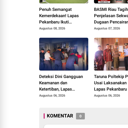
Penuh Semangat
BASMI Riau Tagi
Kemerdekaan! Lapas
Penjelasan Sekwa
Pekanbaru Ikuti
Dugaan Pencaira
Pembukaan Pekan
Anggaran DPRD 
Augustus 08, 2026
Augustus 07, 2026
Olahraga Ditjenpas Riau
Prosedur Tuai So
HUT RI ke-81
Deteksi Dini Gangguan
Taruna Poltekip 
Keamanan dan
Usai Laksanakan 
Ketertiban, Lapas
Lapas Pekanbaru
Narkotika Rumbai Gelar
Augustus 06, 2026
Augustus 06, 2026
Razia Rutin Blok Hunian
KOMENTAR
0