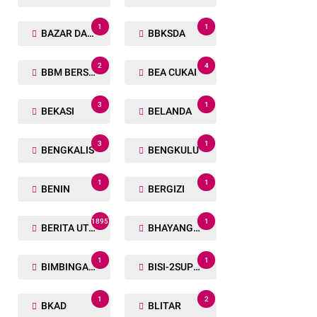
1
1
BAZAR DAN BAKSOS RAMADHAN
BBKSDA
2
4
BBM BERSUBSIDI
BEA CUKAI
3
1
BEKASI
BELANDA
3
1
BENGKALIS
BENGKULU
1
1
BENIN
BERGIZI
1895
1
BERITA UTAMA
BHAYANGKARA RUN
1
1
BIMBINGAN ROHANI
BISI-2SUPER
1
2
BKAD
BLITAR