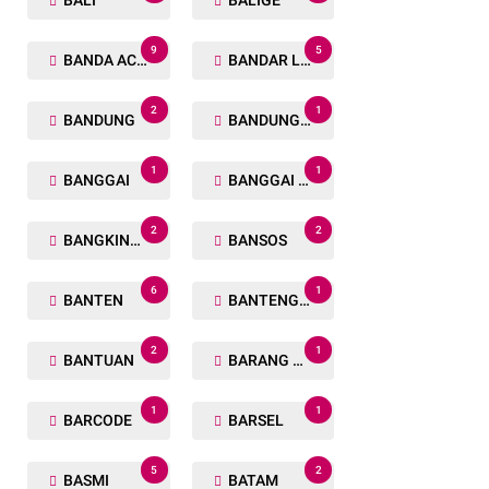
BALI
BALIGE
9
5
BANDA ACEH
BANDAR LAMPUNG
2
1
BANDUNG
BANDUNG BARAT
1
1
BANGGAI
BANGGAI LAUT
2
2
BANGKINANG
BANSOS
6
1
BANTEN
BANTENG RAIDERS
2
1
BANTUAN
BARANG TUAKA
1
1
BARCODE
BARSEL
5
2
BASMI
BATAM