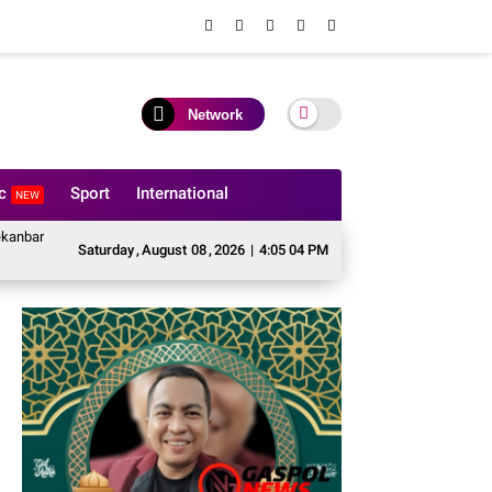
Network
ic
Sport
International
NEW
Pembukaan Pekan Olahraga Ditjenpas Riau HUT RI ke-81
BASMI Riau Tagi
Saturday
,
August
08
,
2026
|
4:05 05 PM