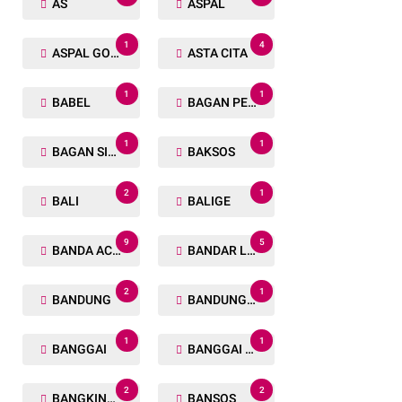
AS
ASPAL
1
4
ASPAL GORENG
ASTA CITA
1
1
BABEL
BAGAN PETE
1
1
BAGAN SIAPIN API
BAKSOS
2
1
BALI
BALIGE
9
5
BANDA ACEH
BANDAR LAMPUNG
2
1
BANDUNG
BANDUNG BARAT
1
1
BANGGAI
BANGGAI LAUT
2
2
BANGKINANG
BANSOS