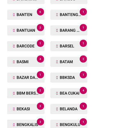
6
1
BANTEN
BANTENG RAIDERS
2
1
BANTUAN
BARANG TUAKA
1
1
BARCODE
BARSEL
4
2
BASMI
BATAM
1
1
BAZAR DAN BAKSOS RAMADHAN
BBKSDA
2
4
BBM BERSUBSIDI
BEA CUKAI
3
1
BEKASI
BELANDA
3
1
BENGKALIS
BENGKULU