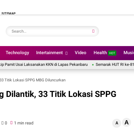
SITEMAP
Technology
Intertainment
Video
Health
Mus
HOT
Usai Laksanakan KKN di Lapas Pekanbaru
Semarak HUT RI ke-81, Lapas Pek
33 Titik Lokasi SPPG MBG Diluncurkan
ilantik, 33 Titik Lokasi SPPG
A
0
1 min read
A