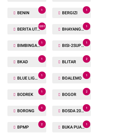
1
1
BENIN
BERGIZI
1891
1
BERITA UTAMA
BHAYANGKARA RUN
1
1
BIMBINGAN ROHANI
BISI-2SUPER
1
2
BKAD
BLITAR
1
1
BLUE LIGHT
BOALEMO
1
2
BODREK
BOGOR
1
1
BORONG
BOSDA 2024
2
1
BPMP
BUKA PUASA BERSAMA