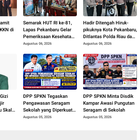
Pamit
Semarak HUT RI ke-81,
Hadir Ditengah Hiruk-
KKN di
Lapas Pekanbaru Gelar
pikuknya Kota Pekanbaru,
Pemeriksaan Kesehatan
Ditlantas Polda Riau dan
Gratis untuk Warga
Polantas KARIB Kobarkan
Augustus 06, 2026
Augustus 06, 2026
Binaan dan Masyarakat
Semangat Keselamatan,
Nasionalisme dan Green
Policing Jelang HUT RI
Ke-81 Tahun
Gizi
DPP SPKN Tegaskan
DPP SPKN Minta Disdik
ir
Pengawasan Seragam
Kampar Awasi Pungutan
u Skala
Sekolah yang Diperkuat
Seragam di Sekolah
 70 Ribu
Oleh Peryataan Plt.
Augustus 05, 2026
Augustus 05, 2026
KADISDIK Kota
Pekanbaru Seragam
Digratiskan