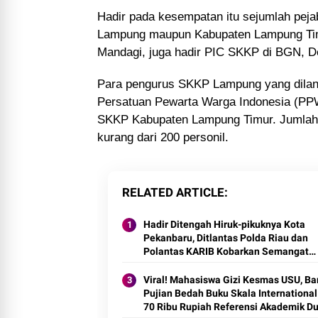
Hadir pada kesempatan itu sejumlah pejab
Lampung maupun Kabupaten Lampung Timu
Mandagi, juga hadir PIC SKKP di BGN, 
Para pengurus SKKP Lampung yang dilanti
Persatuan Pewarta Warga Indonesia (P
SKKP Kabupaten Lampung Timur. Jumlah 
kurang dari 200 personil.
RELATED ARTICLE
Hadir Ditengah Hiruk-pikuknya Kota
Pekanbaru, Ditlantas Polda Riau dan
Polantas KARIB Kobarkan Semangat
Keselamatan, Nasionalisme dan Gree
Policing Jelang HUT RI Ke-81 Tahun
Viral! Mahasiswa Gizi Kesmas USU, Ban
Pujian Bedah Buku Skala International
70 Ribu Rupiah Referensi Akademik D