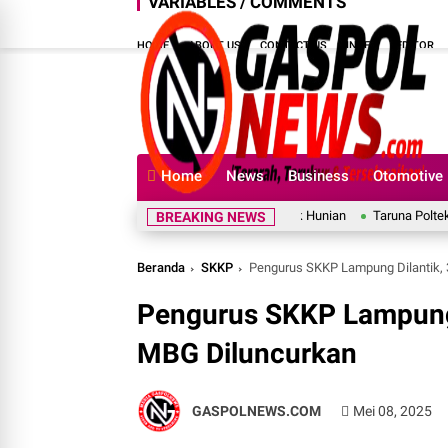
VARIABLES / COMMENTS
HOME
ABOUT US
CONTACT US
INDEX
EDITOR
Home
News
Business
Otomotive
Taruna Poltekip Pamit 
BREAKING NEWS
Beranda
SKKP
Pengurus SKKP Lampung Dilantik, 
Pengurus SKKP Lampung D
MBG Diluncurkan
GASPOLNEWS.COM
Mei 08, 2025