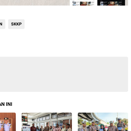
N
SKKP
N INI