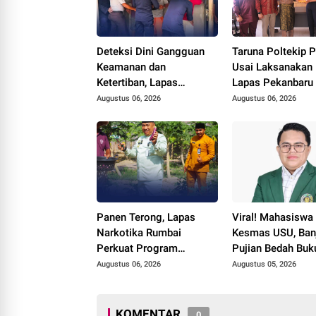
Deteksi Dini Gangguan
Taruna Poltekip 
Keamanan dan
Usai Laksanakan 
Ketertiban, Lapas
Lapas Pekanbaru
Narkotika Rumbai Gelar
Augustus 06, 2026
Augustus 06, 2026
Razia Rutin Blok Hunian
Panen Terong, Lapas
Viral! Mahasiswa 
Narkotika Rumbai
Kesmas USU, Banj
Perkuat Program
Pujian Bedah Buk
Ketahanan Pangan
International dari
Augustus 06, 2026
Augustus 05, 2026
Rupiah Referensi
Akademik Dunia
KOMENTAR
0