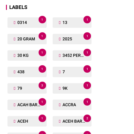
LABELS
1
1
0314
13
1
1
20 GRAM
2025
1
1
30 KG
3452 PERSONIL
1
1
438
7
3
1
79
9K
1
1
ACAH BARAT
ACCRA
1
2
ACEH
ACEH BARAT