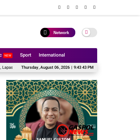
Network
ic
Sport
International
NEW
anbaru Gelar Pemeriksaan Kesehatan Gratis untuk Warga Binaan dan Masyara
Thursday
,
August
06
,
2026
|
9:43 44 PM