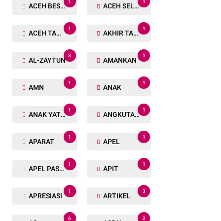
1
1
ACEH BESAR
ACEH SELATAN
1
1
ACEH TAMIANG
AKHIR TAHUN
3
1
AL-ZAYTUN
AMANKAN
1
1
AMN
ANAK
1
1
ANAK YATIM
ANGKUTAN TRANSPORTASI
1
1
APARAT
APEL
1
1
APEL PASUKAN
APIT
1
3
APRESIASI
ARTIKEL
6
2