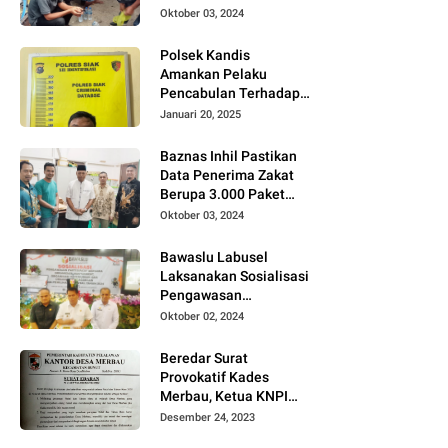
Todongkan Senpi
Oktober 03, 2024
Kepada 3 Orang Warga
Sumberjo
Polsek Kandis
Amankan Pelaku
Pencabulan Terhadap
Dua Anak Kakak-
Januari 20, 2025
beradik di Kamar Mandi
Gereja
Baznas Inhil Pastikan
Data Penerima Zakat
Berupa 3.000 Paket
Premium Boxs Sudah
Oktober 03, 2024
Lengkap
Bawaslu Labusel
Laksanakan Sosialisasi
Pengawasan
Partisipatif kepada
Oktober 02, 2024
Organisasi Masyarakat,
Pemuda Dan Agama
Beredar Surat
Pada pilkada Serentak
Provokatif Kades
2024
Merbau, Ketua KNPI
Riau: "Periksa, Tangkap
Desember 24, 2023
dan Penjarakan!"