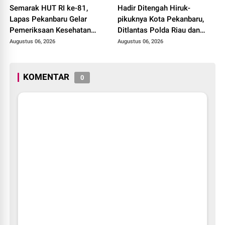
Semarak HUT RI ke-81,
Hadir Ditengah Hiruk-
Lapas Pekanbaru Gelar
pikuknya Kota Pekanbaru,
Pemeriksaan Kesehatan
Ditlantas Polda Riau dan
Gratis untuk Warga Binaan
Polantas KARIB Kobarkan
Augustus 06, 2026
Augustus 06, 2026
dan Masyarakat
Semangat Keselamatan,
Nasionalisme dan Green
Policing Jelang HUT RI Ke-
KOMENTAR
0
81 Tahun