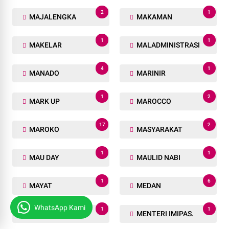
2
1
MAJALENGKA
MAKAMAN
1
1
MAKELAR
MALADMINISTRASI
4
1
MANADO
MARINIR
1
2
MARK UP
MAROCCO
17
2
MAROKO
MASYARAKAT
1
1
MAU DAY
MAULID NABI
1
6
MAYAT
MEDAN
WhatsApp Kami
1
1
MENGGALA SAKTI
MENTERI IMIPAS.