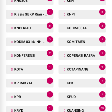
KHUSUS
KKH
1
2
Klasis GBKP Riau - Sumbar.
KNPI
21
2
KNPI RIAU
KODIM 0314
3
1
KODIM 0314/INHIL
KOMITMEN
2
1
KONFERENSI
KOPERASI RASRA
1
9
KOTA
KOTAPINANG
1
1
KP. RAKYAT
KPK
1
1
KPR
KPUD
1
33
KRYD
KUANSING