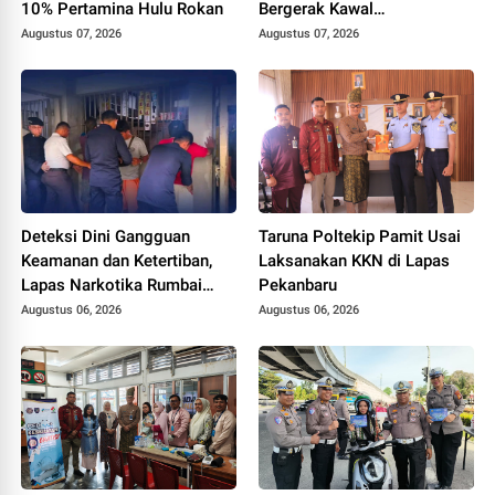
10% Pertamina Hulu Rokan
Bergerak Kawal
Swasembada Pangan
Augustus 07, 2026
Augustus 07, 2026
Deteksi Dini Gangguan
Taruna Poltekip Pamit Usai
Keamanan dan Ketertiban,
Laksanakan KKN di Lapas
Lapas Narkotika Rumbai
Pekanbaru
Gelar Razia Rutin Blok
Augustus 06, 2026
Augustus 06, 2026
Hunian