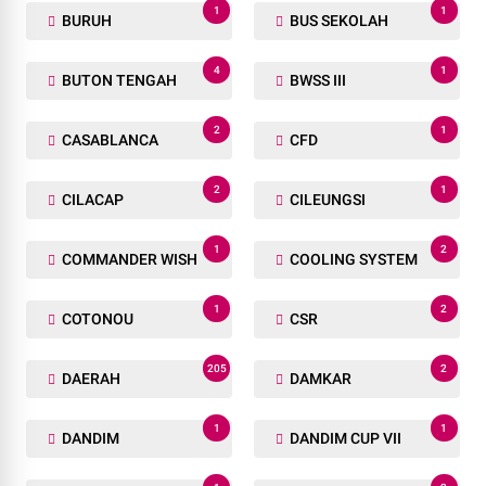
1
1
BURUH
BUS SEKOLAH
4
1
BUTON TENGAH
BWSS III
2
1
CASABLANCA
CFD
2
1
CILACAP
CILEUNGSI
1
2
COMMANDER WISH
COOLING SYSTEM
1
2
COTONOU
CSR
205
2
DAERAH
DAMKAR
1
1
DANDIM
DANDIM CUP VII