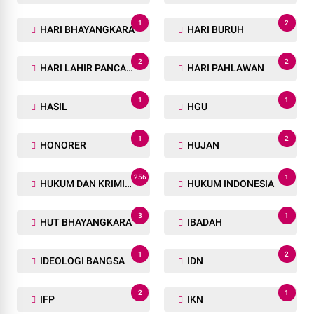
1
2
HARI BHAYANGKARA
HARI BURUH
2
2
HARI LAHIR PANCASILA
HARI PAHLAWAN
1
1
HASIL
HGU
1
2
HONORER
HUJAN
256
1
HUKUM DAN KRIMINAL
HUKUM INDONESIA
3
1
HUT BHAYANGKARA
IBADAH
1
2
IDEOLOGI BANGSA
IDN
2
1
IFP
IKN