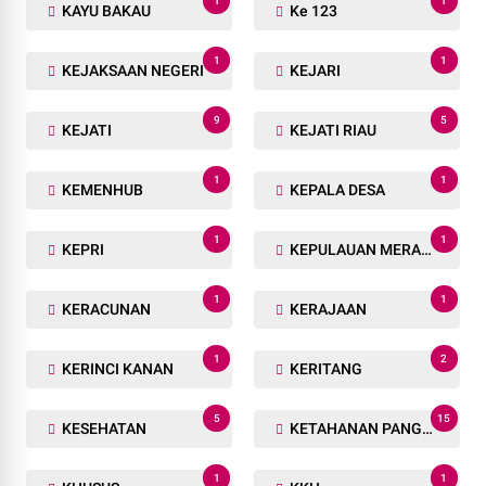
1
1
KAYU BAKAU
Ke 123
1
1
KEJAKSAAN NEGERI
KEJARI
9
5
KEJATI
KEJATI RIAU
1
1
KEMENHUB
KEPALA DESA
1
1
KEPRI
KEPULAUAN MERANTI
1
1
KERACUNAN
KERAJAAN
1
2
KERINCI KANAN
KERITANG
5
15
KESEHATAN
KETAHANAN PANGAN
1
1