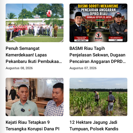
Penuh Semangat
BASMI Riau Tagih
Kemerdekaan! Lapas
Penjelasan Sekwan, Dugaan
Pekanbaru Ikuti Pembukaan
Pencairan Anggaran DPRD
Pekan Olahraga Ditjenpas
Tanpa Prosedur Tuai
Augustus 08, 2026
Augustus 07, 2026
Riau HUT RI ke-81
Sorotan
Kejati Riau Tetapkan 9
12 Hektare Jagung Jadi
Tersangka Korupsi Dana PI
Tumpuan, Polsek Kandis