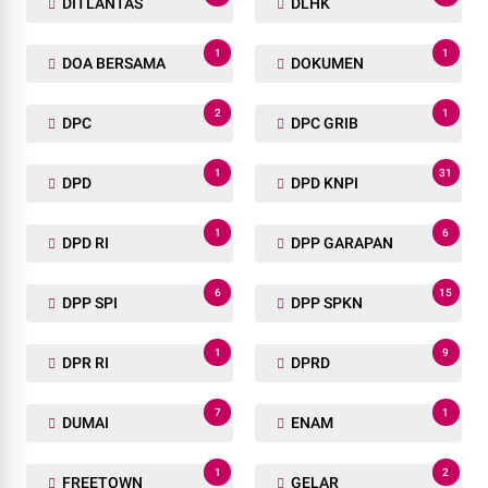
DITLANTAS
DLHK
1
1
DOA BERSAMA
DOKUMEN
2
1
DPC
DPC GRIB
1
31
DPD
DPD KNPI
1
6
DPD RI
DPP GARAPAN
6
15
DPP SPI
DPP SPKN
1
9
DPR RI
DPRD
7
1
DUMAI
ENAM
1
2
FREETOWN
GELAR