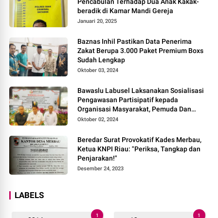
Pencabulan Terhadap Dua Anak Kakak-
beradik di Kamar Mandi Gereja
Januari 20, 2025
Baznas Inhil Pastikan Data Penerima
Zakat Berupa 3.000 Paket Premium Boxs
Sudah Lengkap
Oktober 03, 2024
Bawaslu Labusel Laksanakan Sosialisasi
Pengawasan Partisipatif kepada
Organisasi Masyarakat, Pemuda Dan
Agama Pada pilkada Serentak 2024
Oktober 02, 2024
Beredar Surat Provokatif Kades Merbau,
Ketua KNPI Riau: "Periksa, Tangkap dan
Penjarakan!"
Desember 24, 2023
LABELS
1
1