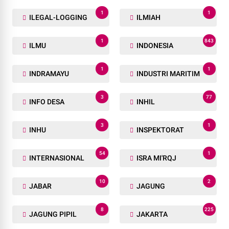
1
1
ILEGAL-LOGGING
ILMIAH
1
843
ILMU
INDONESIA
1
1
INDRAMAYU
INDUSTRI MARITIM
3
77
INFO DESA
INHIL
3
1
INHU
INSPEKTORAT
54
1
INTERNASIONAL
ISRA MI'RQJ
10
2
JABAR
JAGUNG
8
225
JAGUNG PIPIL
JAKARTA