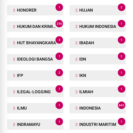
1
2
HONORER
HUJAN
256
1
HUKUM DAN KRIMINAL
HUKUM INDONESIA
3
1
HUT BHAYANGKARA
IBADAH
1
2
IDEOLOGI BANGSA
IDN
2
1
IFP
IKN
1
1
ILEGAL-LOGGING
ILMIAH
1
843
ILMU
INDONESIA
1
1
INDRAMAYU
INDUSTRI MARITIM