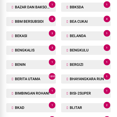
1
1
BAZAR DAN BAKSOS RAMADHAN
BBKSDA
2
4
BBM BERSUBSIDI
BEA CUKAI
3
1
BEKASI
BELANDA
3
1
BENGKALIS
BENGKULU
1
1
BENIN
BERGIZI
1895
1
BERITA UTAMA
BHAYANGKARA RUN
1
1
BIMBINGAN ROHANI
BISI-2SUPER
1
2
BKAD
BLITAR