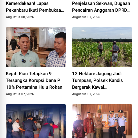
Kemerdekaan! Lapas
Penjelasan Sekwan, Dugaan
Pekanbaru Ikuti Pembukaan
Pencairan Anggaran DPRD
Pekan Olahraga Ditjenpas
Tanpa Prosedur Tuai
Augustus 08, 2026
Augustus 07, 2026
Riau HUT RI ke-81
Sorotan
Kejati Riau Tetapkan 9
12 Hektare Jagung Jadi
Tersangka Korupsi Dana PI
Tumpuan, Polsek Kandis
10% Pertamina Hulu Rokan
Bergerak Kawal
Swasembada Pangan
Augustus 07, 2026
Augustus 07, 2026