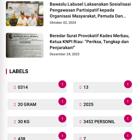
Bawaslu Labusel Laksanakan Sosialisasi
Pengawasan Partisipatif kepada
Organisasi Masyarakat, Pemuda Dan
Agama Pada pilkada Serentak 2024
Oktober 02, 2024
Beredar Surat Provokatif Kades Merbau,
Ketua KNPI Riau: "Periksa, Tangkap dan
Penjarakan!"
Desember 24, 2023
LABELS
1
1
0314
13
1
1
20 GRAM
2025
1
1
30 KG
3452 PERSONIL
1
1
438
7