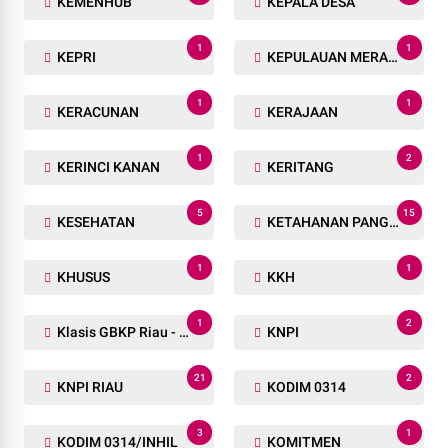
KEMENHUB
KEPALA DESA
1
1
KEPRI
KEPULAUAN MERANTI
1
1
KERACUNAN
KERAJAAN
1
2
KERINCI KANAN
KERITANG
5
15
KESEHATAN
KETAHANAN PANGAN
1
1
KHUSUS
KKH
1
2
Klasis GBKP Riau - Sumbar.
KNPI
21
2
KNPI RIAU
KODIM 0314
3
1
KODIM 0314/INHIL
KOMITMEN