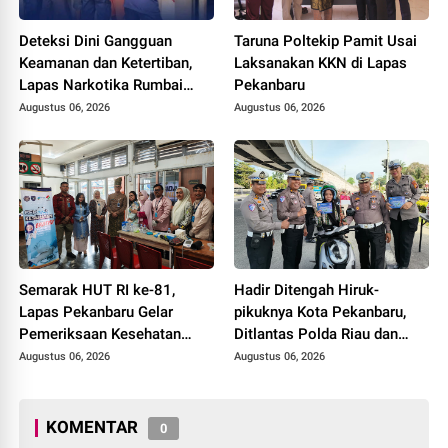
Deteksi Dini Gangguan
Taruna Poltekip Pamit Usai
Keamanan dan Ketertiban,
Laksanakan KKN di Lapas
Lapas Narkotika Rumbai
Pekanbaru
Gelar Razia Rutin Blok
Augustus 06, 2026
Augustus 06, 2026
Hunian
Semarak HUT RI ke-81,
Hadir Ditengah Hiruk-
Lapas Pekanbaru Gelar
pikuknya Kota Pekanbaru,
Pemeriksaan Kesehatan
Ditlantas Polda Riau dan
Gratis untuk Warga Binaan
Polantas KARIB Kobarkan
Augustus 06, 2026
Augustus 06, 2026
dan Masyarakat
Semangat Keselamatan,
Nasionalisme dan Green
Policing Jelang HUT RI Ke-
KOMENTAR
0
81 Tahun