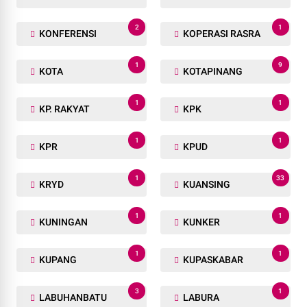
2
1
KONFERENSI
KOPERASI RASRA
1
9
KOTA
KOTAPINANG
1
1
KP. RAKYAT
KPK
1
1
KPR
KPUD
1
33
KRYD
KUANSING
1
1
KUNINGAN
KUNKER
1
1
KUPANG
KUPASKABAR
3
1
LABUHANBATU
LABURA