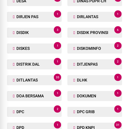
DESA
DINAS PUPR-LH
1
1
DIRJEN PAS
DIRLANTAS
3
6
DISDIK
DISDIK PROVINSI
1
2
DISKES
DISKOMINFO
1
2
DISTRIK DAL
DITJENPAS
35
1
DITLANTAS
DLHK
1
1
DOA BERSAMA
DOKUMEN
2
1
DPC
DPC GRIB
1
31
DPD
DPD KNPI