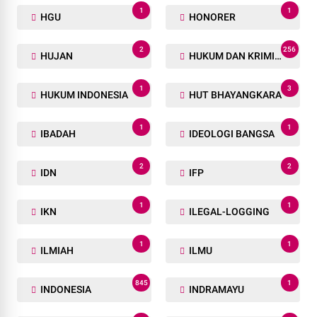
1
1
HGU
HONORER
2
256
HUJAN
HUKUM DAN KRIMINAL
1
3
HUKUM INDONESIA
HUT BHAYANGKARA
1
1
IBADAH
IDEOLOGI BANGSA
2
2
IDN
IFP
1
1
IKN
ILEGAL-LOGGING
1
1
ILMIAH
ILMU
845
1
INDONESIA
INDRAMAYU