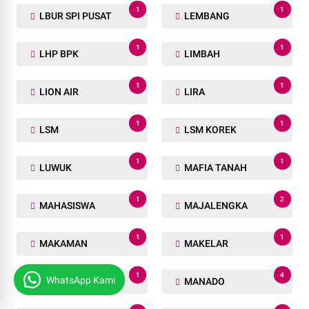
1
1
LBUR SPI PUSAT
LEMBANG
1
1
LHP BPK
LIMBAH
1
1
LION AIR
LIRA
1
1
LSM
LSM KOREK
1
1
LUWUK
MAFIA TANAH
1
2
MAHASISWA
MAJALENGKA
1
1
MAKAMAN
MAKELAR
1
4
WhatsApp Kami
MALADMINISTRASI
MANADO