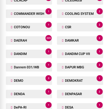
CILACAP
CILEUNGSI
1
2
COMMANDER WISH
COOLING SYSTEM
1
2
COTONOU
CSR
205
2
DAERAH
DAMKAR
1
1
DANDIM
DANDIM CUP VII
1
2
Danrem 031/WB
DAPUR MBG
3
1
DEMO
DEMOKRAT
1
2
DENDA
DENPASAR
1
1
DePA-RI
DESA