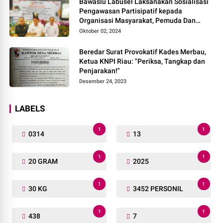
Bawaslu Labusel Laksanakan Sosialisasi
Pengawasan Partisipatif kepada
Organisasi Masyarakat, Pemuda Dan
Agama Pada pilkada Serentak 2024
Oktober 02, 2024
Beredar Surat Provokatif Kades Merbau,
Ketua KNPI Riau: "Periksa, Tangkap dan
Penjarakan!"
Desember 24, 2023
LABELS
1
1
0314
13
1
1
20 GRAM
2025
1
1
30 KG
3452 PERSONIL
1
1
438
7