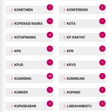
1
2
KOMITMEN
KONFERENSI
1
1
KOPERASI RASRA
KOTA
9
1
KOTAPINANG
KP. RAKYAT
1
1
KPK
KPR
1
1
KPUD
KRYD
33
1
KUANSING
KUNINGAN
1
1
KUNKER
KUPANG
1
3
KUPASKABAR
LABUHANBATU