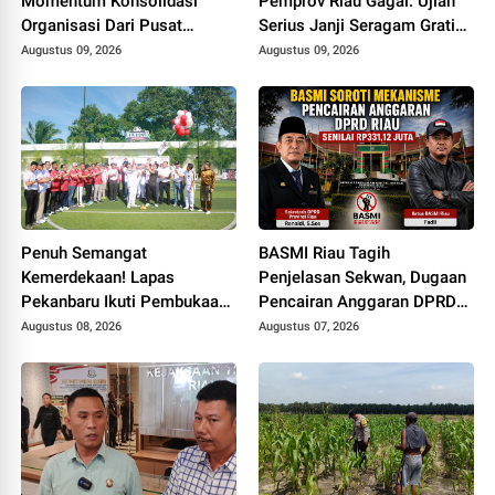
Momentum Konsolidasi
Pemprov Riau Gagal: Ujian
Organisasi Dari Pusat
Serius Janji Seragam Gratis
Sampai ke Daerah
di Bumi Lancang Kuning
Augustus 09, 2026
Augustus 09, 2026
Penuh Semangat
BASMI Riau Tagih
Kemerdekaan! Lapas
Penjelasan Sekwan, Dugaan
Pekanbaru Ikuti Pembukaan
Pencairan Anggaran DPRD
Pekan Olahraga Ditjenpas
Tanpa Prosedur Tuai
Augustus 08, 2026
Augustus 07, 2026
Riau HUT RI ke-81
Sorotan