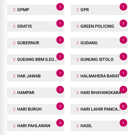
1
1
GPMP
GPR
1
2
GRATIS
GREEN POLICING
2
1
GUBERNUR
GUDANG
1
1
GUDANG BBM ILEGAL
GUNUNG SITOLO
1
1
HAK JAWAB
HALMAHERA BARAT
1
1
HAMPAR
HARI BHAYANGKARA
2
2
HARI BURUH
HARI LAHIR PANCASILA
2
1
HARI PAHLAWAN
HASIL