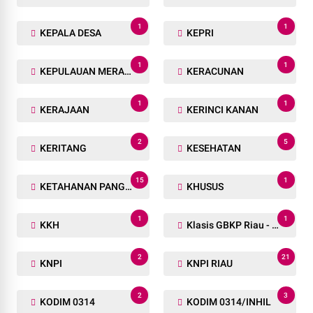
1
1
KEPALA DESA
KEPRI
1
1
KEPULAUAN MERANTI
KERACUNAN
1
1
KERAJAAN
KERINCI KANAN
2
5
KERITANG
KESEHATAN
15
1
KETAHANAN PANGAN
KHUSUS
1
1
KKH
Klasis GBKP Riau - Sumbar.
2
21
KNPI
KNPI RIAU
2
3
KODIM 0314
KODIM 0314/INHIL