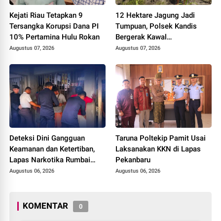
Kejati Riau Tetapkan 9
12 Hektare Jagung Jadi
Tersangka Korupsi Dana PI
Tumpuan, Polsek Kandis
10% Pertamina Hulu Rokan
Bergerak Kawal
Swasembada Pangan
Augustus 07, 2026
Augustus 07, 2026
Deteksi Dini Gangguan
Taruna Poltekip Pamit Usai
Keamanan dan Ketertiban,
Laksanakan KKN di Lapas
Lapas Narkotika Rumbai
Pekanbaru
Gelar Razia Rutin Blok
Augustus 06, 2026
Augustus 06, 2026
Hunian
KOMENTAR
0