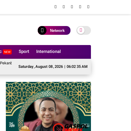
Network
ic
Sport
International
NEW
uti Pembukaan Pekan Olahraga Ditjenpas Riau HUT RI ke-81
BASMI Riau 
Saturday
,
August
08
,
2026
|
06:02 37 AM