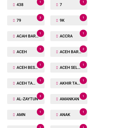
1
1
438
7
3
1
79
9K
1
1
ACAH BARAT
ACCRA
1
2
ACEH
ACEH BARAT
1
1
ACEH BESAR
ACEH SELATAN
1
1
ACEH TAMIANG
AKHIR TAHUN
3
1
AL-ZAYTUN
AMANKAN
1
1
AMN
ANAK
1
1