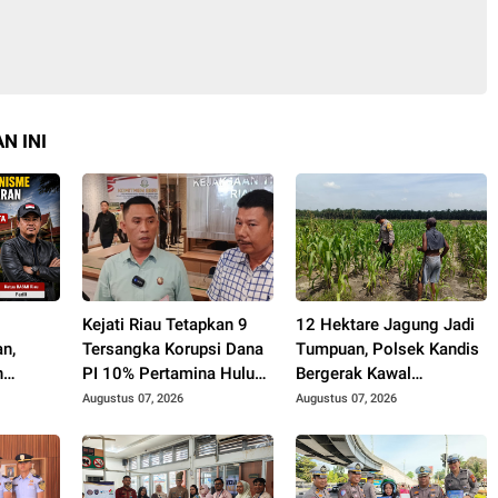
N INI
h
Kejati Riau Tetapkan 9
12 Hektare Jagung Jadi
n,
Tersangka Korupsi Dana
Tumpuan, Polsek Kandis
n
PI 10% Pertamina Hulu
Bergerak Kawal
Tanpa
Rokan
Swasembada Pangan
Augustus 07, 2026
Augustus 07, 2026
rotan