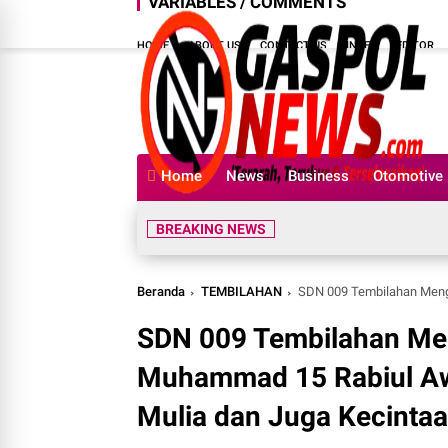
VARIABLES / COMMENTS
HOME
ABOUT US
CONTACT US
INDEX
EDITOR
Home
News
Business
Otomotive
BREAKING NEWS
Beranda
TEMBILAHAN
SDN 009 Tembilahan Mengadakan Peringata
SDN 009 Tembilahan Me
Muhammad 15 Rabiul Aw
Mulia dan Juga Kecint