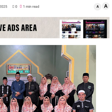
A
 2025
0
1 min read
A