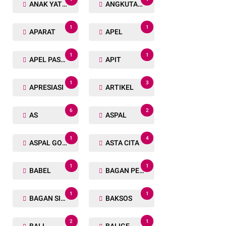
ANAK YATIM
ANGKUTAN TRANSPORTASI
1
1
APARAT
APEL
1
1
APEL PASUKAN
APIT
1
3
APRESIASI
ARTIKEL
6
2
AS
ASPAL
1
4
ASPAL GORENG
ASTA CITA
1
1
BABEL
BAGAN PETE
1
1
BAGAN SIAPIN API
BAKSOS
2
1