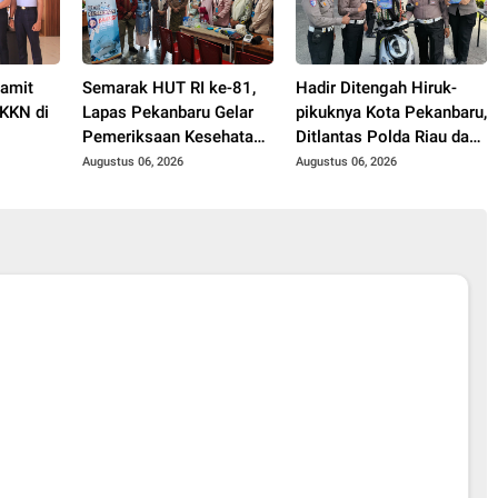
Pamit
Semarak HUT RI ke-81,
Hadir Ditengah Hiruk-
KKN di
Lapas Pekanbaru Gelar
pikuknya Kota Pekanbaru,
Pemeriksaan Kesehatan
Ditlantas Polda Riau dan
Gratis untuk Warga
Polantas KARIB Kobarkan
Augustus 06, 2026
Augustus 06, 2026
Binaan dan Masyarakat
Semangat Keselamatan,
Nasionalisme dan Green
Policing Jelang HUT RI
Ke-81 Tahun