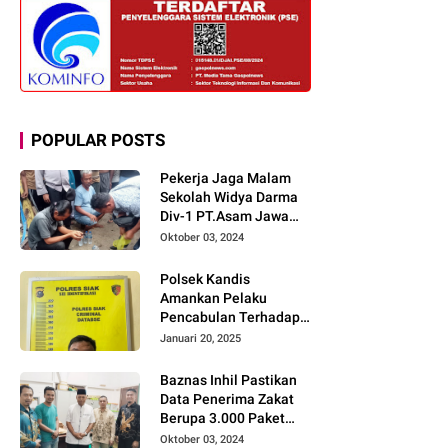
POPULAR POSTS
Pekerja Jaga Malam
Sekolah Widya Darma
Div-1 PT.Asam Jawa
Todongkan Senpi
Oktober 03, 2024
Kepada 3 Orang Warga
Sumberjo
Polsek Kandis
Amankan Pelaku
Pencabulan Terhadap
Dua Anak Kakak-
Januari 20, 2025
beradik di Kamar Mandi
Gereja
Baznas Inhil Pastikan
Data Penerima Zakat
Berupa 3.000 Paket
Premium Boxs Sudah
Oktober 03, 2024