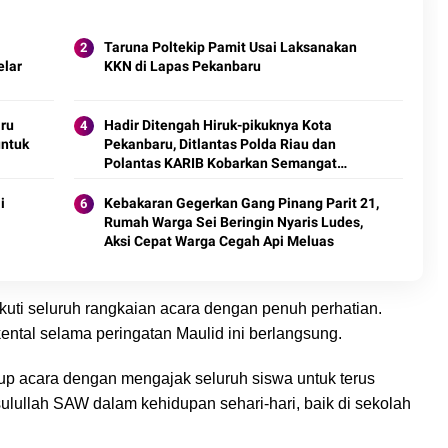
Taruna Poltekip Pamit Usai Laksanakan
elar
KKN di Lapas Pekanbaru
ru
Hadir Ditengah Hiruk-pikuknya Kota
untuk
Pekanbaru, Ditlantas Polda Riau dan
Polantas KARIB Kobarkan Semangat
Keselamatan, Nasionalisme dan Green
Policing Jelang HUT RI Ke-81 Tahun
i
Kebakaran Gegerkan Gang Pinang Parit 21,
Rumah Warga Sei Beringin Nyaris Ludes,
Aksi Cepat Warga Cegah Api Meluas
ikuti seluruh rangkaian acara dengan penuh perhatian.
ental selama peringatan Maulid ini berlangsung.
up acara dengan mengajak seluruh siswa untuk terus
ulullah SAW dalam kehidupan sehari-hari, baik di sekolah