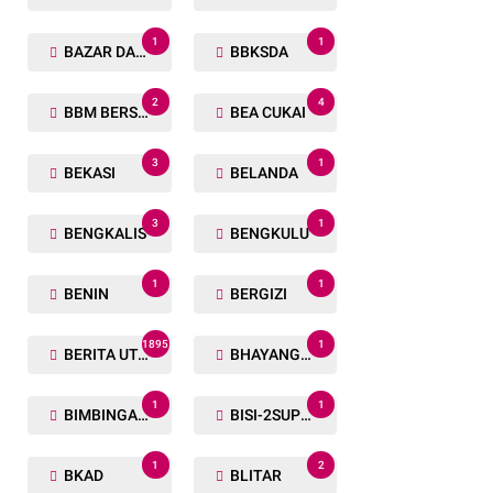
1
1
BAZAR DAN BAKSOS RAMADHAN
BBKSDA
2
4
BBM BERSUBSIDI
BEA CUKAI
3
1
BEKASI
BELANDA
3
1
BENGKALIS
BENGKULU
1
1
BENIN
BERGIZI
1895
1
BERITA UTAMA
BHAYANGKARA RUN
1
1
BIMBINGAN ROHANI
BISI-2SUPER
1
2
BKAD
BLITAR