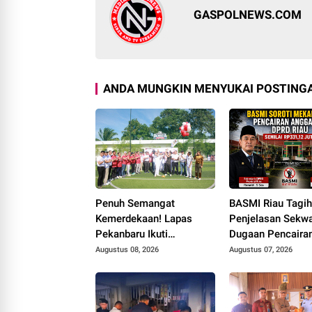
GASPOLNEWS.COM
ANDA MUNGKIN MENYUKAI POSTINGA
Penuh Semangat
BASMI Riau Tagi
Kemerdekaan! Lapas
Penjelasan Sekwa
Pekanbaru Ikuti
Dugaan Pencaira
Pembukaan Pekan
Anggaran DPRD 
Augustus 08, 2026
Augustus 07, 2026
Olahraga Ditjenpas Riau
Prosedur Tuai So
HUT RI ke-81