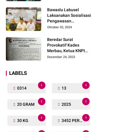
Lengkap
Bawaslu Labusel
Laksanakan Sosialisasi
Pengawasan
Partisipatif kepada
Oktober 02, 2024
Organisasi Masyarakat,
Pemuda Dan Agama
Beredar Surat
Pada pilkada Serentak
Provokatif Kades
2024
Merbau, Ketua KNPI
Riau: "Periksa, Tangkap
Desember 24, 2023
dan Penjarakan!"
LABELS
1
1
0314
13
1
1
20 GRAM
2025
1
1
30 KG
3452 PERSONIL