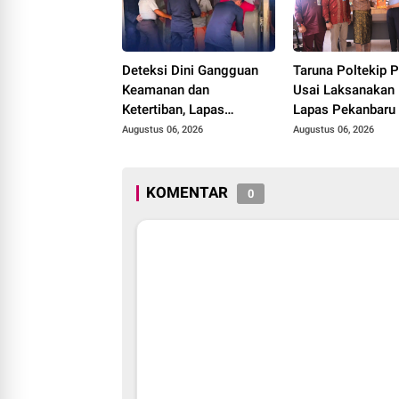
Deteksi Dini Gangguan
Taruna Poltekip 
Keamanan dan
Usai Laksanakan 
Ketertiban, Lapas
Lapas Pekanbaru
Narkotika Rumbai Gelar
Augustus 06, 2026
Augustus 06, 2026
Razia Rutin Blok Hunian
KOMENTAR
0