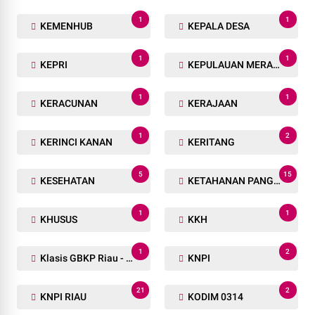
1
1
KEMENHUB
KEPALA DESA
1
1
KEPRI
KEPULAUAN MERANTI
1
1
KERACUNAN
KERAJAAN
1
2
KERINCI KANAN
KERITANG
5
15
KESEHATAN
KETAHANAN PANGAN
1
1
KHUSUS
KKH
1
2
Klasis GBKP Riau - Sumbar.
KNPI
21
2
KNPI RIAU
KODIM 0314