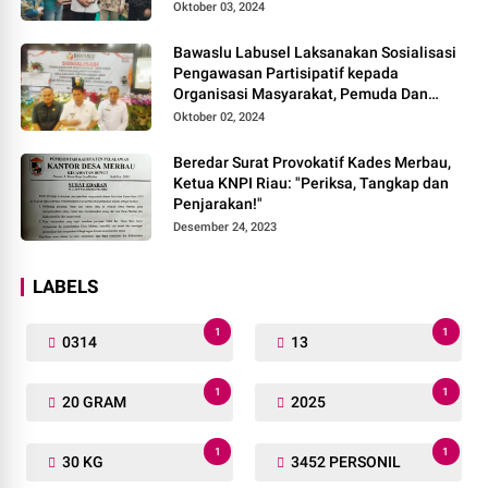
Oktober 03, 2024
Bawaslu Labusel Laksanakan Sosialisasi
Pengawasan Partisipatif kepada
Organisasi Masyarakat, Pemuda Dan
Agama Pada pilkada Serentak 2024
Oktober 02, 2024
Beredar Surat Provokatif Kades Merbau,
Ketua KNPI Riau: "Periksa, Tangkap dan
Penjarakan!"
Desember 24, 2023
LABELS
1
1
0314
13
1
1
20 GRAM
2025
1
1
30 KG
3452 PERSONIL