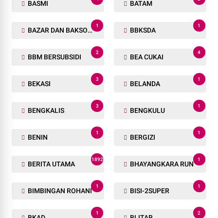
BASMI
BATAM
1
1
BAZAR DAN BAKSOS RAMADHAN
BBKSDA
2
4
BBM BERSUBSIDI
BEA CUKAI
3
1
BEKASI
BELANDA
3
1
BENGKALIS
BENGKULU
1
1
BENIN
BERGIZI
1892
1
BERITA UTAMA
BHAYANGKARA RUN
1
1
BIMBINGAN ROHANI
BISI-2SUPER
1
2
BKAD
BLITAR