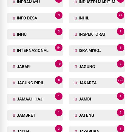
INDRAMAYU
INDUSTRI MARITIM
3
77
INFO DESA
INHIL
3
1
INHU
INSPEKTORAT
54
1
INTERNASIONAL
ISRA MI'RQJ
10
2
JABAR
JAGUNG
8
225
JAGUNG PIPIL
JAKARTA
1
4
JAMAAH HAJI
JAMBI
1
6
JAMBRET
JATENG
3
1
JATIM
JAYAPURA