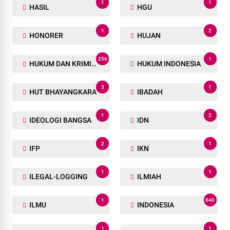
1
1
HASIL
HGU
1
2
HONORER
HUJAN
256
1
HUKUM DAN KRIMINAL
HUKUM INDONESIA
3
1
HUT BHAYANGKARA
IBADAH
1
2
IDEOLOGI BANGSA
IDN
2
1
IFP
IKN
1
1
ILEGAL-LOGGING
ILMIAH
1
840
ILMU
INDONESIA
1
1