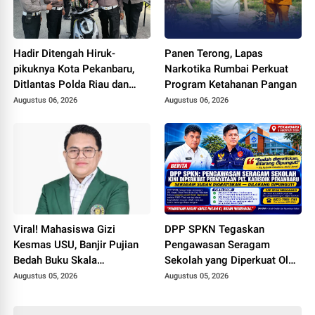
Hadir Ditengah Hiruk-
Panen Terong, Lapas
pikuknya Kota Pekanbaru,
Narkotika Rumbai Perkuat
Ditlantas Polda Riau dan
Program Ketahanan Pangan
Polantas KARIB Kobarkan
Augustus 06, 2026
Augustus 06, 2026
Semangat Keselamatan,
Nasionalisme dan Green
Policing Jelang HUT RI Ke-
81 Tahun
Viral! Mahasiswa Gizi
DPP SPKN Tegaskan
Kesmas USU, Banjir Pujian
Pengawasan Seragam
Bedah Buku Skala
Sekolah yang Diperkuat Oleh
International dari 70 Ribu
Peryataan Plt. KADISDIK
Augustus 05, 2026
Augustus 05, 2026
Rupiah Referensi Akademik
Kota Pekanbaru Seragam
Dunia
Digratiskan