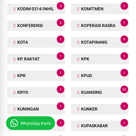
3
1
KODIM 0314/INHIL
KOMITMEN
2
1
KONFERENSI
KOPERASI RASRA
1
9
KOTA
KOTAPINANG
1
1
KP. RAKYAT
KPK
1
1
KPR
KPUD
1
33
KRYD
KUANSING
1
1
KUNINGAN
KUNKER
WhatsApp Kami
1
1
KUPANG
KUPASKABAR