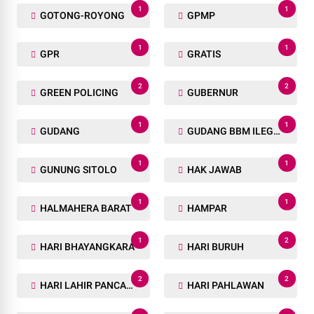
1
1
GOTONG-ROYONG
GPMP
1
1
GPR
GRATIS
2
2
GREEN POLICING
GUBERNUR
1
1
GUDANG
GUDANG BBM ILEGAL
1
1
GUNUNG SITOLO
HAK JAWAB
1
1
HALMAHERA BARAT
HAMPAR
1
2
HARI BHAYANGKARA
HARI BURUH
2
2
HARI LAHIR PANCASILA
HARI PAHLAWAN