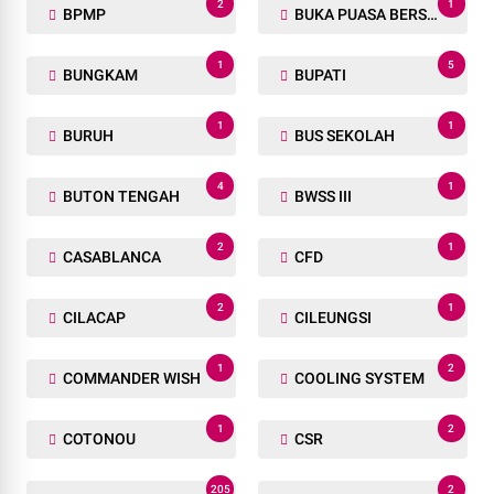
2
1
BPMP
BUKA PUASA BERSAMA
1
5
BUNGKAM
BUPATI
1
1
BURUH
BUS SEKOLAH
4
1
BUTON TENGAH
BWSS III
2
1
CASABLANCA
CFD
2
1
CILACAP
CILEUNGSI
1
2
COMMANDER WISH
COOLING SYSTEM
1
2
COTONOU
CSR
205
2