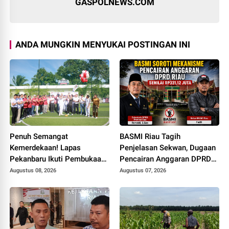
GASPOLNEWS.COM
ANDA MUNGKIN MENYUKAI POSTINGAN INI
Penuh Semangat
BASMI Riau Tagih
Kemerdekaan! Lapas
Penjelasan Sekwan, Dugaan
Pekanbaru Ikuti Pembukaan
Pencairan Anggaran DPRD
Pekan Olahraga Ditjenpas
Tanpa Prosedur Tuai
Augustus 08, 2026
Augustus 07, 2026
Riau HUT RI ke-81
Sorotan