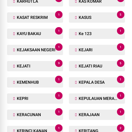
KARHUTLA
KAS KOMAR
1
5
KASAT RESKRIM
KASUS
1
1
KAYU BAKAU
Ke 123
1
1
KEJAKSAAN NEGERI
KEJARI
9
5
KEJATI
KEJATI RIAU
1
1
KEMENHUB
KEPALA DESA
1
1
KEPRI
KEPULAUAN MERANTI
1
1
KERACUNAN
KERAJAAN
1
2
KERINCI KANAN
KERITANG