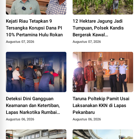
Kejati Riau Tetapkan 9
12 Hektare Jagung Jadi
Tersangka Korupsi Dana PI
Tumpuan, Polsek Kandis
10% Pertamina Hulu Rokan
Bergerak Kawal
Swasembada Pangan
Augustus 07, 2026
Augustus 07, 2026
Deteksi Dini Gangguan
Taruna Poltekip Pamit Usai
Keamanan dan Ketertiban,
Laksanakan KKN di Lapas
Lapas Narkotika Rumbai
Pekanbaru
Gelar Razia Rutin Blok
Augustus 06, 2026
Augustus 06, 2026
Hunian