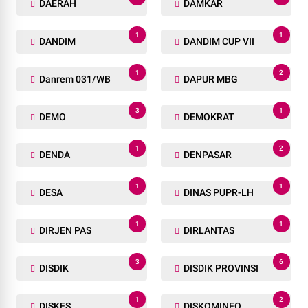
DAERAH
DAMKAR
1
1
DANDIM
DANDIM CUP VII
1
2
Danrem 031/WB
DAPUR MBG
3
1
DEMO
DEMOKRAT
1
2
DENDA
DENPASAR
1
1
DESA
DINAS PUPR-LH
1
1
DIRJEN PAS
DIRLANTAS
3
6
DISDIK
DISDIK PROVINSI
1
2
DISKES
DISKOMINFO