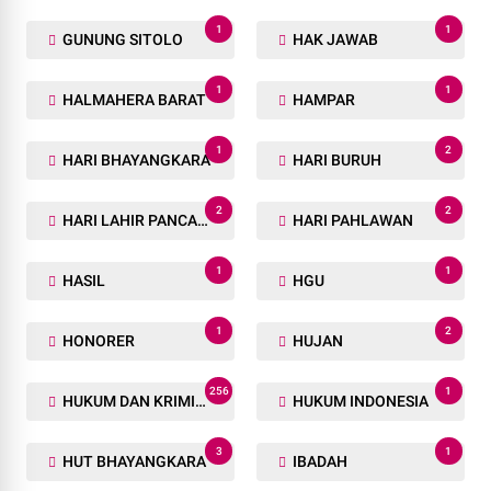
1
1
GUNUNG SITOLO
HAK JAWAB
1
1
HALMAHERA BARAT
HAMPAR
1
2
HARI BHAYANGKARA
HARI BURUH
2
2
HARI LAHIR PANCASILA
HARI PAHLAWAN
1
1
HASIL
HGU
1
2
HONORER
HUJAN
256
1
HUKUM DAN KRIMINAL
HUKUM INDONESIA
3
1
HUT BHAYANGKARA
IBADAH