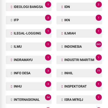
1
2
IDEOLOGI BANGSA
IDN
2
1
IFP
IKN
1
1
ILEGAL-LOGGING
ILMIAH
1
843
ILMU
INDONESIA
1
1
INDRAMAYU
INDUSTRI MARITIM
3
77
INFO DESA
INHIL
3
1
INHU
INSPEKTORAT
54
1
INTERNASIONAL
ISRA MI'RQJ