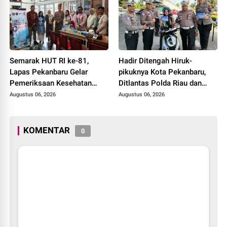
Semarak HUT RI ke-81,
Hadir Ditengah Hiruk-
Lapas Pekanbaru Gelar
pikuknya Kota Pekanbaru,
Pemeriksaan Kesehatan
Ditlantas Polda Riau dan
Gratis untuk Warga Binaan
Polantas KARIB Kobarkan
Augustus 06, 2026
Augustus 06, 2026
dan Masyarakat
Semangat Keselamatan,
Nasionalisme dan Green
Policing Jelang HUT RI Ke-
KOMENTAR
0
81 Tahun