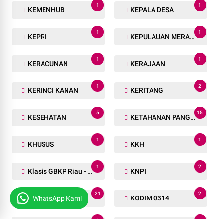
1
1
KEMENHUB
KEPALA DESA
1
1
KEPRI
KEPULAUAN MERANTI
1
1
KERACUNAN
KERAJAAN
1
2
KERINCI KANAN
KERITANG
5
15
KESEHATAN
KETAHANAN PANGAN
1
1
KHUSUS
KKH
1
2
Klasis GBKP Riau - Sumbar.
KNPI
21
2
KNPI RIAU
KODIM 0314
WhatsApp Kami