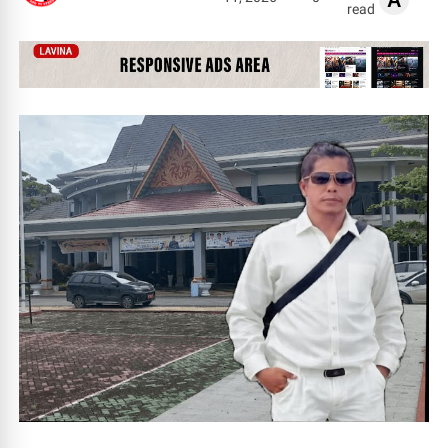
A
read