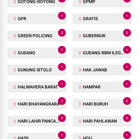
GOTONG-ROYONG
GPMP
1
1
GPR
GRATIS
2
2
GREEN POLICING
GUBERNUR
1
1
GUDANG
GUDANG BBM ILEGAL
1
1
GUNUNG SITOLO
HAK JAWAB
1
1
HALMAHERA BARAT
HAMPAR
1
2
HARI BHAYANGKARA
HARI BURUH
2
2
HARI LAHIR PANCASILA
HARI PAHLAWAN
1
1
HASIL
HGU