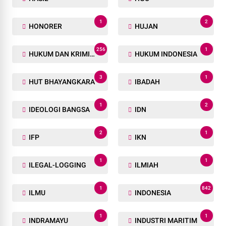
1
2
HONORER
HUJAN
256
1
HUKUM DAN KRIMINAL
HUKUM INDONESIA
3
1
HUT BHAYANGKARA
IBADAH
1
2
IDEOLOGI BANGSA
IDN
2
1
IFP
IKN
1
1
ILEGAL-LOGGING
ILMIAH
1
842
ILMU
INDONESIA
1
1
INDRAMAYU
INDUSTRI MARITIM