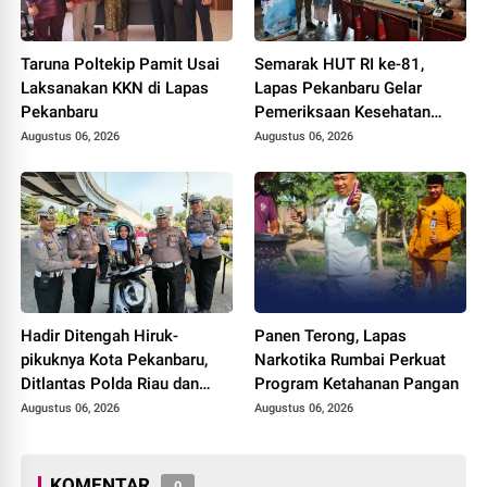
Taruna Poltekip Pamit Usai
Semarak HUT RI ke-81,
Laksanakan KKN di Lapas
Lapas Pekanbaru Gelar
Pekanbaru
Pemeriksaan Kesehatan
Gratis untuk Warga Binaan
Augustus 06, 2026
Augustus 06, 2026
dan Masyarakat
Hadir Ditengah Hiruk-
Panen Terong, Lapas
pikuknya Kota Pekanbaru,
Narkotika Rumbai Perkuat
Ditlantas Polda Riau dan
Program Ketahanan Pangan
Polantas KARIB Kobarkan
Augustus 06, 2026
Augustus 06, 2026
Semangat Keselamatan,
Nasionalisme dan Green
Policing Jelang HUT RI Ke-
KOMENTAR
0