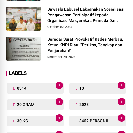
Bawaslu Labusel Laksanakan Sosialisasi
Pengawasan Partisipatif kepada
Organisasi Masyarakat, Pemuda Dan
Agama Pada pilkada Serentak 2024
Oktober 02, 2024
Beredar Surat Provokatif Kades Merbau,
Ketua KNPI Riau: "Periksa, Tangkap dan
Penjarakan!"
Desember 24, 2023
LABELS
1
1
0314
13
1
1
20 GRAM
2025
1
1
30 KG
3452 PERSONIL