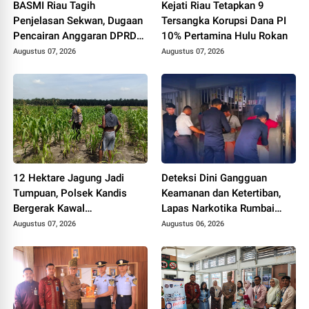
BASMI Riau Tagih
Kejati Riau Tetapkan 9
Penjelasan Sekwan, Dugaan
Tersangka Korupsi Dana PI
Pencairan Anggaran DPRD
10% Pertamina Hulu Rokan
Tanpa Prosedur Tuai
Augustus 07, 2026
Augustus 07, 2026
Sorotan
12 Hektare Jagung Jadi
Deteksi Dini Gangguan
Tumpuan, Polsek Kandis
Keamanan dan Ketertiban,
Bergerak Kawal
Lapas Narkotika Rumbai
Swasembada Pangan
Gelar Razia Rutin Blok
Augustus 07, 2026
Augustus 06, 2026
Hunian