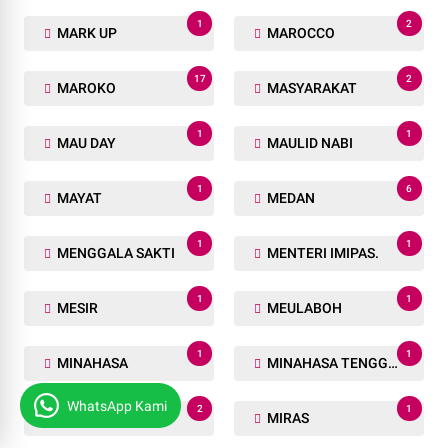
1
2
MARK UP
MAROCCO
17
2
MAROKO
MASYARAKAT
1
1
MAU DAY
MAULID NABI
1
6
MAYAT
MEDAN
1
1
MENGGALA SAKTI
MENTERI IMIPAS.
1
1
MESIR
MEULABOH
1
1
MINAHASA
MINAHASA TENGGARA
WhatsApp Kami
2
1
MINAS
MIRAS