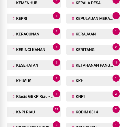
1
1
KEMENHUB
KEPALA DESA
1
1
KEPRI
KEPULAUAN MERANTI
1
1
KERACUNAN
KERAJAAN
1
2
KERINCI KANAN
KERITANG
5
15
KESEHATAN
KETAHANAN PANGAN
1
1
KHUSUS
KKH
1
2
Klasis GBKP Riau - Sumbar.
KNPI
21
2
KNPI RIAU
KODIM 0314
3
1