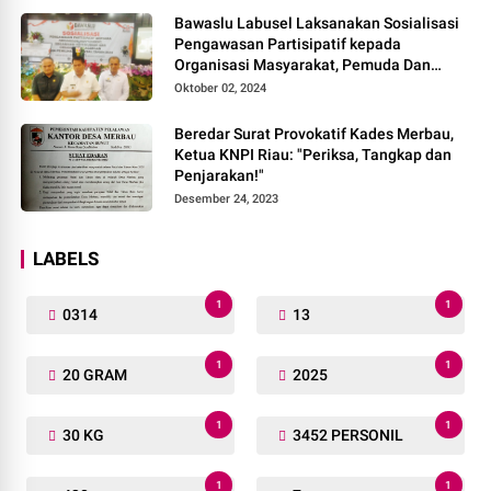
Bawaslu Labusel Laksanakan Sosialisasi
Pengawasan Partisipatif kepada
Organisasi Masyarakat, Pemuda Dan
Agama Pada pilkada Serentak 2024
Oktober 02, 2024
Beredar Surat Provokatif Kades Merbau,
Ketua KNPI Riau: "Periksa, Tangkap dan
Penjarakan!"
Desember 24, 2023
LABELS
1
1
0314
13
1
1
20 GRAM
2025
1
1
30 KG
3452 PERSONIL
1
1