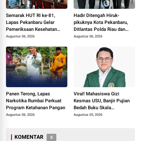
Semarak HUT RI ke-81,
Hadir Ditengah Hiruk-
Lapas Pekanbaru Gelar
pikuknya Kota Pekanbaru,
Pemeriksaan Kesehatan
Ditlantas Polda Riau dan
Gratis untuk Warga Binaan
Polantas KARIB Kobarkan
Augustus 06, 2026
Augustus 06, 2026
dan Masyarakat
Semangat Keselamatan,
Nasionalisme dan Green
Policing Jelang HUT RI Ke-
81 Tahun
Panen Terong, Lapas
Viral! Mahasiswa Gizi
Narkotika Rumbai Perkuat
Kesmas USU, Banjir Pujian
Program Ketahanan Pangan
Bedah Buku Skala
International dari 70 Ribu
Augustus 06, 2026
Augustus 05, 2026
Rupiah Referensi Akademik
Dunia
KOMENTAR
0