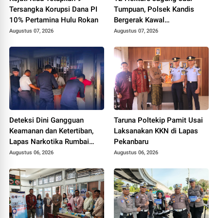
Tersangka Korupsi Dana PI
Tumpuan, Polsek Kandis
10% Pertamina Hulu Rokan
Bergerak Kawal
Swasembada Pangan
Augustus 07, 2026
Augustus 07, 2026
Deteksi Dini Gangguan
Taruna Poltekip Pamit Usai
Keamanan dan Ketertiban,
Laksanakan KKN di Lapas
Lapas Narkotika Rumbai
Pekanbaru
Gelar Razia Rutin Blok
Augustus 06, 2026
Augustus 06, 2026
Hunian