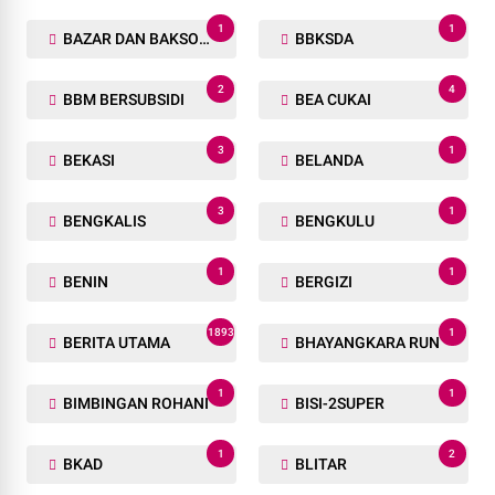
1
1
BAZAR DAN BAKSOS RAMADHAN
BBKSDA
2
4
BBM BERSUBSIDI
BEA CUKAI
3
1
BEKASI
BELANDA
3
1
BENGKALIS
BENGKULU
1
1
BENIN
BERGIZI
1893
1
BERITA UTAMA
BHAYANGKARA RUN
1
1
BIMBINGAN ROHANI
BISI-2SUPER
1
2
BKAD
BLITAR