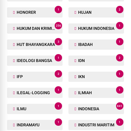
1
2
HONORER
HUJAN
256
1
HUKUM DAN KRIMINAL
HUKUM INDONESIA
3
1
HUT BHAYANGKARA
IBADAH
1
2
IDEOLOGI BANGSA
IDN
2
1
IFP
IKN
1
1
ILEGAL-LOGGING
ILMIAH
1
841
ILMU
INDONESIA
1
1
INDRAMAYU
INDUSTRI MARITIM