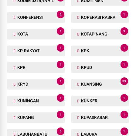
KODIM 0314/INHIL
KOMITMEN
2
1
KONFERENSI
KOPERASI RASRA
1
9
KOTA
KOTAPINANG
1
1
KP. RAKYAT
KPK
1
1
KPR
KPUD
1
33
KRYD
KUANSING
1
1
KUNINGAN
KUNKER
1
1
KUPANG
KUPASKABAR
3
1
LABUHANBATU
LABURA