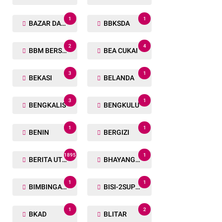
1
1
BAZAR DAN BAKSOS RAMADHAN
BBKSDA
2
4
BBM BERSUBSIDI
BEA CUKAI
3
1
BEKASI
BELANDA
3
1
BENGKALIS
BENGKULU
1
1
BENIN
BERGIZI
1895
1
BERITA UTAMA
BHAYANGKARA RUN
1
1
BIMBINGAN ROHANI
BISI-2SUPER
1
2
BKAD
BLITAR