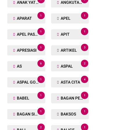
ANAK YATIM
ANGKUTAN TRANSPORTASI
1
1
APARAT
APEL
1
1
APEL PASUKAN
APIT
1
3
APRESIASI
ARTIKEL
6
2
AS
ASPAL
1
4
ASPAL GORENG
ASTA CITA
1
1
BABEL
BAGAN PETE
1
1
BAGAN SIAPIN API
BAKSOS
2
1