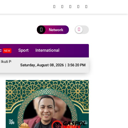
Network
ic
Sport
International
NEW
an Pekan Olahraga Ditjenpas Riau HUT RI ke-81
BASMI Riau Tagih Penje
Saturday
,
August
08
,
2026
|
3:56 21 PM