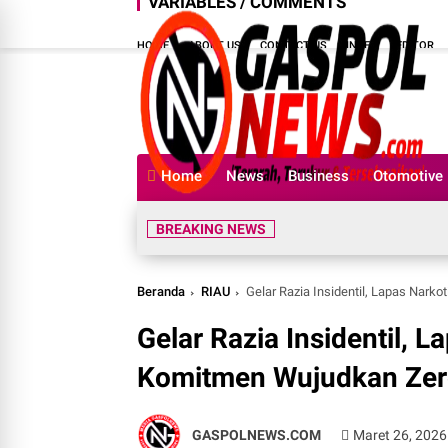
VARIABLES / COMMENTS
HOME
ABOUT US
CONTACT US
INDEX
EDITOR
Home
News
Business
Otomotive
BREAKING NEWS
Beranda
RIAU
Gelar Razia Insidentil, Lapas Nark
Gelar Razia Insidentil, 
Komitmen Wujudkan Zero
GASPOLNEWS.COM
Maret 26, 2026