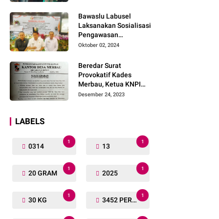
Lengkap
Bawaslu Labusel
Laksanakan Sosialisasi
Pengawasan
Partisipatif kepada
Oktober 02, 2024
Organisasi Masyarakat,
Pemuda Dan Agama
Beredar Surat
Pada pilkada Serentak
Provokatif Kades
2024
Merbau, Ketua KNPI
Riau: "Periksa, Tangkap
Desember 24, 2023
dan Penjarakan!"
LABELS
1
1
0314
13
1
1
20 GRAM
2025
1
1
30 KG
3452 PERSONIL