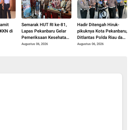
Pamit
Semarak HUT RI ke-81,
Hadir Ditengah Hiruk-
KKN di
Lapas Pekanbaru Gelar
pikuknya Kota Pekanbaru,
Pemeriksaan Kesehatan
Ditlantas Polda Riau dan
Gratis untuk Warga
Polantas KARIB Kobarkan
Augustus 06, 2026
Augustus 06, 2026
Binaan dan Masyarakat
Semangat Keselamatan,
Nasionalisme dan Green
Policing Jelang HUT RI
Ke-81 Tahun