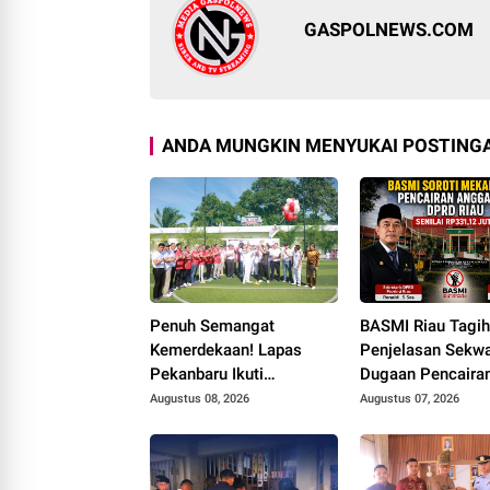
GASPOLNEWS.COM
ANDA MUNGKIN MENYUKAI POSTINGA
Penuh Semangat
BASMI Riau Tagi
Kemerdekaan! Lapas
Penjelasan Sekwa
Pekanbaru Ikuti
Dugaan Pencaira
Pembukaan Pekan
Anggaran DPRD 
Augustus 08, 2026
Augustus 07, 2026
Olahraga Ditjenpas Riau
Prosedur Tuai So
HUT RI ke-81