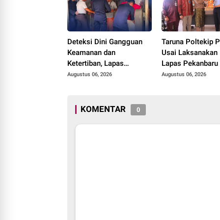
Deteksi Dini Gangguan
Taruna Poltekip 
Keamanan dan
Usai Laksanakan 
Ketertiban, Lapas
Lapas Pekanbaru
Narkotika Rumbai Gelar
Augustus 06, 2026
Augustus 06, 2026
Razia Rutin Blok Hunian
KOMENTAR
0