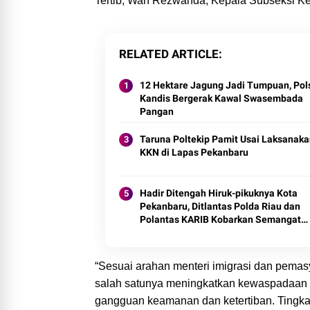
Tertib, Wan Rezwanda, Kepala Subseksi Ke
RELATED ARTICLE
12 Hektare Jagung Jadi Tumpuan, Pol
Kandis Bergerak Kawal Swasembada
Pangan
Taruna Poltekip Pamit Usai Laksanak
KKN di Lapas Pekanbaru
Hadir Ditengah Hiruk-pikuknya Kota
Pekanbaru, Ditlantas Polda Riau dan
Polantas KARIB Kobarkan Semangat
Keselamatan, Nasionalisme dan Gree
Policing Jelang HUT RI Ke-81 Tahun
“Sesuai arahan menteri imigrasi dan pemasy
salah satunya meningkatkan kewaspadaan d
gangguan keamanan dan ketertiban. Tingkatk