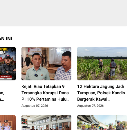
N INI
h
Kejati Riau Tetapkan 9
12 Hektare Jagung Jadi
n,
Tersangka Korupsi Dana
Tumpuan, Polsek Kandis
n
PI 10% Pertamina Hulu
Bergerak Kawal
Tanpa
Rokan
Swasembada Pangan
Augustus 07, 2026
Augustus 07, 2026
rotan