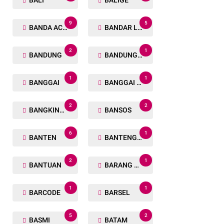
BALI
BALIGE
9
5
BANDA ACEH
BANDAR LAMPUNG
2
1
BANDUNG
BANDUNG BARAT
1
1
BANGGAI
BANGGAI LAUT
2
2
BANGKINANG
BANSOS
6
1
BANTEN
BANTENG RAIDERS
2
1
BANTUAN
BARANG TUAKA
1
1
BARCODE
BARSEL
5
2
BASMI
BATAM