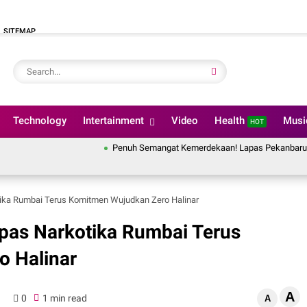
SITEMAP
Technology
Intertainment
Video
Health
Mus
HOT
Penuh Semangat Kemerdekaan! Lapas Pekanbaru Ikuti Pembuka
otika Rumbai Terus Komitmen Wujudkan Zero Halinar
Lapas Narkotika Rumbai Terus
 Halinar
A
0
1 min read
A