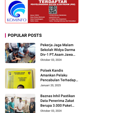
POPULAR POSTS
Pekerja Jaga Malam
Sekolah Widya Darma
Div-1 PT.Asam Jawa
Todongkan Senpi
Oktober 03, 2024
Kepada 3 Orang Warga
Sumberjo
Polsek Kandis
Amankan Pelaku
Pencabulan Terhadap
Dua Anak Kakak-
Januari 20, 2025
beradik di Kamar Mandi
Gereja
Baznas Inhil Pastikan
Data Penerima Zakat
Berupa 3.000 Paket
Premium Boxs Sudah
Oktober 03, 2024