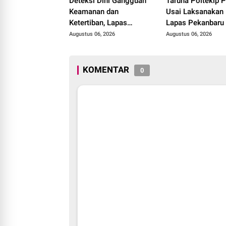
Deteksi Dini Gangguan
Taruna Poltekip 
Keamanan dan
Usai Laksanakan 
Ketertiban, Lapas
Lapas Pekanbaru
Narkotika Rumbai Gelar
Augustus 06, 2026
Augustus 06, 2026
Razia Rutin Blok Hunian
KOMENTAR
0