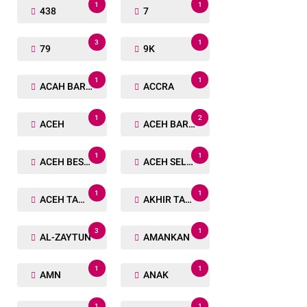
1
1
438
7
3
1
79
9K
1
1
ACAH BARAT
ACCRA
1
2
ACEH
ACEH BARAT
1
1
ACEH BESAR
ACEH SELATAN
1
1
ACEH TAMIANG
AKHIR TAHUN
3
1
AL-ZAYTUN
AMANKAN
1
1
AMN
ANAK
1
1