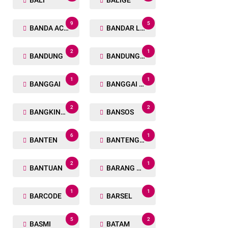
BALI
BALIGE
9
5
BANDA ACEH
BANDAR LAMPUNG
2
1
BANDUNG
BANDUNG BARAT
1
1
BANGGAI
BANGGAI LAUT
2
2
BANGKINANG
BANSOS
6
1
BANTEN
BANTENG RAIDERS
2
1
BANTUAN
BARANG TUAKA
1
1
BARCODE
BARSEL
5
2
BASMI
BATAM