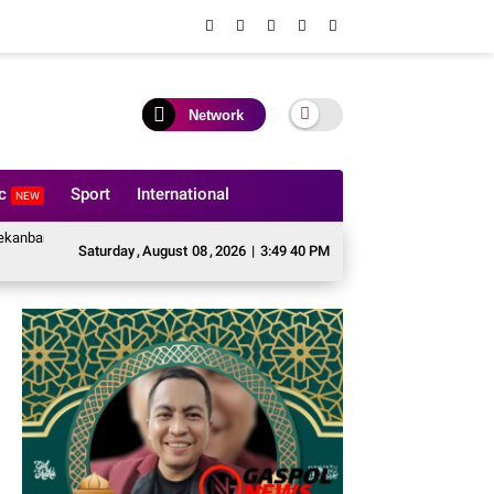
Network
ic
Sport
International
NEW
ti Pembukaan Pekan Olahraga Ditjenpas Riau HUT RI ke-81
BASMI Riau Ta
Saturday
,
August
08
,
2026
|
3:49 41 PM