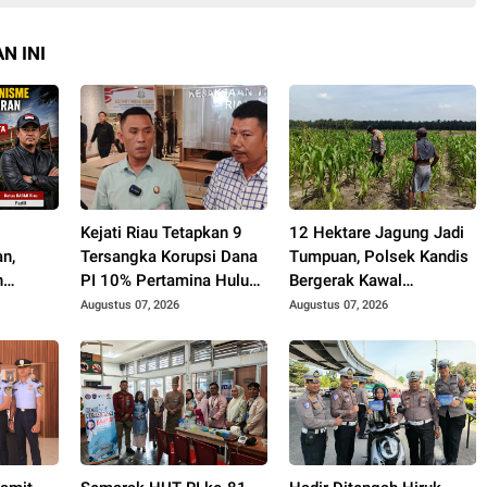
N INI
h
Kejati Riau Tetapkan 9
12 Hektare Jagung Jadi
n,
Tersangka Korupsi Dana
Tumpuan, Polsek Kandis
n
PI 10% Pertamina Hulu
Bergerak Kawal
Tanpa
Rokan
Swasembada Pangan
Augustus 07, 2026
Augustus 07, 2026
rotan