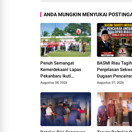
ANDA MUNGKIN MENYUKAI POSTINGA
Penuh Semangat
BASMI Riau Tagi
Kemerdekaan! Lapas
Penjelasan Sekwa
Pekanbaru Ikuti
Dugaan Pencaira
Pembukaan Pekan
Anggaran DPRD 
Augustus 08, 2026
Augustus 07, 2026
Olahraga Ditjenpas Riau
Prosedur Tuai So
HUT RI ke-81