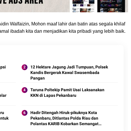
in Walfaizin, Mohon maaf lahir dan batin atas segala khilaf
l ibadah kita dan menjadikan kita pribadi yang lebih baik.
upsi
12 Hektare Jagung Jadi Tumpuan, Polsek
Kandis Bergerak Kawal Swasembada
Pangan
Taruna Poltekip Pamit Usai Laksanakan
elar
KKN di Lapas Pekanbaru
ru
Hadir Ditengah Hiruk-pikuknya Kota
untuk
Pekanbaru, Ditlantas Polda Riau dan
Polantas KARIB Kobarkan Semangat
Keselamatan, Nasionalisme dan Green