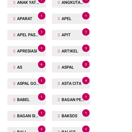
ANAK YATIM
ANGKUTAN TRANSPORTASI
1
1
APARAT
APEL
1
1
APEL PASUKAN
APIT
1
3
APRESIASI
ARTIKEL
6
2
AS
ASPAL
1
4
ASPAL GORENG
ASTA CITA
1
1
BABEL
BAGAN PETE
1
1
BAGAN SIAPIN API
BAKSOS
2
1