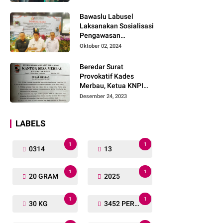
Lengkap
Bawaslu Labusel
Laksanakan Sosialisasi
Pengawasan
Partisipatif kepada
Oktober 02, 2024
Organisasi Masyarakat,
Pemuda Dan Agama
Beredar Surat
Pada pilkada Serentak
Provokatif Kades
2024
Merbau, Ketua KNPI
Riau: "Periksa, Tangkap
Desember 24, 2023
dan Penjarakan!"
LABELS
1
1
0314
13
1
1
20 GRAM
2025
1
1
30 KG
3452 PERSONIL