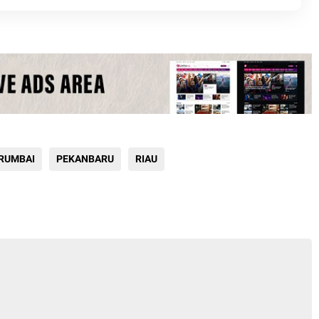
Policing Jelang HUT RI Ke-81 Tahun
 RUMBAI
PEKANBARU
RIAU