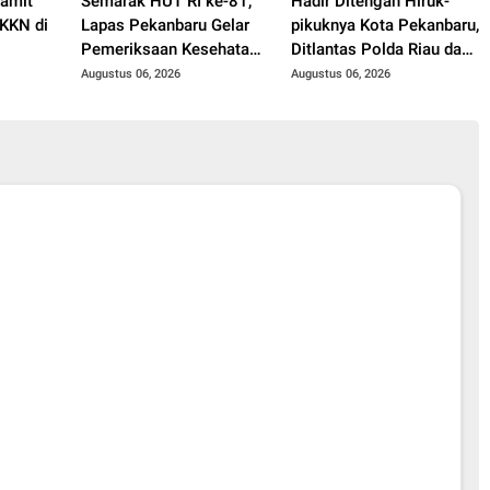
Pamit
Semarak HUT RI ke-81,
Hadir Ditengah Hiruk-
KKN di
Lapas Pekanbaru Gelar
pikuknya Kota Pekanbaru,
Pemeriksaan Kesehatan
Ditlantas Polda Riau dan
Gratis untuk Warga
Polantas KARIB Kobarkan
Augustus 06, 2026
Augustus 06, 2026
Binaan dan Masyarakat
Semangat Keselamatan,
Nasionalisme dan Green
Policing Jelang HUT RI
Ke-81 Tahun