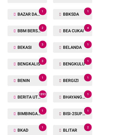
1
1
BAZAR DAN BAKSOS RAMADHAN
BBKSDA
2
4
BBM BERSUBSIDI
BEA CUKAI
3
1
BEKASI
BELANDA
3
1
BENGKALIS
BENGKULU
1
1
BENIN
BERGIZI
1895
1
BERITA UTAMA
BHAYANGKARA RUN
1
1
BIMBINGAN ROHANI
BISI-2SUPER
1
2
BKAD
BLITAR