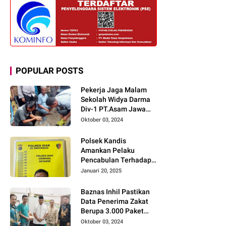
POPULAR POSTS
Pekerja Jaga Malam
Sekolah Widya Darma
Div-1 PT.Asam Jawa
Todongkan Senpi
Oktober 03, 2024
Kepada 3 Orang Warga
Sumberjo
Polsek Kandis
Amankan Pelaku
Pencabulan Terhadap
Dua Anak Kakak-
Januari 20, 2025
beradik di Kamar Mandi
Gereja
Baznas Inhil Pastikan
Data Penerima Zakat
Berupa 3.000 Paket
Premium Boxs Sudah
Oktober 03, 2024