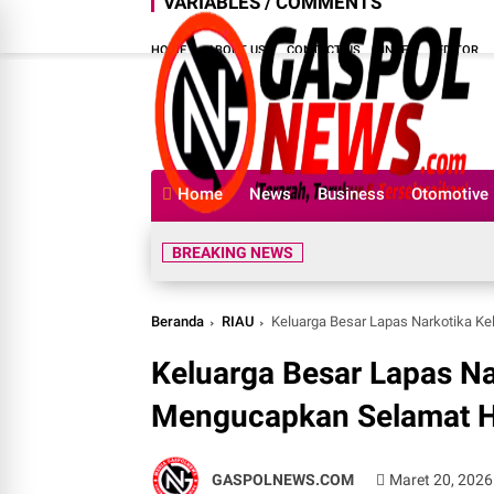
VARIABLES / COMMENTS
HOME
ABOUT US
CONTACT US
INDEX
EDITOR
Home
News
Business
Otomotive
BREAKING NEWS
Beranda
RIAU
Keluarga Besar Lapas Narkotika Ke
Keluarga Besar Lapas Na
Mengucapkan Selamat Har
GASPOLNEWS.COM
Maret 20, 2026