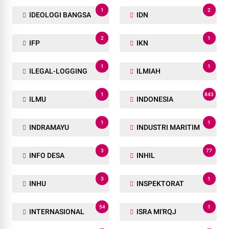
1
2
IDEOLOGI BANGSA
IDN
2
1
IFP
IKN
1
1
ILEGAL-LOGGING
ILMIAH
1
843
ILMU
INDONESIA
1
1
INDRAMAYU
INDUSTRI MARITIM
3
77
INFO DESA
INHIL
3
1
INHU
INSPEKTORAT
54
1
INTERNASIONAL
ISRA MI'RQJ