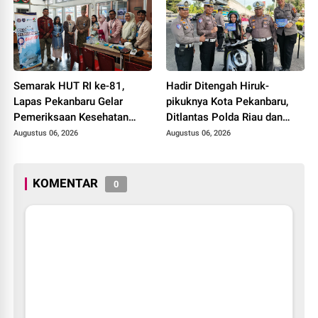
Semarak HUT RI ke-81,
Hadir Ditengah Hiruk-
Lapas Pekanbaru Gelar
pikuknya Kota Pekanbaru,
Pemeriksaan Kesehatan
Ditlantas Polda Riau dan
Gratis untuk Warga Binaan
Polantas KARIB Kobarkan
Augustus 06, 2026
Augustus 06, 2026
dan Masyarakat
Semangat Keselamatan,
Nasionalisme dan Green
Policing Jelang HUT RI Ke-
KOMENTAR
0
81 Tahun