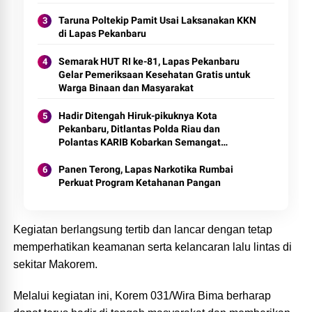
Taruna Poltekip Pamit Usai Laksanakan KKN
di Lapas Pekanbaru
Semarak HUT RI ke-81, Lapas Pekanbaru
Gelar Pemeriksaan Kesehatan Gratis untuk
Warga Binaan dan Masyarakat
Hadir Ditengah Hiruk-pikuknya Kota
Pekanbaru, Ditlantas Polda Riau dan
Polantas KARIB Kobarkan Semangat
Keselamatan, Nasionalisme dan Green
Policing Jelang HUT RI Ke-81 Tahun
Panen Terong, Lapas Narkotika Rumbai
Perkuat Program Ketahanan Pangan
Kegiatan berlangsung tertib dan lancar dengan tetap
memperhatikan keamanan serta kelancaran lalu lintas di
sekitar Makorem.
Melalui kegiatan ini, Korem 031/Wira Bima berharap