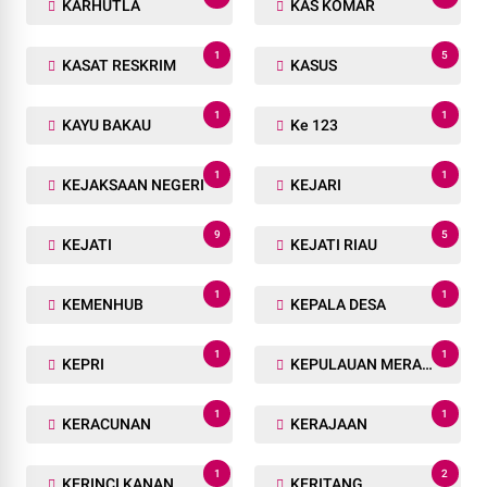
KARHUTLA
KAS KOMAR
1
5
KASAT RESKRIM
KASUS
1
1
KAYU BAKAU
Ke 123
1
1
KEJAKSAAN NEGERI
KEJARI
9
5
KEJATI
KEJATI RIAU
1
1
KEMENHUB
KEPALA DESA
1
1
KEPRI
KEPULAUAN MERANTI
1
1
KERACUNAN
KERAJAAN
1
2
KERINCI KANAN
KERITANG