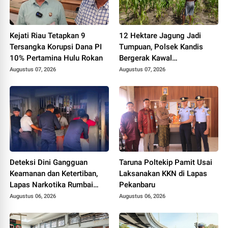
Kejati Riau Tetapkan 9
12 Hektare Jagung Jadi
Tersangka Korupsi Dana PI
Tumpuan, Polsek Kandis
10% Pertamina Hulu Rokan
Bergerak Kawal
Swasembada Pangan
Augustus 07, 2026
Augustus 07, 2026
Deteksi Dini Gangguan
Taruna Poltekip Pamit Usai
Keamanan dan Ketertiban,
Laksanakan KKN di Lapas
Lapas Narkotika Rumbai
Pekanbaru
Gelar Razia Rutin Blok
Augustus 06, 2026
Augustus 06, 2026
Hunian