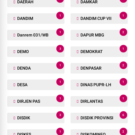
DAERAH
DAMKAR
1
1
DANDIM
DANDIM CUP VII
1
2
Danrem 031/WB
DAPUR MBG
3
1
DEMO
DEMOKRAT
1
2
DENDA
DENPASAR
1
1
DESA
DINAS PUPR-LH
1
1
DIRJEN PAS
DIRLANTAS
3
6
DISDIK
DISDIK PROVINSI
1
2
DISKES
DISKOMINFO