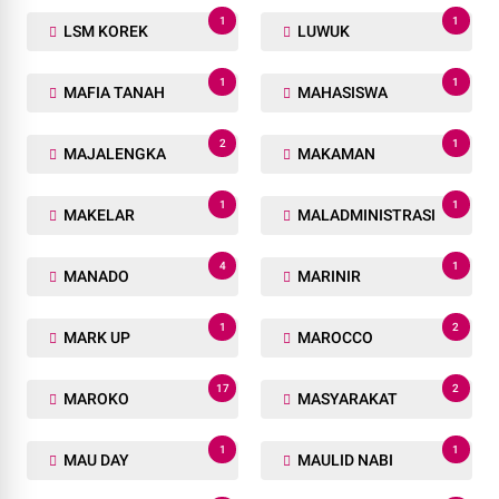
1
1
LSM KOREK
LUWUK
1
1
MAFIA TANAH
MAHASISWA
2
1
MAJALENGKA
MAKAMAN
1
1
MAKELAR
MALADMINISTRASI
4
1
MANADO
MARINIR
1
2
MARK UP
MAROCCO
17
2
MAROKO
MASYARAKAT
1
1
MAU DAY
MAULID NABI