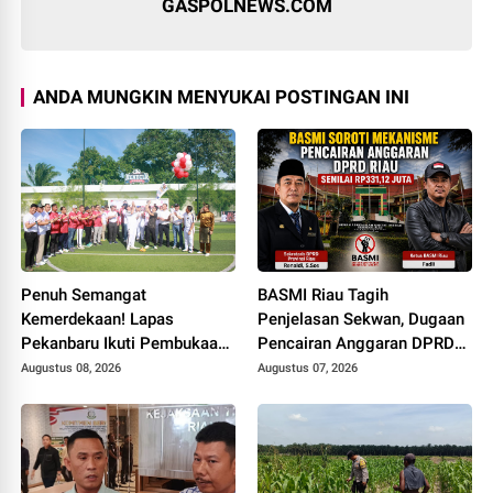
GASPOLNEWS.COM
ANDA MUNGKIN MENYUKAI POSTINGAN INI
Penuh Semangat
BASMI Riau Tagih
Kemerdekaan! Lapas
Penjelasan Sekwan, Dugaan
Pekanbaru Ikuti Pembukaan
Pencairan Anggaran DPRD
Pekan Olahraga Ditjenpas
Tanpa Prosedur Tuai
Augustus 08, 2026
Augustus 07, 2026
Riau HUT RI ke-81
Sorotan