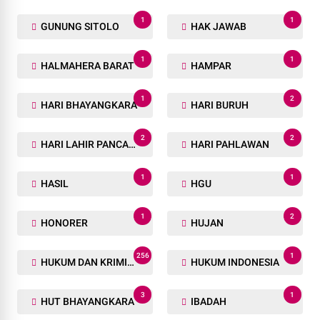
1
1
GUNUNG SITOLO
HAK JAWAB
1
1
HALMAHERA BARAT
HAMPAR
1
2
HARI BHAYANGKARA
HARI BURUH
2
2
HARI LAHIR PANCASILA
HARI PAHLAWAN
1
1
HASIL
HGU
1
2
HONORER
HUJAN
256
1
HUKUM DAN KRIMINAL
HUKUM INDONESIA
3
1
HUT BHAYANGKARA
IBADAH