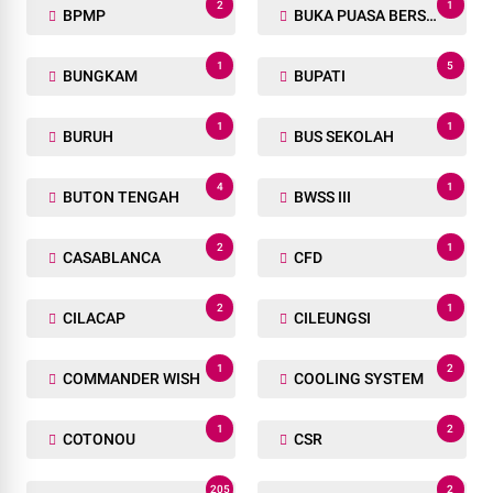
2
1
BPMP
BUKA PUASA BERSAMA
1
5
BUNGKAM
BUPATI
1
1
BURUH
BUS SEKOLAH
4
1
BUTON TENGAH
BWSS III
2
1
CASABLANCA
CFD
2
1
CILACAP
CILEUNGSI
1
2
COMMANDER WISH
COOLING SYSTEM
1
2
COTONOU
CSR
205
2