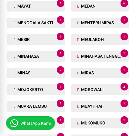
1
6
MAYAT
MEDAN
1
1
MENGGALA SAKTI
MENTERI IMIPAS.
1
1
MESIR
MEULABOH
1
1
MINAHASA
MINAHASA TENGGARA
2
1
MINAS
MIRAS
1
2
MOJOKERTO
MOROWALI
1
1
MUARA LEMBU
MUAYTHAI
1
1
MUI
MUKOMUKO
WhatsApp Kami