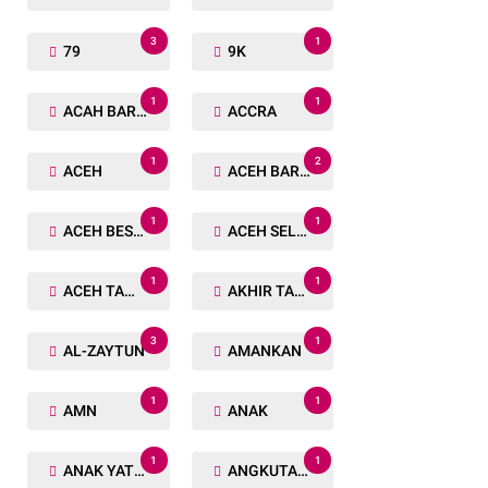
3
1
79
9K
1
1
ACAH BARAT
ACCRA
1
2
ACEH
ACEH BARAT
1
1
ACEH BESAR
ACEH SELATAN
1
1
ACEH TAMIANG
AKHIR TAHUN
3
1
AL-ZAYTUN
AMANKAN
1
1
AMN
ANAK
1
1
ANAK YATIM
ANGKUTAN TRANSPORTASI