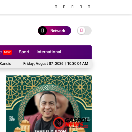
Network
ic
Sport
International
NEW
rak Kawal Swasembada Pangan
Friday
,
August
07
,
2026
Deteksi Dini Gangguan Keamanan dan Keterti
|
10:30 06 AM