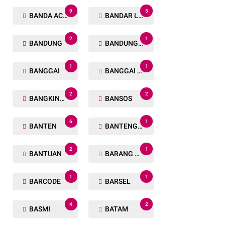
9
5
BANDA ACEH
BANDAR LAMPUNG
2
1
BANDUNG
BANDUNG BARAT
1
1
BANGGAI
BANGGAI LAUT
2
2
BANGKINANG
BANSOS
6
1
BANTEN
BANTENG RAIDERS
2
1
BANTUAN
BARANG TUAKA
1
1
BARCODE
BARSEL
4
2
BASMI
BATAM