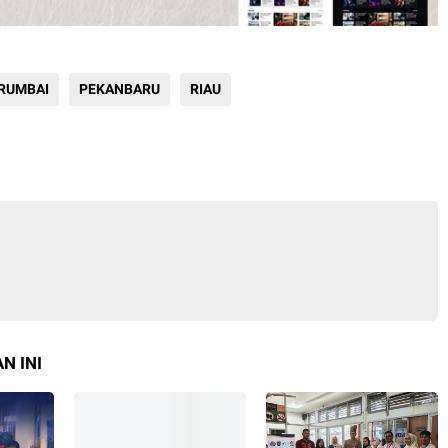
 RUMBAI
PEKANBARU
RIAU
N INI