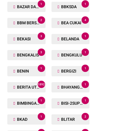
1
1
BAZAR DAN BAKSOS RAMADHAN
BBKSDA
2
4
BBM BERSUBSIDI
BEA CUKAI
3
1
BEKASI
BELANDA
3
1
BENGKALIS
BENGKULU
1
1
BENIN
BERGIZI
1892
1
BERITA UTAMA
BHAYANGKARA RUN
1
1
BIMBINGAN ROHANI
BISI-2SUPER
1
2
BKAD
BLITAR