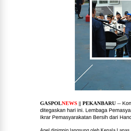
GASPOL
NEWS
|| PEKANBARU
-- Kom
ditegaskan hari ini. Lembaga Pemasya
Ikrar Pemasyarakatan Bersih dari Hand
Apel dipimpin langsung oleh Kepala Lapas N