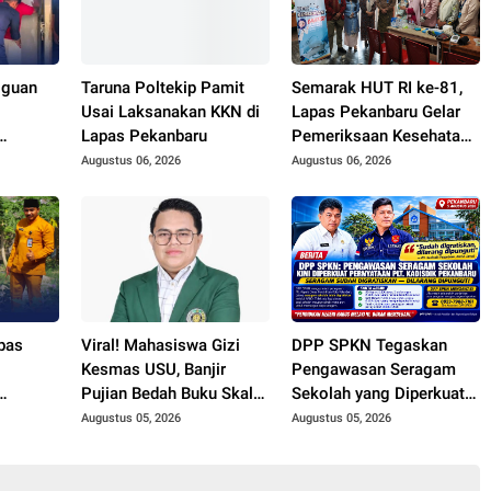
gguan
Taruna Poltekip Pamit
Semarak HUT RI ke-81,
Usai Laksanakan KKN di
Lapas Pekanbaru Gelar
Lapas Pekanbaru
Pemeriksaan Kesehatan
 Gelar
Gratis untuk Warga
Augustus 06, 2026
Augustus 06, 2026
Hunian
Binaan dan Masyarakat
pas
Viral! Mahasiswa Gizi
DPP SPKN Tegaskan
i
Kesmas USU, Banjir
Pengawasan Seragam
Pujian Bedah Buku Skala
Sekolah yang Diperkuat
n
International dari 70 Ribu
Oleh Peryataan Plt.
Augustus 05, 2026
Augustus 05, 2026
Rupiah Referensi
KADISDIK Kota
Akademik Dunia
Pekanbaru Seragam
Digratiskan