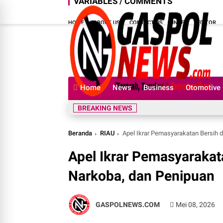
VARIABLES / COMMENTS
HOME
ABOUT US
CONTACT US
INDEX
EDITOR
Home
News
Business
Otomotive
BREAKING NEWS
Beranda
RIAU
Apel Ikrar Pemasyarakatan Bersih d
Apel Ikrar Pemasyarakat
Narkoba, dan Penipuan
GASPOLNEWS.COM
Mei 08, 2026