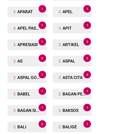
1
1
APARAT
APEL
1
1
APEL PASUKAN
APIT
1
3
APRESIASI
ARTIKEL
6
2
AS
ASPAL
1
4
ASPAL GORENG
ASTA CITA
1
1
BABEL
BAGAN PETE
1
1
BAGAN SIAPIN API
BAKSOS
2
1
BALI
BALIGE