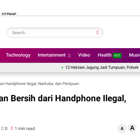
SITEMAP
Technology
Intertainment
Video
Health
Mus
HOT
12 Hektare Jagung Jadi Tumpuan, Polsek Kandis Berge
ari Handphone Ilegal, Narkoba, dan Penipuan
an Bersih dari Handphone Ilegal,
A
0
1 min read
A