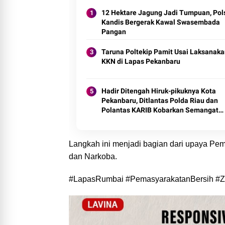
12 Hektare Jagung Jadi Tumpuan, Pol
Kandis Bergerak Kawal Swasembada
Pangan
Taruna Poltekip Pamit Usai Laksanak
KKN di Lapas Pekanbaru
Hadir Ditengah Hiruk-pikuknya Kota
Pekanbaru, Ditlantas Polda Riau dan
Polantas KARIB Kobarkan Semangat
Keselamatan, Nasionalisme dan Gree
Policing Jelang HUT RI Ke-81 Tahun
Langkah ini menjadi bagian dari upaya Pe
dan Narkoba.
#LapasRumbai #PemasyarakatanBersih #Z