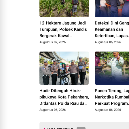
12 Hektare Jagung Jadi
Deteksi Dini Gan
Tumpuan, Polsek Kandis
Keamanan dan
Bergerak Kawal
Ketertiban, Lapas
Swasembada Pangan
Narkotika Rumbai
Augustus 07, 2026
Augustus 06, 2026
Razia Rutin Blok 
Hadir Ditengah Hiruk-
Panen Terong, La
pikuknya Kota Pekanbaru,
Narkotika Rumba
Ditlantas Polda Riau dan
Perkuat Program
Polantas KARIB Kobarkan
Ketahanan Panga
Augustus 06, 2026
Augustus 06, 2026
Semangat Keselamatan,
Nasionalisme dan Green
Policing Jelang HUT RI