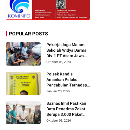
POPULAR POSTS
Pekerja Jaga Malam
Sekolah Widya Darma
Div-1 PT.Asam Jawa
Todongkan Senpi
Oktober 03, 2024
Kepada 3 Orang Warga
Sumberjo
Polsek Kandis
Amankan Pelaku
Pencabulan Terhadap
Dua Anak Kakak-
Januari 20, 2025
beradik di Kamar Mandi
Gereja
Baznas Inhil Pastikan
Data Penerima Zakat
Berupa 3.000 Paket
Premium Boxs Sudah
Oktober 03, 2024
Lengkap