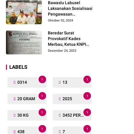
Bawaslu Labusel
Laksanakan Sosialisasi
Pengawasan
Partisipatif kepada
Oktober 02, 2024
Organisasi Masyarakat,
Pemuda Dan Agama
Beredar Surat
Pada pilkada Serentak
Provokatif Kades
2024
Merbau, Ketua KNPI
Riau: "Periksa, Tangkap
Desember 24, 2023
dan Penjarakan!"
LABELS
1
1
0314
13
1
1
20 GRAM
2025
1
1
30 KG
3452 PERSONIL
1
1
438
7