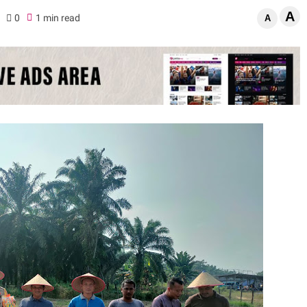
A
0
1 min read
A