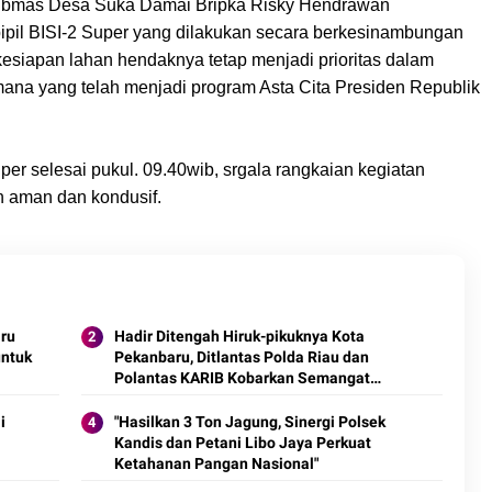
mtibmas Desa Suka Damai Bripka Risky Hendrawan
pil BISI-2 Super yang dilakukan secara berkesinambungan
esiapan lahan hendaknya tetap menjadi prioritas dalam
 yang telah menjadi program Asta Cita Presiden Republik
er selesai pukul. 09.40wib, srgala rangkaian kegiatan
n aman dan kondusif.
ru
Hadir Ditengah Hiruk-pikuknya Kota
untuk
Pekanbaru, Ditlantas Polda Riau dan
Polantas KARIB Kobarkan Semangat
Keselamatan, Nasionalisme dan Green
Policing Jelang HUT RI Ke-81 Tahun
i
"Hasilkan 3 Ton Jagung, Sinergi Polsek
Kandis dan Petani Libo Jaya Perkuat
Ketahanan Pangan Nasional"