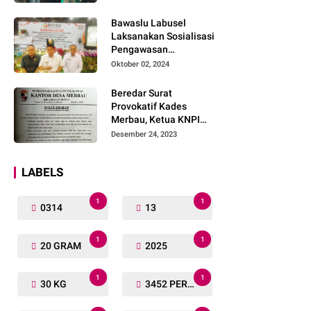
Lengkap
Bawaslu Labusel
Laksanakan Sosialisasi
Pengawasan
Partisipatif kepada
Oktober 02, 2024
Organisasi Masyarakat,
Pemuda Dan Agama
Beredar Surat
Pada pilkada Serentak
Provokatif Kades
2024
Merbau, Ketua KNPI
Riau: "Periksa, Tangkap
Desember 24, 2023
dan Penjarakan!"
LABELS
1
1
0314
13
1
1
20 GRAM
2025
1
1
30 KG
3452 PERSONIL