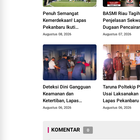
Penuh Semangat
BASMI Riau Tagi
Kemerdekaan! Lapas
Penjelasan Sekwa
Pekanbaru Ikuti
Dugaan Pencaira
Pembukaan Pekan
Anggaran DPRD 
Augustus 08, 2026
Augustus 07, 2026
Olahraga Ditjenpas Riau
Prosedur Tuai So
HUT RI ke-81
Deteksi Dini Gangguan
Taruna Poltekip 
Keamanan dan
Usai Laksanakan 
Ketertiban, Lapas
Lapas Pekanbaru
Narkotika Rumbai Gelar
Augustus 06, 2026
Augustus 06, 2026
Razia Rutin Blok Hunian
KOMENTAR
0