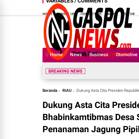
VARIABLES / COMMENTS
HOME
ABOUT US
CONTACT US
INDEX
EDITOR
Home
News
Business
Otomotive
BREAKING NEWS
Beranda
RIAU
Dukung Asta Cita Presiden Republik Ind
Dukung Asta Cita Presid
Bhabinkamtibmas Desa S
Penanaman Jagung Pipi