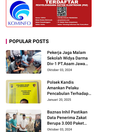
POPULAR POSTS
Pekerja Jaga Malam
Sekolah Widya Darma
Div-1 PT.Asam Jawa
Todongkan Senpi
Oktober 03, 2024
Kepada 3 Orang Warga
Sumberjo
Polsek Kandis
Amankan Pelaku
Pencabulan Terhadap
Dua Anak Kakak-
Januari 20, 2025
beradik di Kamar Mandi
Gereja
Baznas Inhil Pastikan
Data Penerima Zakat
Berupa 3.000 Paket
Premium Boxs Sudah
Oktober 03, 2024