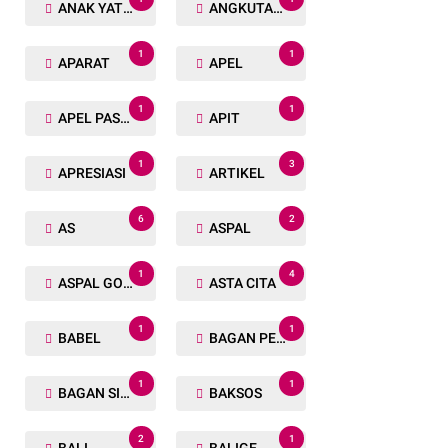
ANAK YATIM
ANGKUTAN TRANSPORTASI
1
1
APARAT
APEL
1
1
APEL PASUKAN
APIT
1
3
APRESIASI
ARTIKEL
6
2
AS
ASPAL
1
4
ASPAL GORENG
ASTA CITA
1
1
BABEL
BAGAN PETE
1
1
BAGAN SIAPIN API
BAKSOS
2
1