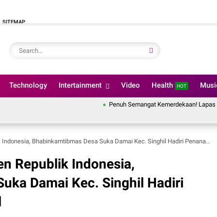
SITEMAP
Technology
Intertainment
Video
Health
Mus
HOT
Penuh Semangat Kemerdekaan! Lapas Pekanbaru Ik
onesia, Bhabinkamtibmas Desa Suka Damai Kec. Singhil Hadiri Penanaman Jagung Pipil
en Republik Indonesia,
uka Damai Kec. Singhil Hadiri
l