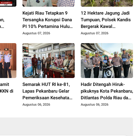
h
Kejati Riau Tetapkan 9
12 Hektare Jagung Jadi
n,
Tersangka Korupsi Dana
Tumpuan, Polsek Kandis
n
PI 10% Pertamina Hulu
Bergerak Kawal
Tanpa
Rokan
Swasembada Pangan
Augustus 07, 2026
Augustus 07, 2026
rotan
Pamit
Semarak HUT RI ke-81,
Hadir Ditengah Hiruk-
KKN di
Lapas Pekanbaru Gelar
pikuknya Kota Pekanbaru,
Pemeriksaan Kesehatan
Ditlantas Polda Riau dan
Gratis untuk Warga
Polantas KARIB Kobarkan
Augustus 06, 2026
Augustus 06, 2026
Binaan dan Masyarakat
Semangat Keselamatan,
Nasionalisme dan Green
Policing Jelang HUT RI
Ke-81 Tahun