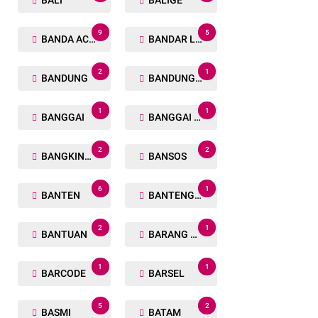
BALI
BALIGE
9
5
BANDA ACEH
BANDAR LAMPUNG
2
1
BANDUNG
BANDUNG BARAT
1
1
BANGGAI
BANGGAI LAUT
2
2
BANGKINANG
BANSOS
6
1
BANTEN
BANTENG RAIDERS
2
1
BANTUAN
BARANG TUAKA
1
1
BARCODE
BARSEL
5
2
BASMI
BATAM