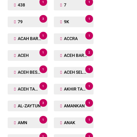
1
1
438
7
3
1
79
9K
1
1
ACAH BARAT
ACCRA
1
2
ACEH
ACEH BARAT
1
1
ACEH BESAR
ACEH SELATAN
1
1
ACEH TAMIANG
AKHIR TAHUN
3
1
AL-ZAYTUN
AMANKAN
1
1
AMN
ANAK
1
1