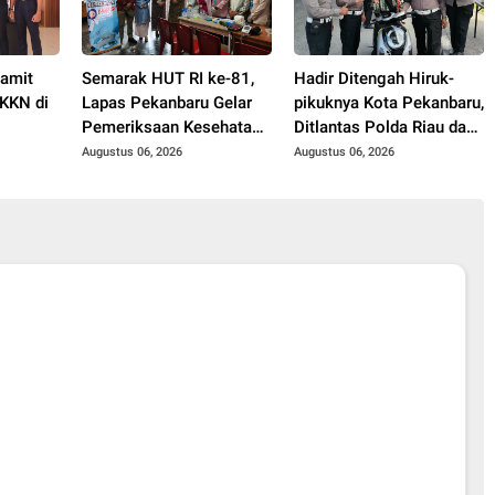
Pamit
Semarak HUT RI ke-81,
Hadir Ditengah Hiruk-
KKN di
Lapas Pekanbaru Gelar
pikuknya Kota Pekanbaru,
Pemeriksaan Kesehatan
Ditlantas Polda Riau dan
Gratis untuk Warga
Polantas KARIB Kobarkan
Augustus 06, 2026
Augustus 06, 2026
Binaan dan Masyarakat
Semangat Keselamatan,
Nasionalisme dan Green
Policing Jelang HUT RI
Ke-81 Tahun