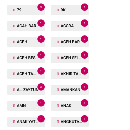
3
1
79
9K
1
1
ACAH BARAT
ACCRA
1
2
ACEH
ACEH BARAT
1
1
ACEH BESAR
ACEH SELATAN
1
1
ACEH TAMIANG
AKHIR TAHUN
3
1
AL-ZAYTUN
AMANKAN
1
1
AMN
ANAK
1
1
ANAK YATIM
ANGKUTAN TRANSPORTASI