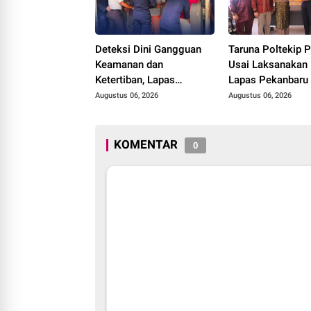
Deteksi Dini Gangguan
Taruna Poltekip 
Keamanan dan
Usai Laksanakan 
Ketertiban, Lapas
Lapas Pekanbaru
Narkotika Rumbai Gelar
Augustus 06, 2026
Augustus 06, 2026
Razia Rutin Blok Hunian
KOMENTAR
0