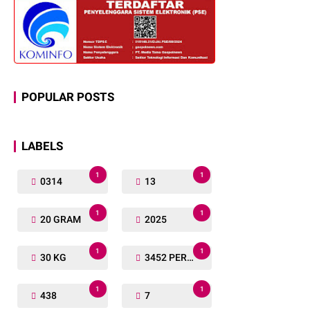
POPULAR POSTS
LABELS
1
1
0314
13
1
1
20 GRAM
2025
1
1
30 KG
3452 PERSONIL
1
1
438
7