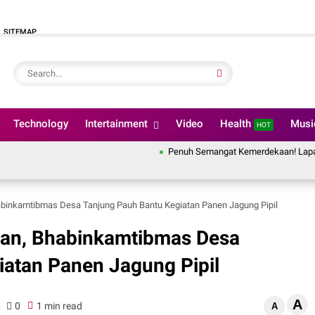
SITEMAP
Technology
Intertainment
Video
Health
Mus
HOT
Penuh Semangat Kemerdekaan! Lapas Pekanbaru
binkamtibmas Desa Tanjung Pauh Bantu Kegiatan Panen Jagung Pipil
an, Bhabinkamtibmas Desa
iatan Panen Jagung Pipil
A
0
1 min read
A