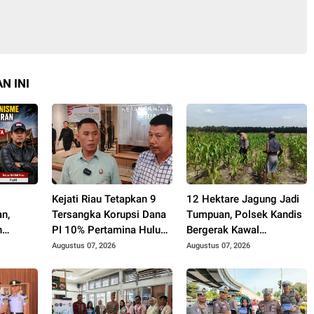
N INI
h
Kejati Riau Tetapkan 9
12 Hektare Jagung Jadi
n,
Tersangka Korupsi Dana
Tumpuan, Polsek Kandis
n
PI 10% Pertamina Hulu
Bergerak Kawal
Tanpa
Rokan
Swasembada Pangan
Augustus 07, 2026
Augustus 07, 2026
rotan