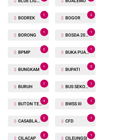
BLUE LIGHT
BOALEMO
1
2
BODREK
BOGOR
1
1
BORONG
BOSDA 2024
2
1
BPMP
BUKA PUASA BERSAMA
1
5
BUNGKAM
BUPATI
1
1
BURUH
BUS SEKOLAH
4
1
BUTON TENGAH
BWSS III
2
1
CASABLANCA
CFD
2
1
CILACAP
CILEUNGSI