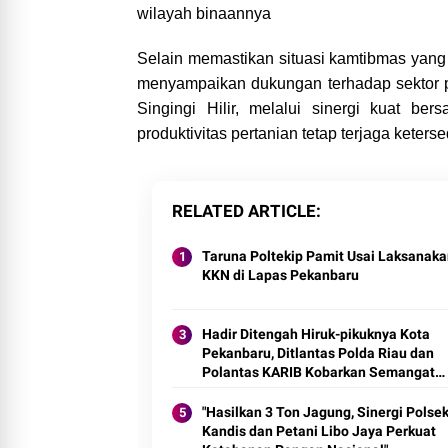
wilayah binaannya
Selain memastikan situasi kamtibmas yang
menyampaikan dukungan terhadap sektor p
Singingi Hilir, melalui sinergi kuat 
produktivitas pertanian tetap terjaga keter
RELATED ARTICLE
Taruna Poltekip Pamit Usai Laksanak
KKN di Lapas Pekanbaru
Hadir Ditengah Hiruk-pikuknya Kota
Pekanbaru, Ditlantas Polda Riau dan
Polantas KARIB Kobarkan Semangat
Keselamatan, Nasionalisme dan Gree
Policing Jelang HUT RI Ke-81 Tahun
"Hasilkan 3 Ton Jagung, Sinergi Polse
Kandis dan Petani Libo Jaya Perkuat