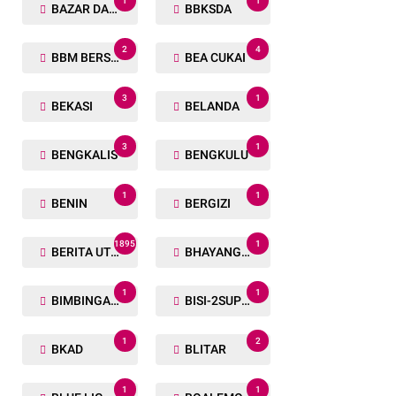
1
1
BAZAR DAN BAKSOS RAMADHAN
BBKSDA
2
4
BBM BERSUBSIDI
BEA CUKAI
3
1
BEKASI
BELANDA
3
1
BENGKALIS
BENGKULU
1
1
BENIN
BERGIZI
1895
1
BERITA UTAMA
BHAYANGKARA RUN
1
1
BIMBINGAN ROHANI
BISI-2SUPER
1
2
BKAD
BLITAR
1
1