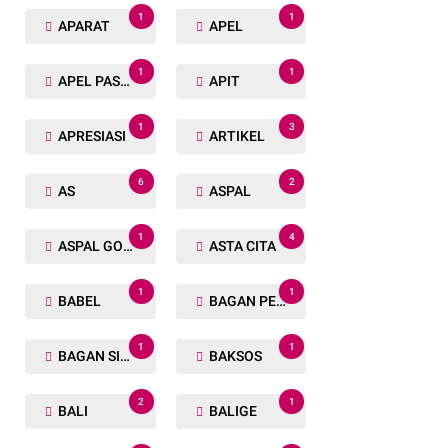
1
1
APARAT
APEL
1
1
APEL PASUKAN
APIT
1
3
APRESIASI
ARTIKEL
6
2
AS
ASPAL
1
4
ASPAL GORENG
ASTA CITA
1
1
BABEL
BAGAN PETE
1
1
BAGAN SIAPIN API
BAKSOS
2
1
BALI
BALIGE