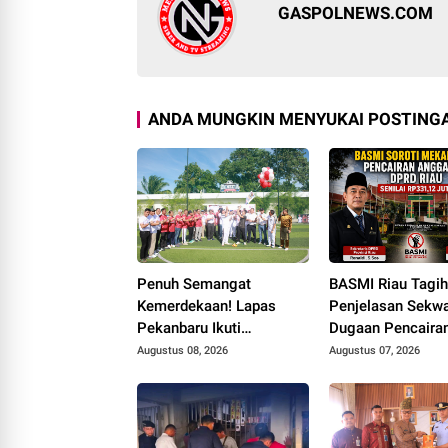
GASPOLNEWS.COM
ANDA MUNGKIN MENYUKAI POSTINGA
Penuh Semangat
BASMI Riau Tagi
Kemerdekaan! Lapas
Penjelasan Sekwa
Pekanbaru Ikuti
Dugaan Pencaira
Pembukaan Pekan
Anggaran DPRD 
Augustus 08, 2026
Augustus 07, 2026
Olahraga Ditjenpas Riau
Prosedur Tuai So
HUT RI ke-81