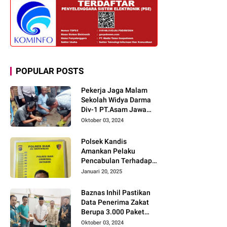
POPULAR POSTS
Pekerja Jaga Malam
Sekolah Widya Darma
Div-1 PT.Asam Jawa
Todongkan Senpi
Oktober 03, 2024
Kepada 3 Orang Warga
Sumberjo
Polsek Kandis
Amankan Pelaku
Pencabulan Terhadap
Dua Anak Kakak-
Januari 20, 2025
beradik di Kamar Mandi
Gereja
Baznas Inhil Pastikan
Data Penerima Zakat
Berupa 3.000 Paket
Premium Boxs Sudah
Oktober 03, 2024