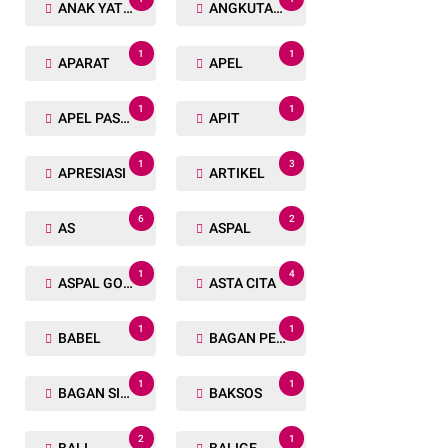
ANAK YATIM
ANGKUTAN TRANSPORTASI
1
1
APARAT
APEL
1
1
APEL PASUKAN
APIT
1
3
APRESIASI
ARTIKEL
6
2
AS
ASPAL
1
4
ASPAL GORENG
ASTA CITA
1
1
BABEL
BAGAN PETE
1
1
BAGAN SIAPIN API
BAKSOS
2
1