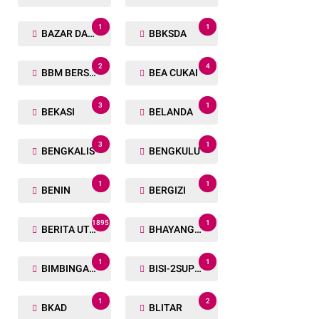
1
1
BAZAR DAN BAKSOS RAMADHAN
BBKSDA
2
4
BBM BERSUBSIDI
BEA CUKAI
3
1
BEKASI
BELANDA
3
1
BENGKALIS
BENGKULU
1
1
BENIN
BERGIZI
1895
1
BERITA UTAMA
BHAYANGKARA RUN
1
1
BIMBINGAN ROHANI
BISI-2SUPER
1
2
BKAD
BLITAR