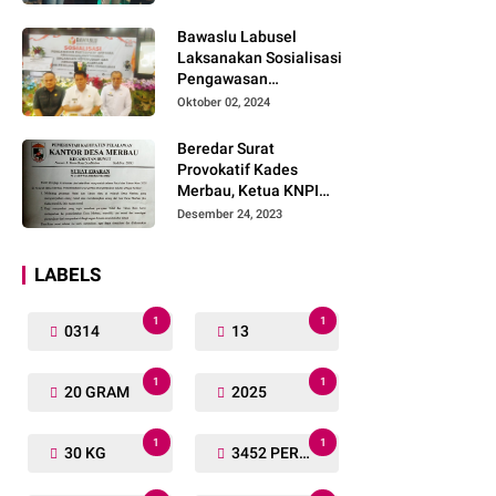
Lengkap
Bawaslu Labusel
Laksanakan Sosialisasi
Pengawasan
Partisipatif kepada
Oktober 02, 2024
Organisasi Masyarakat,
Pemuda Dan Agama
Beredar Surat
Pada pilkada Serentak
Provokatif Kades
2024
Merbau, Ketua KNPI
Riau: "Periksa, Tangkap
Desember 24, 2023
dan Penjarakan!"
LABELS
1
1
0314
13
1
1
20 GRAM
2025
1
1
30 KG
3452 PERSONIL