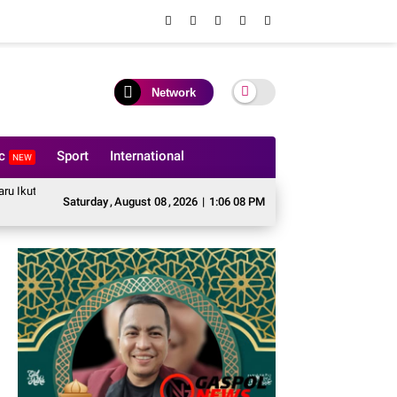
Network
ic
Sport
International
NEW
bukaan Pekan Olahraga Ditjenpas Riau HUT RI ke-81
BASMI Riau Tagih P
Saturday
,
August
08
,
2026
|
1:06 10 PM