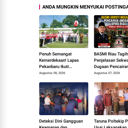
ANDA MUNGKIN MENYUKAI POSTINGA
Penuh Semangat
BASMI Riau Tagi
Kemerdekaan! Lapas
Penjelasan Sekwa
Pekanbaru Ikuti
Dugaan Pencaira
Pembukaan Pekan
Anggaran DPRD 
Augustus 08, 2026
Augustus 07, 2026
Olahraga Ditjenpas Riau
Prosedur Tuai So
HUT RI ke-81
Deteksi Dini Gangguan
Taruna Poltekip 
Keamanan dan
Usai Laksanakan 