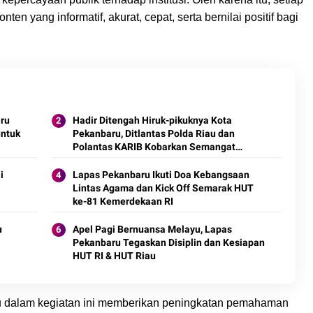
 yang informatif, akurat, cepat, serta bernilai positif bagi
ru
Hadir Ditengah Hiruk-pikuknya Kota
untuk
Pekanbaru, Ditlantas Polda Riau dan
Polantas KARIB Kobarkan Semangat
Keselamatan, Nasionalisme dan Green
Policing Jelang HUT RI Ke-81 Tahun
i
Lapas Pekanbaru Ikuti Doa Kebangsaan
Lintas Agama dan Kick Off Semarak HUT
ke-81 Kemerdekaan RI
u
Apel Pagi Bernuansa Melayu, Lapas
Pekanbaru Tegaskan Disiplin dan Kesiapan
HUT RI & HUT Riau
 dalam kegiatan ini memberikan peningkatan pemahaman