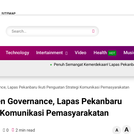
SITEMAP
Technology
Intertainment
Video
Health
Mus
HOT
Penuh Semangat Kemerdekaan! Lapas Pekanbaru Ikuti Pem
ce, Lapas Pekanbaru Ikuti Penguatan Strategi Komunikasi Pemasyarakatan
n Governance, Lapas Pekanbaru
i Komunikasi Pemasyarakatan
A
0
2 min read
A