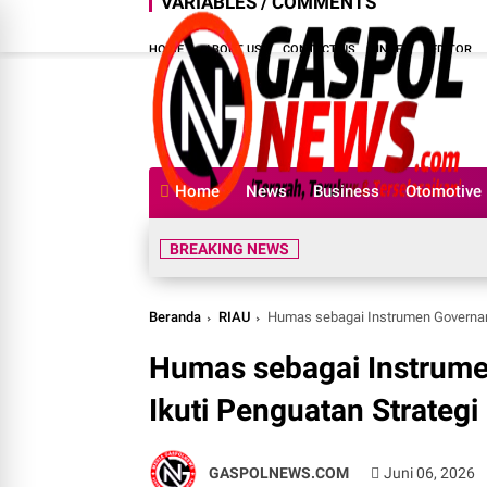
VARIABLES / COMMENTS
HOME
ABOUT US
CONTACT US
INDEX
EDITOR
Home
News
Business
Otomotive
BREAKING NEWS
Beranda
RIAU
Humas sebagai Instrumen Governan
Humas sebagai Instrume
Ikuti Penguatan Strateg
GASPOLNEWS.COM
Juni 06, 2026