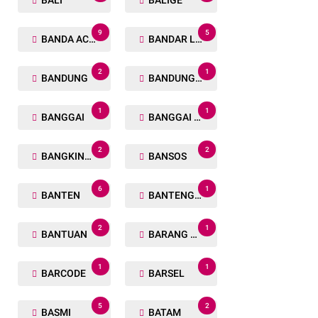
BALI
BALIGE
9
5
BANDA ACEH
BANDAR LAMPUNG
2
1
BANDUNG
BANDUNG BARAT
1
1
BANGGAI
BANGGAI LAUT
2
2
BANGKINANG
BANSOS
6
1
BANTEN
BANTENG RAIDERS
2
1
BANTUAN
BARANG TUAKA
1
1
BARCODE
BARSEL
5
2
BASMI
BATAM