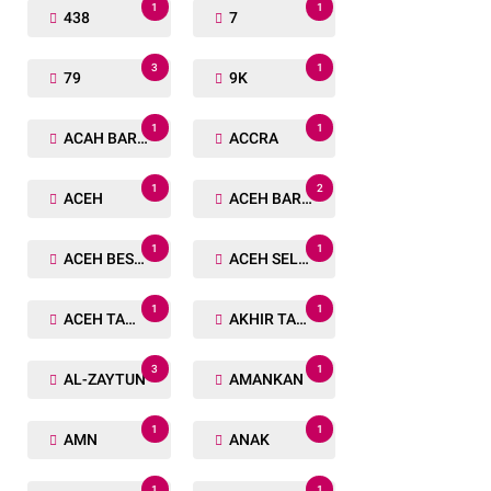
1
1
438
7
3
1
79
9K
1
1
ACAH BARAT
ACCRA
1
2
ACEH
ACEH BARAT
1
1
ACEH BESAR
ACEH SELATAN
1
1
ACEH TAMIANG
AKHIR TAHUN
3
1
AL-ZAYTUN
AMANKAN
1
1
AMN
ANAK
1
1