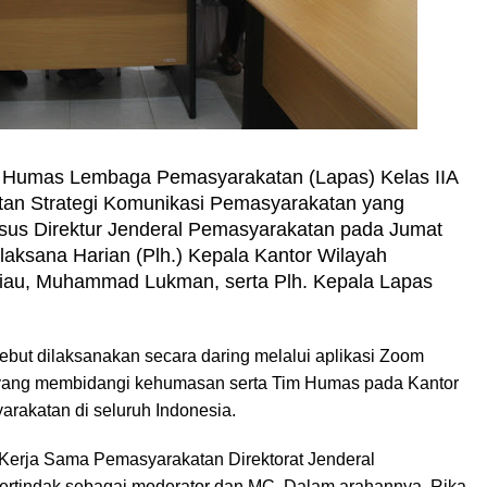
 Humas Lembaga Pemasyarakatan (Lapas) Kelas IIA
tan Strategi Komunikasi Pemasyarakatan yang
usus Direktur Jenderal Pemasyarakatan pada Jumat
 Pelaksana Harian (Plh.) Kepala Kantor Wilayah
Riau, Muhammad Lukman, serta Plh. Kepala Lapas
ebut dilaksanakan secara daring melalui aplikasi Zoom
al yang membidangi kehumasan serta Tim Humas pada Kantor
rakatan di seluruh Indonesia.
 Kerja Sama Pemasyarakatan Direktorat Jenderal
bertindak sebagai moderator dan MC. Dalam arahannya, Rika