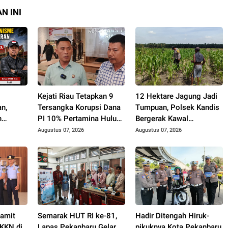
N INI
h
Kejati Riau Tetapkan 9
12 Hektare Jagung Jadi
n,
Tersangka Korupsi Dana
Tumpuan, Polsek Kandis
n
PI 10% Pertamina Hulu
Bergerak Kawal
Tanpa
Rokan
Swasembada Pangan
Augustus 07, 2026
Augustus 07, 2026
rotan
Pamit
Semarak HUT RI ke-81,
Hadir Ditengah Hiruk-
KKN di
Lapas Pekanbaru Gelar
pikuknya Kota Pekanbaru,