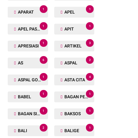
1
1
APARAT
APEL
1
1
APEL PASUKAN
APIT
1
3
APRESIASI
ARTIKEL
6
2
AS
ASPAL
1
4
ASPAL GORENG
ASTA CITA
1
1
BABEL
BAGAN PETE
1
1
BAGAN SIAPIN API
BAKSOS
2
1
BALI
BALIGE