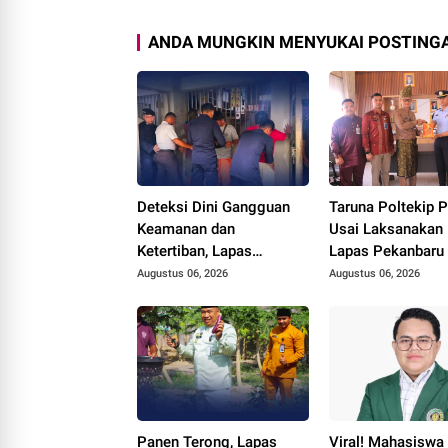
ANDA MUNGKIN MENYUKAI POSTINGA
Deteksi Dini Gangguan
Taruna Poltekip 
Keamanan dan
Usai Laksanakan 
Ketertiban, Lapas
Lapas Pekanbaru
Narkotika Rumbai Gelar
Augustus 06, 2026
Augustus 06, 2026
Razia Rutin Blok Hunian
Panen Terong, Lapas
Viral! Mahasiswa 