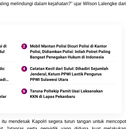
ing melindungi dalam kejahatan?" ujar Wilson Lalengke dari
i di
Mobil Mantan Polisi Dicuri Polisi di Kantor
dul
Polisi, Didiamkan Polisi: Inilah Potret Paling
Bangsat Penegakan Hukum di Indonesia
do:
Catatan Kecil dari Sulut: Dihadiri Sejumlah
Jenderal, Ketum PPWI Lantik Pengurus
adi
PPWI Sulawesi Utara
Taruna Poltekip Pamit Usai Laksanakan
elar
KKN di Lapas Pekanbaru
al itu mendesak Kapolri segera turun tangan untuk mencopot
t Jatanras serta penyidik yang diduga kuat melakukan