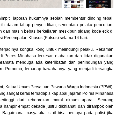
impit, laporan hukumnya seolah membentur dinding tebal.
sih dalam tahap penyelidikan, sementara pelaku pencurian,
an dan masih bebas berkeliaran meskipun sidang kode etik di
si Penempatan Khusus (Patsus) selama 14 hari.
t terjadinya kongkalikong untuk melindungi pelaku. Rekaman
i Polres Minahasa terkesan diabaikan dan tidak digunakan
aramata menduga ada keterlibatan dan perlindungan yang
ndro Purnomo, terhadap bawahannya yang menjadi tersangka
 ini, Ketua Umum Persatuan Pewarta Warga Indonesia (PPWI),
g sangat keras terhadap sikap abai jajaran Polres Minahasa
tertinggi dari kebobrokan moral oknum aparat! Seorang
 hampir empat dekade justru dikhianati dan dirampok oleh
 Bagaimana masyarakat sipil bisa percaya pada polisi jika