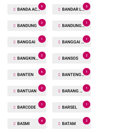
9
5
BANDA ACEH
BANDAR LAMPUNG
2
1
BANDUNG
BANDUNG BARAT
1
1
BANGGAI
BANGGAI LAUT
2
2
BANGKINANG
BANSOS
6
1
BANTEN
BANTENG RAIDERS
2
1
BANTUAN
BARANG TUAKA
1
1
BARCODE
BARSEL
4
2
BASMI
BATAM