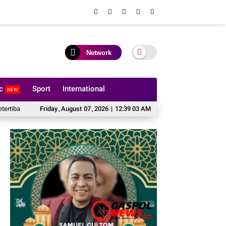
Network
ic
Sport
International
NEW
s Narkotika Rumbai Gelar Razia Rutin Blok Hunian
Friday
,
August
07
,
2026
|
12:39 04 AM
Taruna Poltekip Pamit 