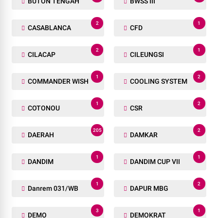
BUTON TENGAH
BWSS III
2
1
CASABLANCA
CFD
2
1
CILACAP
CILEUNGSI
1
2
COMMANDER WISH
COOLING SYSTEM
1
2
COTONOU
CSR
205
2
DAERAH
DAMKAR
1
1
DANDIM
DANDIM CUP VII
1
2
Danrem 031/WB
DAPUR MBG
3
1
DEMO
DEMOKRAT