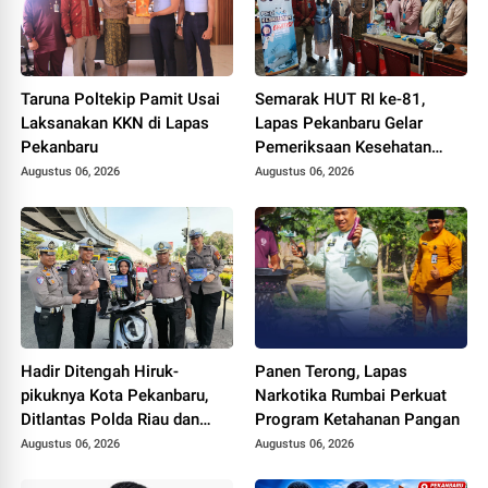
Taruna Poltekip Pamit Usai
Semarak HUT RI ke-81,
Laksanakan KKN di Lapas
Lapas Pekanbaru Gelar
Pekanbaru
Pemeriksaan Kesehatan
Gratis untuk Warga Binaan
Augustus 06, 2026
Augustus 06, 2026
dan Masyarakat
Hadir Ditengah Hiruk-
Panen Terong, Lapas
pikuknya Kota Pekanbaru,
Narkotika Rumbai Perkuat
Ditlantas Polda Riau dan
Program Ketahanan Pangan
Polantas KARIB Kobarkan
Augustus 06, 2026
Augustus 06, 2026
Semangat Keselamatan,