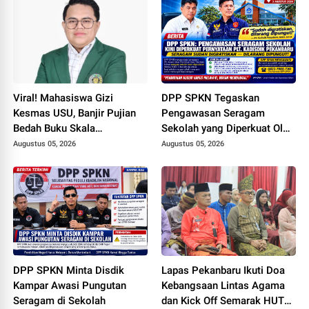
Nasionalisme dan Green
Policing Jelang HUT RI Ke-
81 Tahun
Viral! Mahasiswa Gizi
DPP SPKN Tegaskan
Kesmas USU, Banjir Pujian
Pengawasan Seragam
Bedah Buku Skala
Sekolah yang Diperkuat Oleh
International dari 70 Ribu
Peryataan Plt. KADISDIK
Augustus 05, 2026
Augustus 05, 2026
Rupiah Referensi Akademik
Kota Pekanbaru Seragam
Dunia
Digratiskan
DPP SPKN Minta Disdik
Lapas Pekanbaru Ikuti Doa
Kampar Awasi Pungutan
Kebangsaan Lintas Agama
Seragam di Sekolah
dan Kick Off Semarak HUT