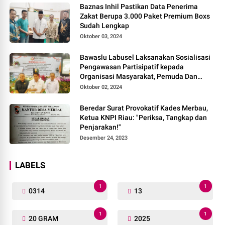
Baznas Inhil Pastikan Data Penerima
Zakat Berupa 3.000 Paket Premium Boxs
Sudah Lengkap
Oktober 03, 2024
Bawaslu Labusel Laksanakan Sosialisasi
Pengawasan Partisipatif kepada
Organisasi Masyarakat, Pemuda Dan
Agama Pada pilkada Serentak 2024
Oktober 02, 2024
Beredar Surat Provokatif Kades Merbau,
Ketua KNPI Riau: "Periksa, Tangkap dan
Penjarakan!"
Desember 24, 2023
LABELS
1
1
0314
13
1
1
20 GRAM
2025