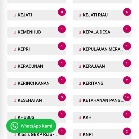
8
5
KEJATI
KEJATI RIAU
1
1
KEMENHUB
KEPALA DESA
1
1
KEPRI
KEPULAUAN MERANTI
1
1
KERACUNAN
KERAJAAN
1
2
KERINCI KANAN
KERITANG
5
14
KESEHATAN
KETAHANAN PANGAN
1
1
KHUSUS
KKH
WhatsApp Kami
1
2
Klasis GBKP Riau - Sumbar.
KNPI