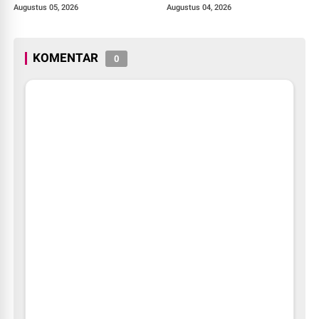
ke-81 Kemerdekaan RI
Augustus 05, 2026
Augustus 04, 2026
KOMENTAR
0