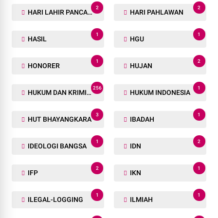
2
2
HARI LAHIR PANCASILA
HARI PAHLAWAN
1
1
HASIL
HGU
1
2
HONORER
HUJAN
256
1
HUKUM DAN KRIMINAL
HUKUM INDONESIA
3
1
HUT BHAYANGKARA
IBADAH
1
2
IDEOLOGI BANGSA
IDN
2
1
IFP
IKN
1
1
ILEGAL-LOGGING
ILMIAH