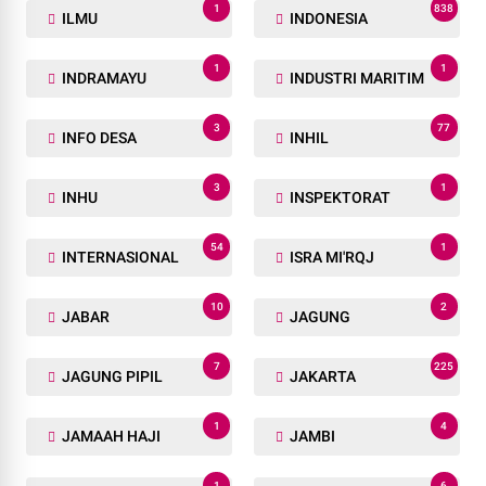
1
838
ILMU
INDONESIA
1
1
INDRAMAYU
INDUSTRI MARITIM
3
77
INFO DESA
INHIL
3
1
INHU
INSPEKTORAT
54
1
INTERNASIONAL
ISRA MI'RQJ
10
2
JABAR
JAGUNG
7
225
JAGUNG PIPIL
JAKARTA
1
4
JAMAAH HAJI
JAMBI
1
6