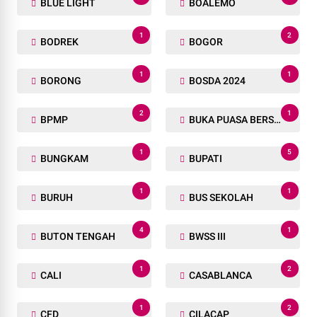
BLUE LIGHT
BOALEMO
1
2
BODREK
BOGOR
1
1
BORONG
BOSDA 2024
2
1
BPMP
BUKA PUASA BERSAMA
1
5
BUNGKAM
BUPATI
1
1
BURUH
BUS SEKOLAH
4
1
BUTON TENGAH
BWSS III
1
2
CALI
CASABLANCA
1
2
CFD
CILACAP