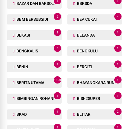
1
1
BAZAR DAN BAKSOS RAMADHAN
BBKSDA
2
4
BBM BERSUBSIDI
BEA CUKAI
3
1
BEKASI
BELANDA
3
1
BENGKALIS
BENGKULU
1
1
BENIN
BERGIZI
1900
1
BERITA UTAMA
BHAYANGKARA RUN
1
1
BIMBINGAN ROHANI
BISI-2SUPER
1
2
BKAD
BLITAR
1
1