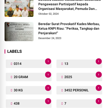
Pengawasan Partisipatif kepada
Organisasi Masyarakat, Pemuda Dan
Agama Pada pilkada Serentak 2024
Oktober 02, 2024
Beredar Surat Provokatif Kades Merbau,
Ketua KNPI Riau: "Periksa, Tangkap dan
Penjarakan!"
Desember 24, 2023
LABELS
1
1
0314
13
1
1
20 GRAM
2025
1
1
30 KG
3452 PERSONIL
1
1
438
7