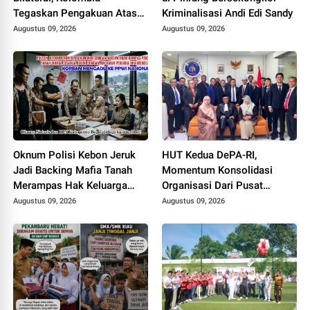
Tegaskan Pengakuan Atas
Kriminalisasi Andi Edi Sandy
Kedaulatan Maroko di
Augustus 09, 2026
Augustus 09, 2026
Wilayah Sahara
Oknum Polisi Kebon Jeruk
HUT Kedua DePA-RI,
Jadi Backing Mafia Tanah
Momentum Konsolidasi
Merampas Hak Keluarga
Organisasi Dari Pusat
Ambar Witjaksono Sutarman
Sampai ke Daerah
Augustus 09, 2026
Augustus 09, 2026