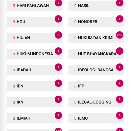
2
1
HARI PAHLAWAN
HASIL
1
1
HGU
HONORER
2
256
HUJAN
HUKUM DAN KRIMINAL
1
3
HUKUM INDONESIA
HUT BHAYANGKARA
1
1
IBADAH
IDEOLOGI BANGSA
2
2
IDN
IFP
1
1
IKN
ILEGAL-LOGGING
1
1
ILMIAH
ILMU