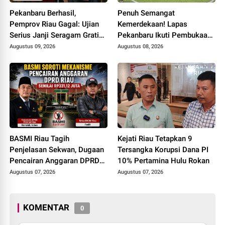
Pekanbaru Berhasil,
Penuh Semangat
Pemprov Riau Gagal: Ujian
Kemerdekaan! Lapas
Serius Janji Seragam Gratis
Pekanbaru Ikuti Pembukaan
di Bumi Lancang Kuning
Pekan Olahraga Ditjenpas
Augustus 09, 2026
Augustus 08, 2026
Riau HUT RI ke-81
BASMI Riau Tagih
Kejati Riau Tetapkan 9
Penjelasan Sekwan, Dugaan
Tersangka Korupsi Dana PI
Pencairan Anggaran DPRD
10% Pertamina Hulu Rokan
Tanpa Prosedur Tuai
Augustus 07, 2026
Augustus 07, 2026
Sorotan
KOMENTAR
0