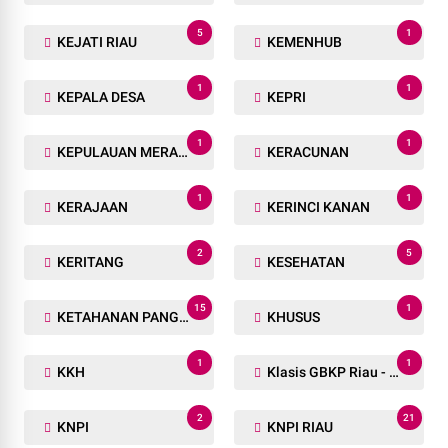
5
1
KEJATI RIAU
KEMENHUB
1
1
KEPALA DESA
KEPRI
1
1
KEPULAUAN MERANTI
KERACUNAN
1
1
KERAJAAN
KERINCI KANAN
2
5
KERITANG
KESEHATAN
15
1
KETAHANAN PANGAN
KHUSUS
1
1
KKH
Klasis GBKP Riau - Sumbar.
2
21
KNPI
KNPI RIAU