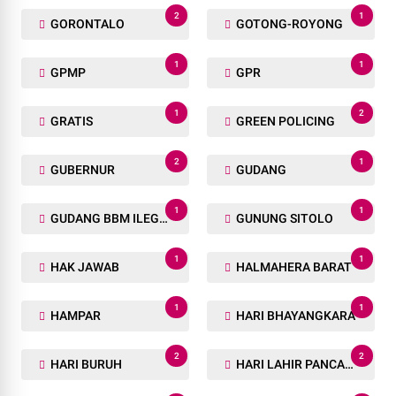
2
1
GORONTALO
GOTONG-ROYONG
1
1
GPMP
GPR
1
2
GRATIS
GREEN POLICING
2
1
GUBERNUR
GUDANG
1
1
GUDANG BBM ILEGAL
GUNUNG SITOLO
1
1
HAK JAWAB
HALMAHERA BARAT
1
1
HAMPAR
HARI BHAYANGKARA
2
2
HARI BURUH
HARI LAHIR PANCASILA