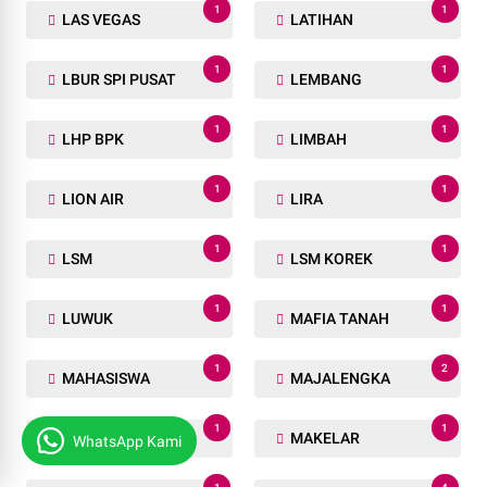
1
1
LAS VEGAS
LATIHAN
1
1
LBUR SPI PUSAT
LEMBANG
1
1
LHP BPK
LIMBAH
1
1
LION AIR
LIRA
1
1
LSM
LSM KOREK
1
1
LUWUK
MAFIA TANAH
1
2
MAHASISWA
MAJALENGKA
1
1
MAKAMAN
MAKELAR
WhatsApp Kami