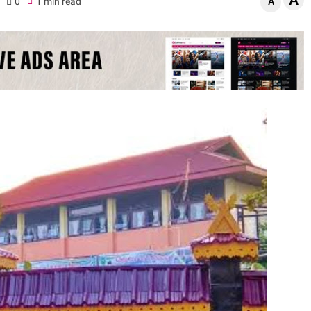
A
0
1 min read
A