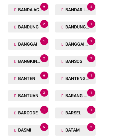
9
5
BANDA ACEH
BANDAR LAMPUNG
2
1
BANDUNG
BANDUNG BARAT
1
1
BANGGAI
BANGGAI LAUT
2
2
BANGKINANG
BANSOS
6
1
BANTEN
BANTENG RAIDERS
2
1
BANTUAN
BARANG TUAKA
1
1
BARCODE
BARSEL
5
2
BASMI
BATAM