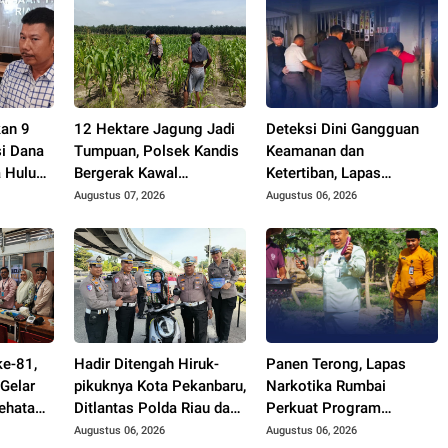
kan 9
12 Hektare Jagung Jadi
Deteksi Dini Gangguan
i Dana
Tumpuan, Polsek Kandis
Keamanan dan
 Hulu
Bergerak Kawal
Ketertiban, Lapas
Swasembada Pangan
Narkotika Rumbai Gelar
Augustus 07, 2026
Augustus 06, 2026
Razia Rutin Blok Hunian
ke-81,
Hadir Ditengah Hiruk-
Panen Terong, Lapas
Gelar
pikuknya Kota Pekanbaru,
Narkotika Rumbai
ehatan
Ditlantas Polda Riau dan
Perkuat Program
ga
Polantas KARIB Kobarkan
Ketahanan Pangan
Augustus 06, 2026
Augustus 06, 2026