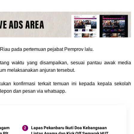
r Riau pada pertemuan pejabat Pemprov lalu.
ntang waktu yang disampaikan, sesuai pantau awak media
um melaksanakan anjuran tersebut.
kan konfirmasi terkait temuan ini kepada kepala sekolah
lepon dan pesan via whatsapp.
ragam
Lapas Pekanbaru Ikuti Doa Kebangsaan
 Plt.
Lintas Agama dan Kick Off Semarak HUT