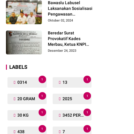
Bawaslu Labusel
Laksanakan Sosialisasi
Pengawasan
Partisipatif kepada
Oktober 02, 2024
Organisasi Masyarakat,
Pemuda Dan Agama
Beredar Surat
Pada pilkada Serentak
Provokatif Kades
2024
Merbau, Ketua KNPI
Riau: "Periksa, Tangkap
Desember 24, 2023
dan Penjarakan!"
LABELS
1
1
0314
13
1
1
20 GRAM
2025
1
1
30 KG
3452 PERSONIL
1
1
438
7