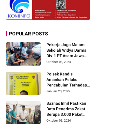
POPULAR POSTS
Pekerja Jaga Malam
Sekolah Widya Darma
Div-1 PT.Asam Jawa
Todongkan Senpi
Oktober 03, 2024
Kepada 3 Orang Warga
Sumberjo
Polsek Kandis
Amankan Pelaku
Pencabulan Terhadap
Dua Anak Kakak-
Januari 20, 2025
beradik di Kamar Mandi
Gereja
Baznas Inhil Pastikan
Data Penerima Zakat
Berupa 3.000 Paket
Premium Boxs Sudah
Oktober 03, 2024
Lengkap