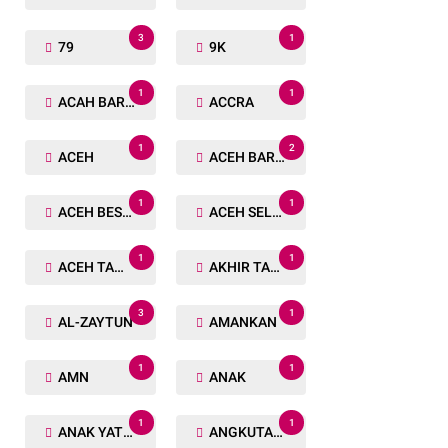
3
1
79
9K
1
1
ACAH BARAT
ACCRA
1
2
ACEH
ACEH BARAT
1
1
ACEH BESAR
ACEH SELATAN
1
1
ACEH TAMIANG
AKHIR TAHUN
3
1
AL-ZAYTUN
AMANKAN
1
1
AMN
ANAK
1
1
ANAK YATIM
ANGKUTAN TRANSPORTASI