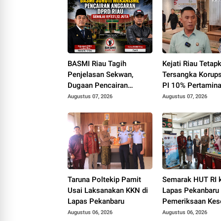
BASMI Riau Tagih
Kejati Riau Tetap
Penjelasan Sekwan,
Tersangka Korups
Dugaan Pencairan
PI 10% Pertamina
Anggaran DPRD Tanpa
Rokan
Augustus 07, 2026
Augustus 07, 2026
Prosedur Tuai Sorotan
Taruna Poltekip Pamit
Semarak HUT RI 
Usai Laksanakan KKN di
Lapas Pekanbaru 
Lapas Pekanbaru
Pemeriksaan Kes
Gratis untuk War
Augustus 06, 2026
Augustus 06, 2026