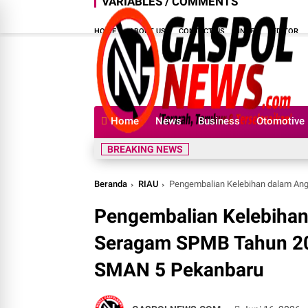
VARIABLES / COMMENTS
HOME
ABOUT US
CONTACT US
INDEX
EDITOR
Home
News
Business
Otomotive
BREAKING NEWS
Beranda
RIAU
Pengembalian Kelebihan dalam Anggaran
Pengembalian Kelebihan
Seragam SPMB Tahun 20
SMAN 5 Pekanbaru