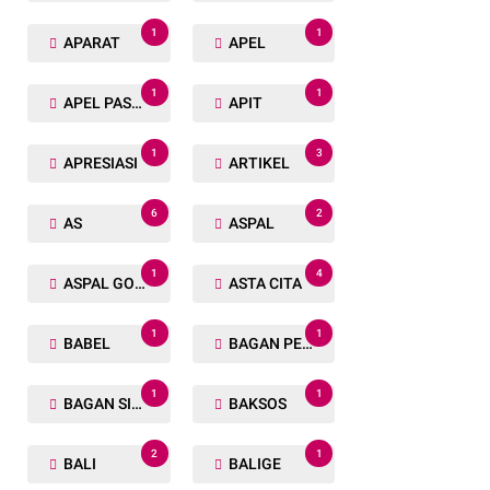
1
1
APARAT
APEL
1
1
APEL PASUKAN
APIT
1
3
APRESIASI
ARTIKEL
6
2
AS
ASPAL
1
4
ASPAL GORENG
ASTA CITA
1
1
BABEL
BAGAN PETE
1
1
BAGAN SIAPIN API
BAKSOS
2
1
BALI
BALIGE