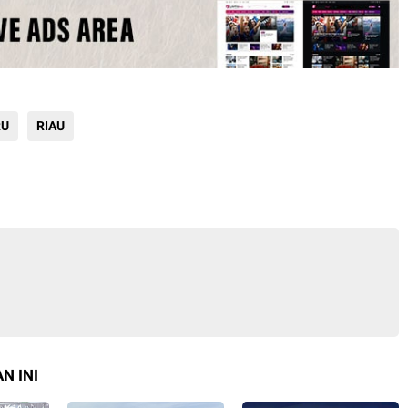
RU
RIAU
N INI