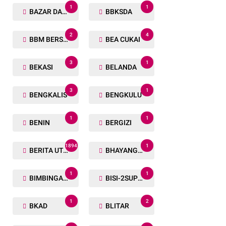
1
1
BAZAR DAN BAKSOS RAMADHAN
BBKSDA
2
4
BBM BERSUBSIDI
BEA CUKAI
3
1
BEKASI
BELANDA
3
1
BENGKALIS
BENGKULU
1
1
BENIN
BERGIZI
1894
1
BERITA UTAMA
BHAYANGKARA RUN
1
1
BIMBINGAN ROHANI
BISI-2SUPER
1
2
BKAD
BLITAR