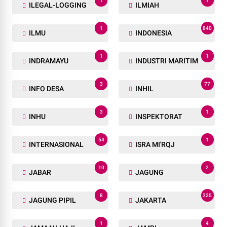
1
1
ILEGAL-LOGGING
ILMIAH
1
840
ILMU
INDONESIA
1
1
INDRAMAYU
INDUSTRI MARITIM
3
77
INFO DESA
INHIL
3
1
INHU
INSPEKTORAT
54
1
INTERNASIONAL
ISRA MI'RQJ
10
2
JABAR
JAGUNG
8
225
JAGUNG PIPIL
JAKARTA
1
4