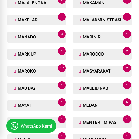
MAJALENGKA
MAKAMAN
1
1
MAKELAR
MALADMINISTRASI
4
1
MANADO
MARINIR
1
2
MARK UP
MAROCCO
17
2
MAROKO
MASYARAKAT
1
1
MAU DAY
MAULID NABI
1
6
MAYAT
MEDAN
1
1
MENGGALA SAKTI
MENTERI IMIPAS.
WhatsApp Kami
1
1