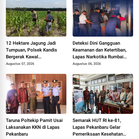
12 Hektare Jagung Jadi
Deteksi Dini Gangguan
Tumpuan, Polsek Kandis
Keamanan dan Ketertiban,
Bergerak Kawal
Lapas Narkotika Rumbai
Swasembada Pangan
Gelar Razia Rutin Blok
Augustus 07, 2026
Augustus 06, 2026
Hunian
Taruna Poltekip Pamit Usai
Semarak HUT RI ke-81,
Laksanakan KKN di Lapas
Lapas Pekanbaru Gelar
Pekanbaru
Pemeriksaan Kesehatan