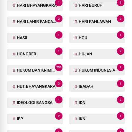
1
2
HARI BHAYANGKARA
HARI BURUH
2
2
HARI LAHIR PANCASILA
HARI PAHLAWAN
1
1
HASIL
HGU
1
2
HONORER
HUJAN
256
1
HUKUM DAN KRIMINAL
HUKUM INDONESIA
3
1
HUT BHAYANGKARA
IBADAH
1
2
IDEOLOGI BANGSA
IDN
2
1
IFP
IKN