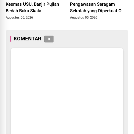
Kesmas USU, Banjir Pujian
Pengawasan Seragam
Bedah Buku Skala
Sekolah yang Diperkuat Oleh
International dari 70 Ribu
Peryataan Plt. KADISDIK
Augustus 05, 2026
Augustus 05, 2026
Rupiah Referensi Akademik
Kota Pekanbaru Seragam
Dunia
Digratiskan
KOMENTAR
0