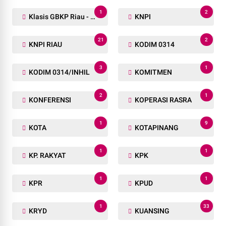
1
2
Klasis GBKP Riau - Sumbar.
KNPI
21
2
KNPI RIAU
KODIM 0314
3
1
KODIM 0314/INHIL
KOMITMEN
2
1
KONFERENSI
KOPERASI RASRA
1
9
KOTA
KOTAPINANG
1
1
KP. RAKYAT
KPK
1
1
KPR
KPUD
1
33
KRYD
KUANSING