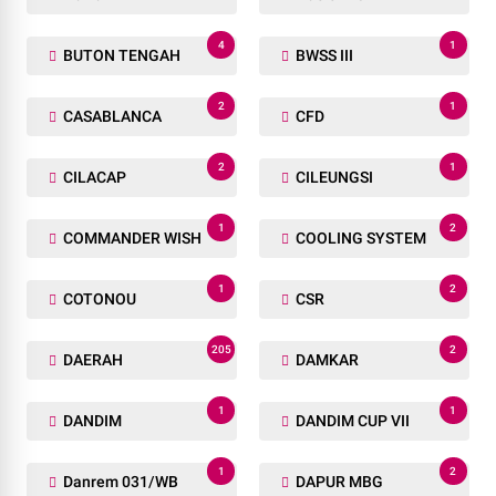
4
1
BUTON TENGAH
BWSS III
2
1
CASABLANCA
CFD
2
1
CILACAP
CILEUNGSI
1
2
COMMANDER WISH
COOLING SYSTEM
1
2
COTONOU
CSR
205
2
DAERAH
DAMKAR
1
1
DANDIM
DANDIM CUP VII
1
2
Danrem 031/WB
DAPUR MBG