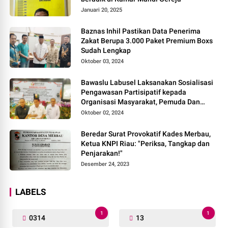
Januari 20, 2025
Baznas Inhil Pastikan Data Penerima
Zakat Berupa 3.000 Paket Premium Boxs
Sudah Lengkap
Oktober 03, 2024
Bawaslu Labusel Laksanakan Sosialisasi
Pengawasan Partisipatif kepada
Organisasi Masyarakat, Pemuda Dan
Agama Pada pilkada Serentak 2024
Oktober 02, 2024
Beredar Surat Provokatif Kades Merbau,
Ketua KNPI Riau: "Periksa, Tangkap dan
Penjarakan!"
Desember 24, 2023
LABELS
1
1
0314
13