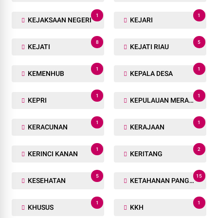
1
1
KEJAKSAAN NEGERI
KEJARI
8
5
KEJATI
KEJATI RIAU
1
1
KEMENHUB
KEPALA DESA
1
1
KEPRI
KEPULAUAN MERANTI
1
1
KERACUNAN
KERAJAAN
1
2
KERINCI KANAN
KERITANG
5
15
KESEHATAN
KETAHANAN PANGAN
1
1
KHUSUS
KKH