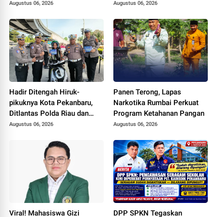
Gratis untuk Warga Binaan
Augustus 06, 2026
Augustus 06, 2026
dan Masyarakat
Hadir Ditengah Hiruk-
Panen Terong, Lapas
pikuknya Kota Pekanbaru,
Narkotika Rumbai Perkuat
Ditlantas Polda Riau dan
Program Ketahanan Pangan
Polantas KARIB Kobarkan
Augustus 06, 2026
Augustus 06, 2026
Semangat Keselamatan,
Nasionalisme dan Green
Policing Jelang HUT RI Ke-
81 Tahun
Viral! Mahasiswa Gizi
DPP SPKN Tegaskan